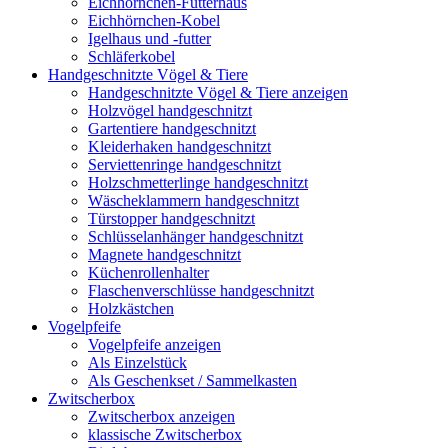
Eichhörnchen-Futterhaus
Eichhörnchen-Kobel
Igelhaus und -futter
Schläferkobel
Handgeschnitzte Vögel & Tiere
Handgeschnitzte Vögel & Tiere anzeigen
Holzvögel handgeschnitzt
Gartentiere handgeschnitzt
Kleiderhaken handgeschnitzt
Serviettenringe handgeschnitzt
Holzschmetterlinge handgeschnitzt
Wäscheklammern handgeschnitzt
Türstopper handgeschnitzt
Schlüsselanhänger handgeschnitzt
Magnete handgeschnitzt
Küchenrollenhalter
Flaschenverschlüsse handgeschnitzt
Holzkästchen
Vogelpfeife
Vogelpfeife anzeigen
Als Einzelstück
Als Geschenkset / Sammelkasten
Zwitscherbox
Zwitscherbox anzeigen
klassische Zwitscherbox