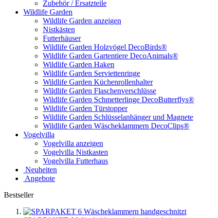
Zubehör / Ersatzteile
Wildlife Garden
Wildlife Garden anzeigen
Nistkästen
Futterhäuser
Wildlife Garden Holzvögel DecoBirds®
Wildlife Garden Gartentiere DecoAnimals®
Wildlife Garden Haken
Wildlife Garden Serviettenringe
Wildlife Garden Küchenrollenhalter
Wildlife Garden Flaschenverschlüsse
Wildlife Garden Schmetterlinge DecoButterflys®
Wildlife Garden Türstopper
Wildlife Garden Schlüsselanhänger und Magnete
Wildlife Garden Wäscheklammern DecoClips®
Vogelvilla
Vogelvilla anzeigen
Vogelvilla Nistkasten
Vogelvilla Futterhaus
Neuheiten
Angebote
Bestseller