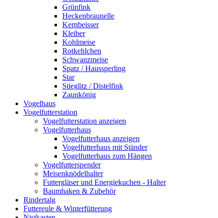
Grünfink
Heckenbraunelle
Kernbeisser
Kleiber
Kohlmeise
Rotkehlchen
Schwanzmeise
Spatz / Haussperling
Star
Stieglitz / Distelfink
Zaunkönig
Vogelhaus
Vogelfutterstation
Vogelfutterstation anzeigen
Vogelfutterhaus
Vogelfutterhaus anzeigen
Vogelfutterhaus mit Ständer
Vogelfutterhaus zum Hängen
Vogelfutterspender
Meisenknödelhalter
Futtergläser und Energiekuchen - Halter
Baumhaken & Zubehör
Rindertalg
Futtereule & Winterfütterung
Nistkasten