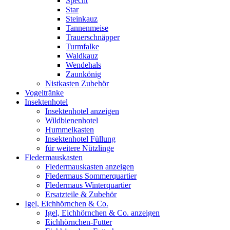
Specht
Star
Steinkauz
Tannenmeise
Trauerschnäpper
Turmfalke
Waldkauz
Wendehals
Zaunkönig
Nistkasten Zubehör
Vogeltränke
Insektenhotel
Insektenhotel anzeigen
Wildbienenhotel
Hummelkasten
Insektenhotel Füllung
für weitere Nützlinge
Fledermauskasten
Fledermauskasten anzeigen
Fledermaus Sommerquartier
Fledermaus Winterquartier
Ersatzteile & Zubehör
Igel, Eichhörnchen & Co.
Igel, Eichhörnchen & Co. anzeigen
Eichhörnchen-Futter