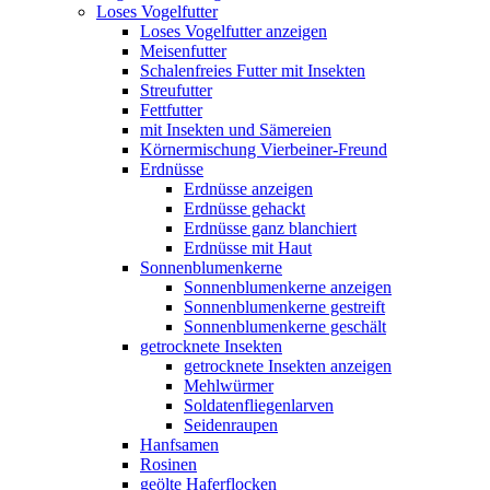
Loses Vogelfutter
Loses Vogelfutter anzeigen
Meisenfutter
Schalenfreies Futter mit Insekten
Streufutter
Fettfutter
mit Insekten und Sämereien
Körnermischung Vierbeiner-Freund
Erdnüsse
Erdnüsse anzeigen
Erdnüsse gehackt
Erdnüsse ganz blanchiert
Erdnüsse mit Haut
Sonnenblumenkerne
Sonnenblumenkerne anzeigen
Sonnenblumenkerne gestreift
Sonnenblumenkerne geschält
getrocknete Insekten
getrocknete Insekten anzeigen
Mehlwürmer
Soldatenfliegenlarven
Seidenraupen
Hanfsamen
Rosinen
geölte Haferflocken