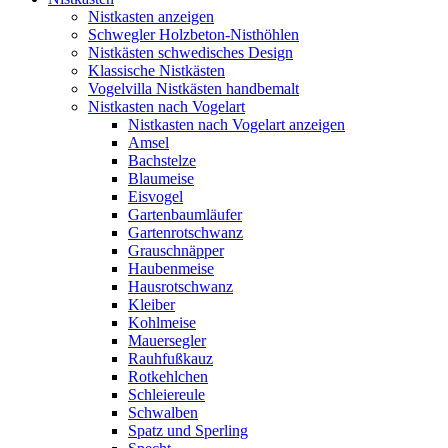
Nistkasten anzeigen
Schwegler Holzbeton-Nisthöhlen
Nistkästen schwedisches Design
Klassische Nistkästen
Vogelvilla Nistkästen handbemalt
Nistkasten nach Vogelart
Nistkasten nach Vogelart anzeigen
Amsel
Bachstelze
Blaumeise
Eisvogel
Gartenbaumläufer
Gartenrotschwanz
Grauschnäpper
Haubenmeise
Hausrotschwanz
Kleiber
Kohlmeise
Mauersegler
Rauhfußkauz
Rotkehlchen
Schleiereule
Schwalben
Spatz und Sperling