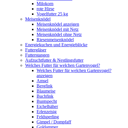
Milokorn
rote Hirse
Vogelfutter 25 kg
Meisenknödel
Meisenknödel anzeigen
Meisenknödel mit Netz
Meisenknödel ohne Netz
Riesenmeisenknödel
Energiekuchen und Energieblöcke
Futtergläser
Futterstangen
Aufzuchtfutter & Nestlingsfutter
Welches Futter für welchen Gartenvogel?
Welches Futter für welchen Gartenvogel?
anzeigen
Amsel
Bergfink
Blaumeise
Buchfink
Buntspecht
Eichelhäher
Erlenzeisig
Feldsperling
Gimpel / Dompfaff
Goldammer