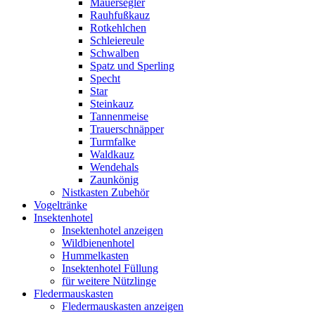
Mauersegler
Rauhfußkauz
Rotkehlchen
Schleiereule
Schwalben
Spatz und Sperling
Specht
Star
Steinkauz
Tannenmeise
Trauerschnäpper
Turmfalke
Waldkauz
Wendehals
Zaunkönig
Nistkasten Zubehör
Vogeltränke
Insektenhotel
Insektenhotel anzeigen
Wildbienenhotel
Hummelkasten
Insektenhotel Füllung
für weitere Nützlinge
Fledermauskasten
Fledermauskasten anzeigen