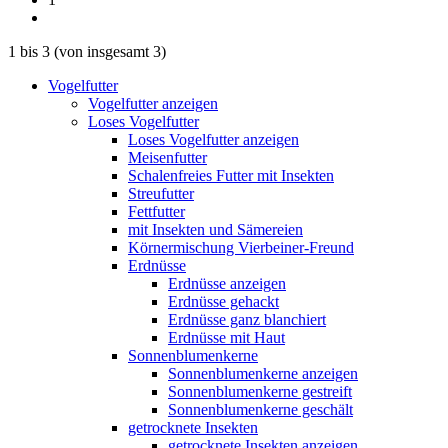
1
bis
3
(von insgesamt
3
)
Vogelfutter
Vogelfutter anzeigen
Loses Vogelfutter
Loses Vogelfutter anzeigen
Meisenfutter
Schalenfreies Futter mit Insekten
Streufutter
Fettfutter
mit Insekten und Sämereien
Körnermischung Vierbeiner-Freund
Erdnüsse
Erdnüsse anzeigen
Erdnüsse gehackt
Erdnüsse ganz blanchiert
Erdnüsse mit Haut
Sonnenblumenkerne
Sonnenblumenkerne anzeigen
Sonnenblumenkerne gestreift
Sonnenblumenkerne geschält
getrocknete Insekten
getrocknete Insekten anzeigen