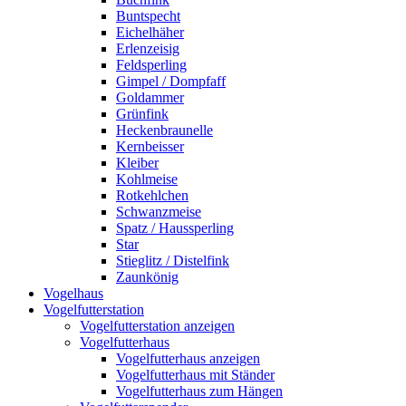
Buntspecht
Eichelhäher
Erlenzeisig
Feldsperling
Gimpel / Dompfaff
Goldammer
Grünfink
Heckenbraunelle
Kernbeisser
Kleiber
Kohlmeise
Rotkehlchen
Schwanzmeise
Spatz / Haussperling
Star
Stieglitz / Distelfink
Zaunkönig
Vogelhaus
Vogelfutterstation
Vogelfutterstation anzeigen
Vogelfutterhaus
Vogelfutterhaus anzeigen
Vogelfutterhaus mit Ständer
Vogelfutterhaus zum Hängen