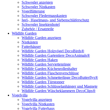
Schwegler anzeigen
Schwegler Nistkasten
Vogelfütterung
Schwegler Fledermauskasten
Igel-, Haselmaus- und Siebenschläferschutz
Schwegler Insektenhotel
Zubehör / Ersatzteile
Wildlife Garden
Wildlife Garden anzeigen
Nistkästen
Futterhäuser
Wildlife Garden Holzvögel DecoBirds®
Wildlife Garden Gartentiere DecoAnimals®
Wildlife Garden Haken
Wildlife Garden Serviettenringe
Wildlife Garden Küchenrollenhalter
Wildlife Garden Flaschenverschlüsse
Wildlife Garden Schmetterlinge DecoButterflys®
Wildlife Garden Türstopper
Wildlife Garden Schlüsselanhänger und Magnete
Wildlife Garden Wäscheklammern DecoClips®
Vogelvilla
Vogelvilla anzeigen
Vogelvilla Nistkasten
Vogelvilla Futterhaus