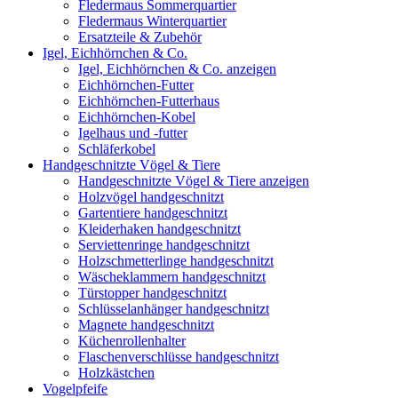
Fledermaus Sommerquartier
Fledermaus Winterquartier
Ersatzteile & Zubehör
Igel, Eichhörnchen & Co.
Igel, Eichhörnchen & Co. anzeigen
Eichhörnchen-Futter
Eichhörnchen-Futterhaus
Eichhörnchen-Kobel
Igelhaus und -futter
Schläferkobel
Handgeschnitzte Vögel & Tiere
Handgeschnitzte Vögel & Tiere anzeigen
Holzvögel handgeschnitzt
Gartentiere handgeschnitzt
Kleiderhaken handgeschnitzt
Serviettenringe handgeschnitzt
Holzschmetterlinge handgeschnitzt
Wäscheklammern handgeschnitzt
Türstopper handgeschnitzt
Schlüsselanhänger handgeschnitzt
Magnete handgeschnitzt
Küchenrollenhalter
Flaschenverschlüsse handgeschnitzt
Holzkästchen
Vogelpfeife