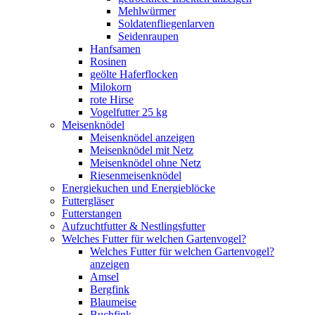
Mehlwürmer
Soldatenfliegenlarven
Seidenraupen
Hanfsamen
Rosinen
geölte Haferflocken
Milokorn
rote Hirse
Vogelfutter 25 kg
Meisenknödel
Meisenknödel anzeigen
Meisenknödel mit Netz
Meisenknödel ohne Netz
Riesenmeisenknödel
Energiekuchen und Energieblöcke
Futtergläser
Futterstangen
Aufzuchtfutter & Nestlingsfutter
Welches Futter für welchen Gartenvogel?
Welches Futter für welchen Gartenvogel?
anzeigen
Amsel
Bergfink
Blaumeise
Buchfink