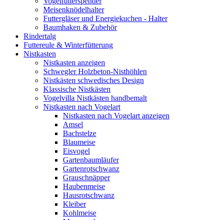
Vogelfutterspender
Meisenknödelhalter
Futtergläser und Energiekuchen - Halter
Baumhaken & Zubehör
Rindertalg
Futtereule & Winterfütterung
Nistkasten
Nistkasten anzeigen
Schwegler Holzbeton-Nisthöhlen
Nistkästen schwedisches Design
Klassische Nistkästen
Vogelvilla Nistkästen handbemalt
Nistkasten nach Vogelart
Nistkasten nach Vogelart anzeigen
Amsel
Bachstelze
Blaumeise
Eisvogel
Gartenbaumläufer
Gartenrotschwanz
Grauschnäpper
Haubenmeise
Hausrotschwanz
Kleiber
Kohlmeise