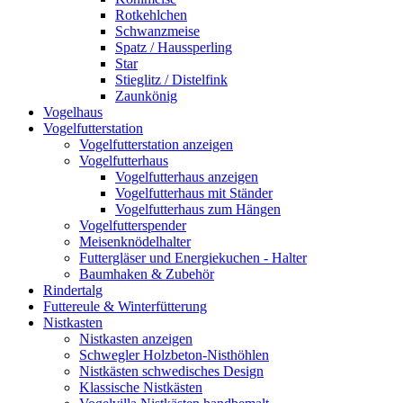
Rotkehlchen
Schwanzmeise
Spatz / Haussperling
Star
Stieglitz / Distelfink
Zaunkönig
Vogelhaus
Vogelfutterstation
Vogelfutterstation anzeigen
Vogelfutterhaus
Vogelfutterhaus anzeigen
Vogelfutterhaus mit Ständer
Vogelfutterhaus zum Hängen
Vogelfutterspender
Meisenknödelhalter
Futtergläser und Energiekuchen - Halter
Baumhaken & Zubehör
Rindertalg
Futtereule & Winterfütterung
Nistkasten
Nistkasten anzeigen
Schwegler Holzbeton-Nisthöhlen
Nistkästen schwedisches Design
Klassische Nistkästen