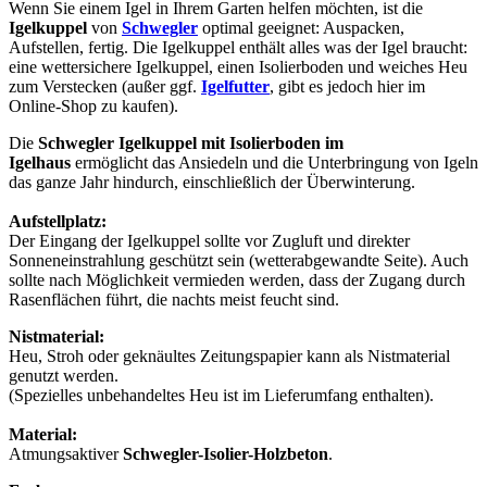
Wenn Sie einem Igel in Ihrem Garten helfen möchten, ist die
Igelkuppel
von
Schwegler
optimal geeignet: Auspacken,
Aufstellen, fertig. Die Igelkuppel enthält alles was der Igel braucht:
eine wettersichere Igelkuppel, einen Isolierboden und weiches Heu
zum Verstecken (außer ggf.
Igelfutter
, gibt es jedoch hier im
Online-Shop zu kaufen).
Die
Schwegler Igelkuppel mit Isolierboden im
Igelhaus
ermöglicht das Ansiedeln und die Unterbringung von Igeln
das ganze Jahr hindurch, einschließlich der Überwinterung.
Aufstellplatz:
Der Eingang der Igelkuppel sollte vor Zugluft und direkter
Sonneneinstrahlung geschützt sein (wetterabgewandte Seite). Auch
sollte nach Möglichkeit vermieden werden, dass der Zugang durch
Rasenflächen führt, die nachts meist feucht sind.
Nistmaterial:
Heu, Stroh oder geknäultes Zeitungspapier kann als Nistmaterial
genutzt werden.
(Spezielles unbehandeltes Heu ist im Lieferumfang enthalten).
Material:
Atmungsaktiver
Schwegler-Isolier-Holzbeton
.