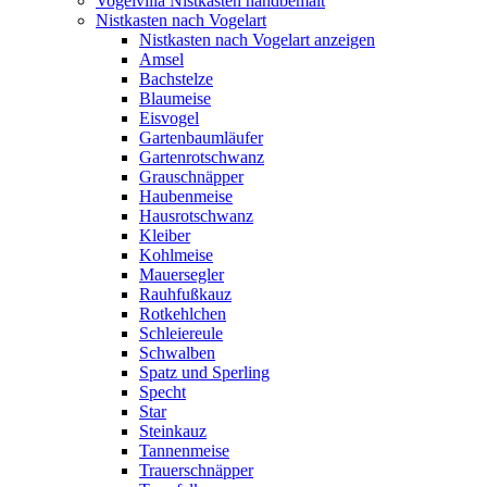
Vogelvilla Nistkästen handbemalt
Nistkasten nach Vogelart
Nistkasten nach Vogelart anzeigen
Amsel
Bachstelze
Blaumeise
Eisvogel
Gartenbaumläufer
Gartenrotschwanz
Grauschnäpper
Haubenmeise
Hausrotschwanz
Kleiber
Kohlmeise
Mauersegler
Rauhfußkauz
Rotkehlchen
Schleiereule
Schwalben
Spatz und Sperling
Specht
Star
Steinkauz
Tannenmeise
Trauerschnäpper