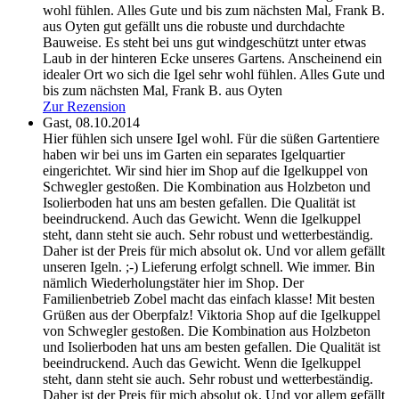
wohl fühlen. Alles Gute und bis zum nächsten Mal, Frank B.
aus Oyten
gut gefällt uns die robuste und durchdachte
Bauweise. Es steht bei uns gut windgeschützt unter etwas
Laub in der hinteren Ecke unseres Gartens. Anscheinend ein
idealer Ort wo sich die Igel sehr wohl fühlen. Alles Gute und
bis zum nächsten Mal, Frank B. aus Oyten
Zur Rezension
Gast,
08.10.2014
Hier fühlen sich unsere Igel wohl. Für die süßen Gartentiere
haben wir bei uns im Garten ein separates Igelquartier
eingerichtet. Wir sind hier im Shop auf die Igelkuppel von
Schwegler gestoßen. Die Kombination aus Holzbeton und
Isolierboden hat uns am besten gefallen. Die Qualität ist
beeindruckend. Auch das Gewicht. Wenn die Igelkuppel
steht, dann steht sie auch. Sehr robust und wetterbeständig.
Daher ist der Preis für mich absolut ok. Und vor allem gefällt
unseren Igeln. ;-) Lieferung erfolgt schnell. Wie immer. Bin
nämlich Wiederholungstäter hier im Shop. Der
Familienbetrieb Zobel macht das einfach klasse! Mit besten
Grüßen aus der Oberpfalz! Viktoria
Shop auf die Igelkuppel
von Schwegler gestoßen. Die Kombination aus Holzbeton
und Isolierboden hat uns am besten gefallen. Die Qualität ist
beeindruckend. Auch das Gewicht. Wenn die Igelkuppel
steht, dann steht sie auch. Sehr robust und wetterbeständig.
Daher ist der Preis für mich absolut ok. Und vor allem gefällt