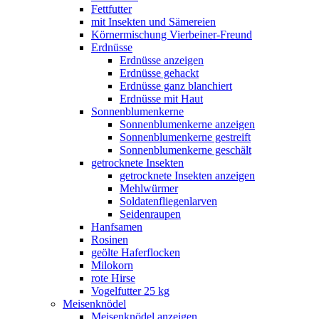
Fettfutter
mit Insekten und Sämereien
Körnermischung Vierbeiner-Freund
Erdnüsse
Erdnüsse anzeigen
Erdnüsse gehackt
Erdnüsse ganz blanchiert
Erdnüsse mit Haut
Sonnenblumenkerne
Sonnenblumenkerne anzeigen
Sonnenblumenkerne gestreift
Sonnenblumenkerne geschält
getrocknete Insekten
getrocknete Insekten anzeigen
Mehlwürmer
Soldatenfliegenlarven
Seidenraupen
Hanfsamen
Rosinen
geölte Haferflocken
Milokorn
rote Hirse
Vogelfutter 25 kg
Meisenknödel
Meisenknödel anzeigen