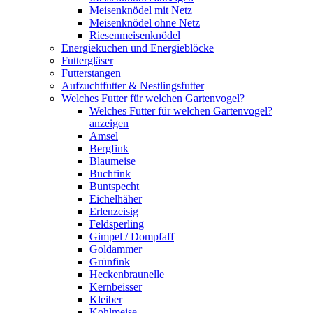
Meisenknödel mit Netz
Meisenknödel ohne Netz
Riesenmeisenknödel
Energiekuchen und Energieblöcke
Futtergläser
Futterstangen
Aufzuchtfutter & Nestlingsfutter
Welches Futter für welchen Gartenvogel?
Welches Futter für welchen Gartenvogel?
anzeigen
Amsel
Bergfink
Blaumeise
Buchfink
Buntspecht
Eichelhäher
Erlenzeisig
Feldsperling
Gimpel / Dompfaff
Goldammer
Grünfink
Heckenbraunelle
Kernbeisser
Kleiber
Kohlmeise