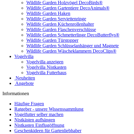
Wildlife Garden Holzvögel DecoBirds®
Wildlife Garden Gartentiere DecoAnimals®
Wildlife Garden Haken
Wildlife Garden Serviettenringe
Wildlife Garden Küchenrollenhalter
Wildlife Garden Flaschenverschlüsse
Wildlife Garden Schmetterlinge DecoButterflys®
Wildlife Garden Türstopper
Wildlife Garden Schlüsselanhänger und Magnete
Wildlife Garden Wäscheklammern DecoClips®
Vogelvilla
Vogelvilla anzeigen
Vogelvilla Nistkasten
Vogelvilla Futterhaus
Neuheiten
Angebote
Informationen
Häufige Fragen
Ratgeber - unsere Wissenssammlung
Vogelfutter selber machen
Nistkästen aufhängen
Nistkasten Einflugöffnung
Geschenkideen für Gartenliebhaber