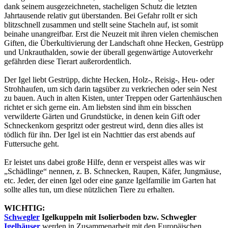
dank seinem ausgezeichneten, stacheligen Schutz die letzten
Jahrtausende relativ gut überstanden. Bei Gefahr rollt er sich
blitzschnell zusammen und stellt seine Stacheln auf, ist somit
beinahe unangreifbar. Erst die Neuzeit mit ihren vielen chemischen
Giften, die Überkultivierung der Landschaft ohne Hecken, Gestrüpp
und Unkrauthalden, sowie der überall gegenwärtige Autoverkehr
gefährden diese Tierart außerordentlich.
Der Igel liebt Gestrüpp, dichte Hecken, Holz-, Reisig-, Heu- oder
Strohhaufen, um sich darin tagsüber zu verkriechen oder sein Nest
zu bauen. Auch in alten Kisten, unter Treppen oder Gartenhäuschen
richtet er sich gerne ein. Am liebsten sind ihm ein bisschen
verwilderte Gärten und Grundstücke, in denen kein Gift oder
Schneckenkorn gespritzt oder gestreut wird, denn dies alles ist
tödlich für ihn. Der Igel ist ein Nachttier das erst abends auf
Futtersuche geht.
Er leistet uns dabei große Hilfe, denn er verspeist alles was wir
„Schädlinge“ nennen, z. B. Schnecken, Raupen, Käfer, Jungmäuse,
etc. Jeder, der einen Igel oder eine ganze Igelfamilie im Garten hat
sollte alles tun, um diese nützlichen Tiere zu erhalten.
WICHTIG:
Schwegler
Igelkuppeln mit Isolierboden bzw. Schwegler
Igelhäuser
werden in Zusammenarbeit mit den Europäischen