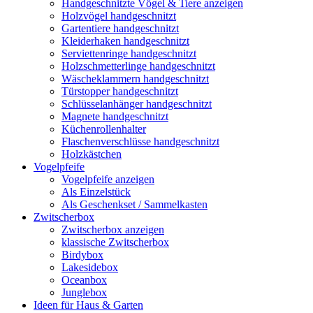
Handgeschnitzte Vögel & Tiere anzeigen
Holzvögel handgeschnitzt
Gartentiere handgeschnitzt
Kleiderhaken handgeschnitzt
Serviettenringe handgeschnitzt
Holzschmetterlinge handgeschnitzt
Wäscheklammern handgeschnitzt
Türstopper handgeschnitzt
Schlüsselanhänger handgeschnitzt
Magnete handgeschnitzt
Küchenrollenhalter
Flaschenverschlüsse handgeschnitzt
Holzkästchen
Vogelpfeife
Vogelpfeife anzeigen
Als Einzelstück
Als Geschenkset / Sammelkasten
Zwitscherbox
Zwitscherbox anzeigen
klassische Zwitscherbox
Birdybox
Lakesidebox
Oceanbox
Junglebox
Ideen für Haus & Garten