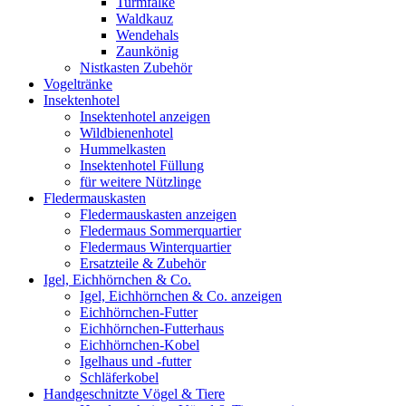
Turmfalke
Waldkauz
Wendehals
Zaunkönig
Nistkasten Zubehör
Vogeltränke
Insektenhotel
Insektenhotel anzeigen
Wildbienenhotel
Hummelkasten
Insektenhotel Füllung
für weitere Nützlinge
Fledermauskasten
Fledermauskasten anzeigen
Fledermaus Sommerquartier
Fledermaus Winterquartier
Ersatzteile & Zubehör
Igel, Eichhörnchen & Co.
Igel, Eichhörnchen & Co. anzeigen
Eichhörnchen-Futter
Eichhörnchen-Futterhaus
Eichhörnchen-Kobel
Igelhaus und -futter
Schläferkobel
Handgeschnitzte Vögel & Tiere