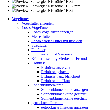
Vogelfutter
Vogelfutter anzeigen
Loses Vogelfutter
Loses Vogelfutter anzeigen
Meisenfutter
Schalenfreies Futter mit Insekten
Streufutter
Fettfutter
mit Insekten und Sämereien
Körnermischung Vierbeiner-Freund
Erdnüsse
Erdnüsse anzeigen
Erdnüsse gehackt
Erdnüsse ganz blanchiert
Erdnüsse mit Haut
Sonnenblumenkerne
Sonnenblumenkerne anzeigen
Sonnenblumenkerne gestreift
Sonnenblumenkerne geschält
getrocknete Insekten
getrocknete Insekten anzeigen