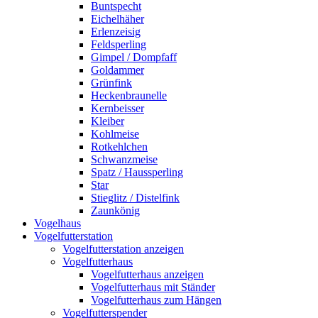
Buntspecht
Eichelhäher
Erlenzeisig
Feldsperling
Gimpel / Dompfaff
Goldammer
Grünfink
Heckenbraunelle
Kernbeisser
Kleiber
Kohlmeise
Rotkehlchen
Schwanzmeise
Spatz / Haussperling
Star
Stieglitz / Distelfink
Zaunkönig
Vogelhaus
Vogelfutterstation
Vogelfutterstation anzeigen
Vogelfutterhaus
Vogelfutterhaus anzeigen
Vogelfutterhaus mit Ständer
Vogelfutterhaus zum Hängen
Vogelfutterspender