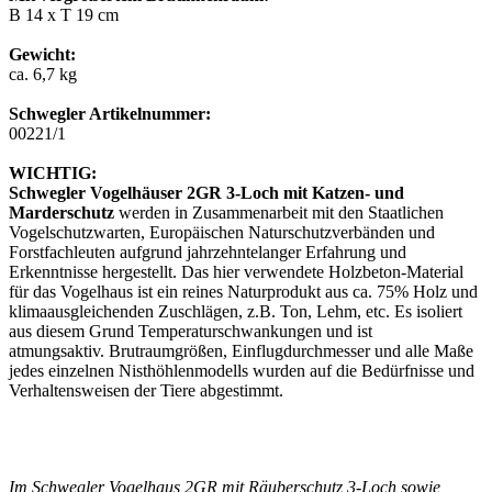
B 14 x T 19 cm
Gewicht:
ca. 6,7 kg
Schwegler Artikelnummer:
00221/1
WICHTIG:
Schwegler Vogelhäuser 2GR 3-Loch mit Katzen- und
Marderschutz
werden in Zusammenarbeit mit den Staatlichen
Vogelschutzwarten, Europäischen Naturschutzverbänden und
Forstfachleuten aufgrund jahrzehntelanger Erfahrung und
Erkenntnisse hergestellt. Das hier verwendete Holzbeton-Material
für das Vogelhaus ist ein reines Naturprodukt aus ca. 75% Holz und
klimaausgleichenden Zuschlägen, z.B. Ton, Lehm, etc. Es isoliert
aus diesem Grund Temperaturschwankungen und ist
atmungsaktiv. Brutraumgrößen, Einflugdurchmesser und alle Maße
jedes einzelnen Nisthöhlenmodells wurden auf die Bedürfnisse und
Verhaltensweisen der Tiere abgestimmt.
Im Schwegler Vogelhaus 2GR mit Räuberschutz 3-Loch sowie