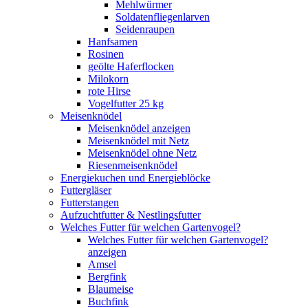
Mehlwürmer
Soldatenfliegenlarven
Seidenraupen
Hanfsamen
Rosinen
geölte Haferflocken
Milokorn
rote Hirse
Vogelfutter 25 kg
Meisenknödel
Meisenknödel anzeigen
Meisenknödel mit Netz
Meisenknödel ohne Netz
Riesenmeisenknödel
Energiekuchen und Energieblöcke
Futtergläser
Futterstangen
Aufzuchtfutter & Nestlingsfutter
Welches Futter für welchen Gartenvogel?
Welches Futter für welchen Gartenvogel?
anzeigen
Amsel
Bergfink
Blaumeise
Buchfink