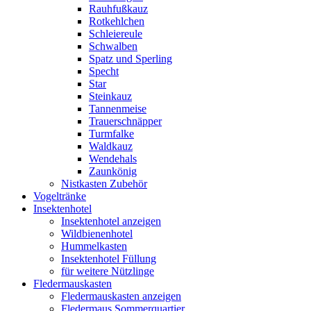
Rauhfußkauz
Rotkehlchen
Schleiereule
Schwalben
Spatz und Sperling
Specht
Star
Steinkauz
Tannenmeise
Trauerschnäpper
Turmfalke
Waldkauz
Wendehals
Zaunkönig
Nistkasten Zubehör
Vogeltränke
Insektenhotel
Insektenhotel anzeigen
Wildbienenhotel
Hummelkasten
Insektenhotel Füllung
für weitere Nützlinge
Fledermauskasten
Fledermauskasten anzeigen
Fledermaus Sommerquartier