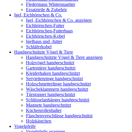
Fledermaus Winterquartier
Ersatzteile & Zubehör
Igel, Eichhörnchen & Co.
Igel, Eichhörnchen & Co. anzeigen
Eichhörnchen-Futter
Eichhörnchen-Futterhaus
Eichhörnchen-Kobel
Igelhaus und -futter
Schläferkobel
Handgeschnitzte Vögel & Tiere
Handgeschnitzte Vögel & Tiere anzeigen
Holzvögel handgeschnitzt
Gartentiere handgeschnitzt
Kleiderhaken handgeschnitzt
Serviettenringe handgeschnitzt
Holzschmetterlinge handgeschnitzt
Wäscheklammern handgeschnitzt
Türstopper handgeschnitzt
Schlüsselanhänger handgeschnitzt
Magnete handgeschnitzt
Küchenrollenhalter
Flaschenverschlüsse handgeschnitzt
Holzkästchen
Vogelpfeife
Vogelpfeife anzeigen