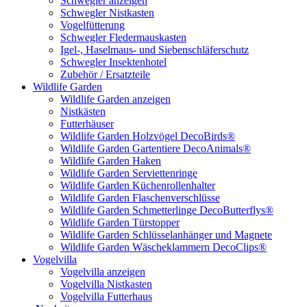
Schwegler anzeigen
Schwegler Nistkasten
Vogelfütterung
Schwegler Fledermauskasten
Igel-, Haselmaus- und Siebenschläferschutz
Schwegler Insektenhotel
Zubehör / Ersatzteile
Wildlife Garden
Wildlife Garden anzeigen
Nistkästen
Futterhäuser
Wildlife Garden Holzvögel DecoBirds®
Wildlife Garden Gartentiere DecoAnimals®
Wildlife Garden Haken
Wildlife Garden Serviettenringe
Wildlife Garden Küchenrollenhalter
Wildlife Garden Flaschenverschlüsse
Wildlife Garden Schmetterlinge DecoButterflys®
Wildlife Garden Türstopper
Wildlife Garden Schlüsselanhänger und Magnete
Wildlife Garden Wäscheklammern DecoClips®
Vogelvilla
Vogelvilla anzeigen
Vogelvilla Nistkasten
Vogelvilla Futterhaus