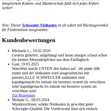
integriertem Katzen- und Marderschutz fühlt sich jedes Küken
sicher!
Neu: Dieser
Schwegler Nistkasten
ist ab sofort mit Rückzugswinkel
für Fledermäuse ausgestattet.
Kundenbewertungen
Michaela L.,
19.02.2026
Gestern geliefert, aufgehängt und heute morgen schaut schon
ein kleines Meisenköpfchen aus dem Einflugloch.
Gast,
19.05.2025
Waschbär macht UNTEN den haken auf , die platte fällt
runter und der nistkasten wird ausgeraümt.bei mir
passiert,ALLE SCHWEGLER nistkästen sind
kaputtgemacht.!es müsste ein besseres system als verschluss
sein!
kaputtgemacht.!es müsste ein besseres system als
verschluss sein!
Zur Rezension
Melanie G.,
08.03.2024
Wunderschöner, solider Nistkasten in gewohnt guter
Schwegler-Qualität. Die Vorderwand lässt sich einfach