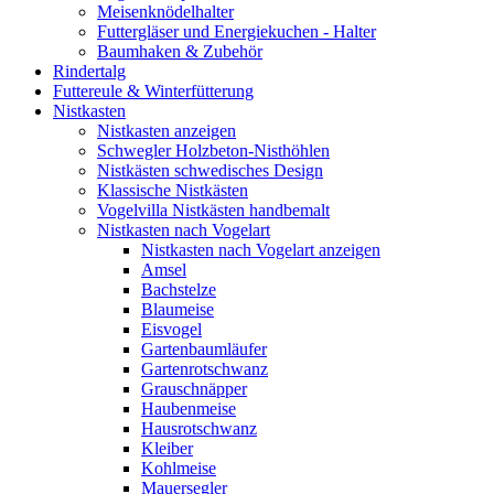
Meisenknödelhalter
Futtergläser und Energiekuchen - Halter
Baumhaken & Zubehör
Rindertalg
Futtereule & Winterfütterung
Nistkasten
Nistkasten anzeigen
Schwegler Holzbeton-Nisthöhlen
Nistkästen schwedisches Design
Klassische Nistkästen
Vogelvilla Nistkästen handbemalt
Nistkasten nach Vogelart
Nistkasten nach Vogelart anzeigen
Amsel
Bachstelze
Blaumeise
Eisvogel
Gartenbaumläufer
Gartenrotschwanz
Grauschnäpper
Haubenmeise
Hausrotschwanz
Kleiber
Kohlmeise
Mauersegler