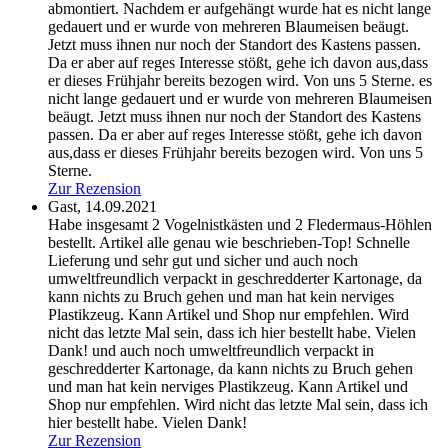
abmontiert. Nachdem er aufgehängt wurde hat es nicht lange
gedauert und er wurde von mehreren Blaumeisen beäugt.
Jetzt muss ihnen nur noch der Standort des Kastens passen.
Da er aber auf reges Interesse stößt, gehe ich davon aus,dass
er dieses Frühjahr bereits bezogen wird. Von uns 5 Sterne.
es
nicht lange gedauert und er wurde von mehreren Blaumeisen
beäugt. Jetzt muss ihnen nur noch der Standort des Kastens
passen. Da er aber auf reges Interesse stößt, gehe ich davon
aus,dass er dieses Frühjahr bereits bezogen wird. Von uns 5
Sterne.
Zur Rezension
Gast,
14.09.2021
Habe insgesamt 2 Vogelnistkästen und 2 Fledermaus-Höhlen
bestellt. Artikel alle genau wie beschrieben-Top! Schnelle
Lieferung und sehr gut und sicher und auch noch
umweltfreundlich verpackt in geschredderter Kartonage, da
kann nichts zu Bruch gehen und man hat kein nerviges
Plastikzeug. Kann Artikel und Shop nur empfehlen. Wird
nicht das letzte Mal sein, dass ich hier bestellt habe. Vielen
Dank!
und auch noch umweltfreundlich verpackt in
geschredderter Kartonage, da kann nichts zu Bruch gehen
und man hat kein nerviges Plastikzeug. Kann Artikel und
Shop nur empfehlen. Wird nicht das letzte Mal sein, dass ich
hier bestellt habe. Vielen Dank!
Zur Rezension