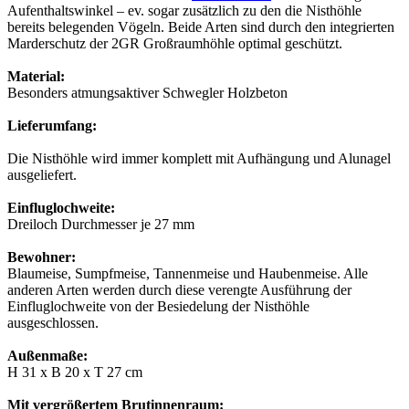
Aufenthaltswinkel – ev. sogar zusätzlich zu den die Nisthöhle
bereits belegenden Vögeln. Beide Arten sind durch den integrierten
Marderschutz der 2GR Großraumhöhle optimal geschützt.
Material:
Besonders atmungsaktiver Schwegler Holzbeton
Lieferumfang:
Die Nisthöhle wird immer komplett mit Aufhängung und Alunagel
ausgeliefert.
Einfluglochweite:
Dreiloch Durchmesser je 27 mm
Bewohner:
Blaumeise, Sumpfmeise, Tannenmeise und Haubenmeise. Alle
anderen Arten werden durch diese verengte Ausführung der
Einfluglochweite von der Besiedelung der Nisthöhle
ausgeschlossen.
Außenmaße:
H 31 x B 20 x T 27 cm
Mit vergrößertem Brutinnenraum: