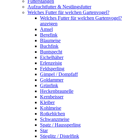
Futterstangen
Aufzuchtfutter & Nestlingsfutter
Welches Futter für welchen Gartenvogel?
Welches Futter für welchen Gartenvogel?
anzeigen
Amsel
Bergfink
Blaumeise
Buchfink
Buntspecht
Eichelhäher
Erlenzeisig
Feldsperling
Gimpel / Dompfaff
Goldammer
Grünfink
Heckenbraunelle
Kernbeisser
Kleiber
Kohlmeise
Rotkehlchen
Schwanzmeise
Spatz / Haussperling
Star
Stieglitz / Distelfink