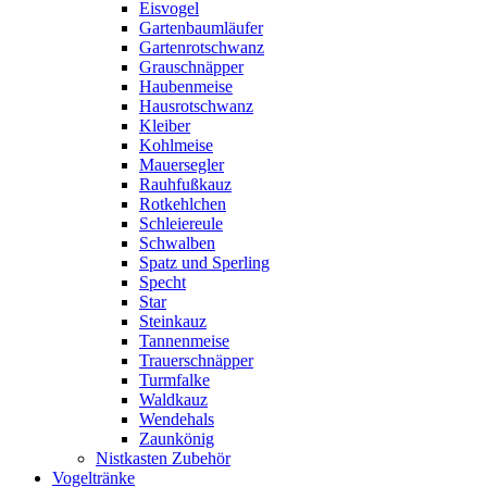
Eisvogel
Gartenbaumläufer
Gartenrotschwanz
Grauschnäpper
Haubenmeise
Hausrotschwanz
Kleiber
Kohlmeise
Mauersegler
Rauhfußkauz
Rotkehlchen
Schleiereule
Schwalben
Spatz und Sperling
Specht
Star
Steinkauz
Tannenmeise
Trauerschnäpper
Turmfalke
Waldkauz
Wendehals
Zaunkönig
Nistkasten Zubehör
Vogeltränke