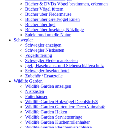
Bücher & DVDs Vögel bestimmen, erkennen
Bücher Vögel füttern
Bücher über Fledermäuse
Bücher über Greifvögel Eulen
Bücher über Igel
Bücher über Insekten, Nützlinge
Spiele rund um die Natur
Schwegler
Schwegler anzeigen
Schwegler Nistkasten
Vogelfütterung
Schwegler Fledermauskasten
Igel-, Haselmaus- und Siebenschläferschutz
Schwegler Insektenhotel
Zubehör / Ersatzteile
Wildlife Garden
Wildlife Garden anzeigen
Nistkästen
Futterhäuser
Wildlife Garden Holzvögel DecoBirds®
Wildlife Garden Gartentiere DecoAnimals®
Wildlife Garden Haken
Wildlife Garden Serviettenringe
Wildlife Garden Küchenrollenhalter
Wildlife Garden Flaschenverschlüsse