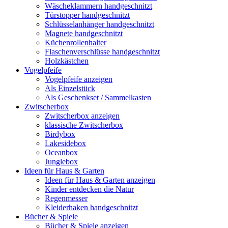
Wäscheklammern handgeschnitzt
Türstopper handgeschnitzt
Schlüsselanhänger handgeschnitzt
Magnete handgeschnitzt
Küchenrollenhalter
Flaschenverschlüsse handgeschnitzt
Holzkästchen
Vogelpfeife
Vogelpfeife anzeigen
Als Einzelstück
Als Geschenkset / Sammelkasten
Zwitscherbox
Zwitscherbox anzeigen
klassische Zwitscherbox
Birdybox
Lakesidebox
Oceanbox
Junglebox
Ideen für Haus & Garten
Ideen für Haus & Garten anzeigen
Kinder entdecken die Natur
Regenmesser
Kleiderhaken handgeschnitzt
Bücher & Spiele
Bücher & Spiele anzeigen