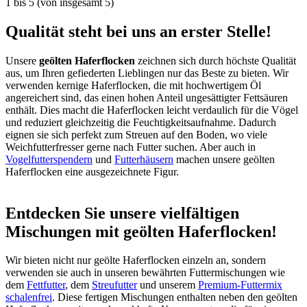
1
bis
5
(von insgesamt
5
)
Qualität steht bei uns an erster Stelle!
Unsere
geölten Haferflocken
zeichnen sich durch höchste Qualität
aus, um Ihren gefiederten Lieblingen nur das Beste zu bieten. Wir
verwenden kernige Haferflocken, die mit hochwertigem Öl
angereichert sind, das einen hohen Anteil ungesättigter Fettsäuren
enthält. Dies macht die Haferflocken leicht verdaulich für die Vögel
und reduziert gleichzeitig die Feuchtigkeitsaufnahme. Dadurch
eignen sie sich perfekt zum Streuen auf den Boden, wo viele
Weichfutterfresser gerne nach Futter suchen. Aber auch in
Vogelfutterspendern
und
Futterhäusern
machen unsere geölten
Haferflocken eine ausgezeichnete Figur.
Entdecken Sie unsere vielfältigen
Mischungen mit geölten Haferflocken!
Wir bieten nicht nur geölte Haferflocken einzeln an, sondern
verwenden sie auch in unseren bewährten Futtermischungen wie
dem
Fettfutter
, dem
Streufutter
und unserem
Premium-Futtermix
schalenfrei
. Diese fertigen Mischungen enthalten neben den geölten