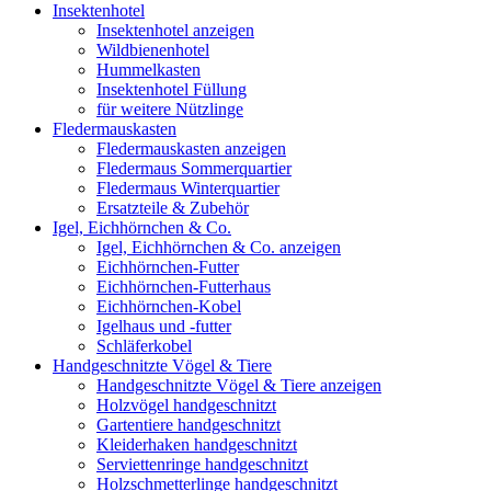
Insektenhotel
Insektenhotel anzeigen
Wildbienenhotel
Hummelkasten
Insektenhotel Füllung
für weitere Nützlinge
Fledermauskasten
Fledermauskasten anzeigen
Fledermaus Sommerquartier
Fledermaus Winterquartier
Ersatzteile & Zubehör
Igel, Eichhörnchen & Co.
Igel, Eichhörnchen & Co. anzeigen
Eichhörnchen-Futter
Eichhörnchen-Futterhaus
Eichhörnchen-Kobel
Igelhaus und -futter
Schläferkobel
Handgeschnitzte Vögel & Tiere
Handgeschnitzte Vögel & Tiere anzeigen
Holzvögel handgeschnitzt
Gartentiere handgeschnitzt
Kleiderhaken handgeschnitzt
Serviettenringe handgeschnitzt
Holzschmetterlinge handgeschnitzt