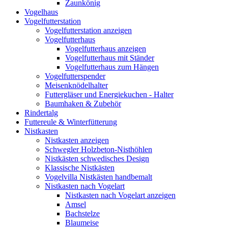
Zaunkönig
Vogelhaus
Vogelfutterstation
Vogelfutterstation anzeigen
Vogelfutterhaus
Vogelfutterhaus anzeigen
Vogelfutterhaus mit Ständer
Vogelfutterhaus zum Hängen
Vogelfutterspender
Meisenknödelhalter
Futtergläser und Energiekuchen - Halter
Baumhaken & Zubehör
Rindertalg
Futtereule & Winterfütterung
Nistkasten
Nistkasten anzeigen
Schwegler Holzbeton-Nisthöhlen
Nistkästen schwedisches Design
Klassische Nistkästen
Vogelvilla Nistkästen handbemalt
Nistkasten nach Vogelart
Nistkasten nach Vogelart anzeigen
Amsel
Bachstelze
Blaumeise