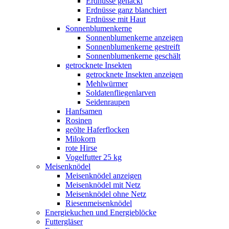
Erdnüsse gehackt
Erdnüsse ganz blanchiert
Erdnüsse mit Haut
Sonnenblumenkerne
Sonnenblumenkerne anzeigen
Sonnenblumenkerne gestreift
Sonnenblumenkerne geschält
getrocknete Insekten
getrocknete Insekten anzeigen
Mehlwürmer
Soldatenfliegenlarven
Seidenraupen
Hanfsamen
Rosinen
geölte Haferflocken
Milokorn
rote Hirse
Vogelfutter 25 kg
Meisenknödel
Meisenknödel anzeigen
Meisenknödel mit Netz
Meisenknödel ohne Netz
Riesenmeisenknödel
Energiekuchen und Energieblöcke
Futtergläser