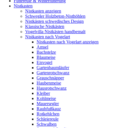
Futtereule & Winterfütterung
Nistkasten
Nistkasten anzeigen
Schwegler Holzbeton-Nisthöhlen
Nistkästen schwedisches Design
Klassische Nistkästen
Vogelvilla Nistkästen handbemalt
Nistkasten nach Vogelart
Nistkasten nach Vogelart anzeigen
Amsel
Bachstelze
Blaumeise
Eisvogel
Gartenbaumläufer
Gartenrotschwanz
Grauschnäpper
Haubenmeise
Hausrotschwanz
Kleiber
Kohlmeise
Mauersegler
Rauhfußkauz
Rotkehlchen
Schleiereule
Schwalben