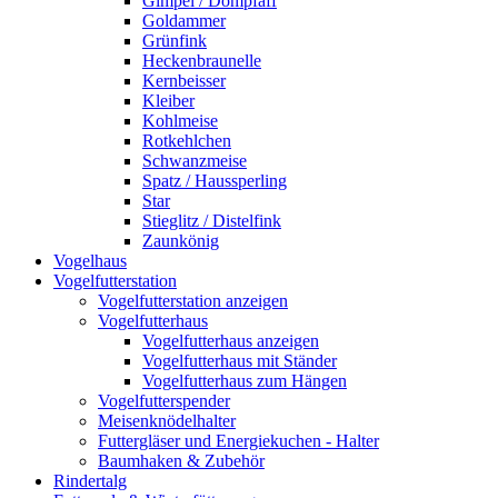
Gimpel / Dompfaff
Goldammer
Grünfink
Heckenbraunelle
Kernbeisser
Kleiber
Kohlmeise
Rotkehlchen
Schwanzmeise
Spatz / Haussperling
Star
Stieglitz / Distelfink
Zaunkönig
Vogelhaus
Vogelfutterstation
Vogelfutterstation anzeigen
Vogelfutterhaus
Vogelfutterhaus anzeigen
Vogelfutterhaus mit Ständer
Vogelfutterhaus zum Hängen
Vogelfutterspender
Meisenknödelhalter
Futtergläser und Energiekuchen - Halter
Baumhaken & Zubehör
Rindertalg