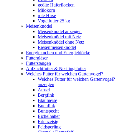
geölte Haferflocken
Milokorn
rote Hirse
Vogelfutter 25 kg
Meisenknödel
Meisenknödel anzeigen
Meisenknödel mit Netz
Meisenknödel ohne Netz
Riesenmeisenknödel
Energiekuchen und Energieblöcke
Futtergläser
Futterstangen
Aufzuchtfutter & Nestlingsfutter
Welches Futter für welchen Gartenvogel?
Welches Futter für welchen Gartenvogel?
anzeigen
Amsel
Bergfink
Blaumeise
Buchfink
Buntspecht
Eichelhäher
Erlenzeisig
Feldsperling