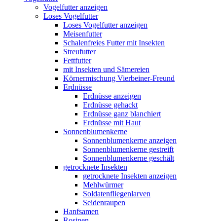
Vogelfutter anzeigen
Loses Vogelfutter
Loses Vogelfutter anzeigen
Meisenfutter
Schalenfreies Futter mit Insekten
Streufutter
Fettfutter
mit Insekten und Sämereien
Körnermischung Vierbeiner-Freund
Erdnüsse
Erdnüsse anzeigen
Erdnüsse gehackt
Erdnüsse ganz blanchiert
Erdnüsse mit Haut
Sonnenblumenkerne
Sonnenblumenkerne anzeigen
Sonnenblumenkerne gestreift
Sonnenblumenkerne geschält
getrocknete Insekten
getrocknete Insekten anzeigen
Mehlwürmer
Soldatenfliegenlarven
Seidenraupen
Hanfsamen
Rosinen