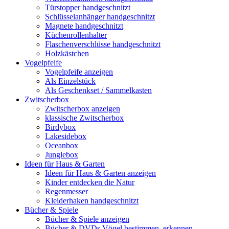
Türstopper handgeschnitzt
Schlüsselanhänger handgeschnitzt
Magnete handgeschnitzt
Küchenrollenhalter
Flaschenverschlüsse handgeschnitzt
Holzkästchen
Vogelpfeife
Vogelpfeife anzeigen
Als Einzelstück
Als Geschenkset / Sammelkasten
Zwitscherbox
Zwitscherbox anzeigen
klassische Zwitscherbox
Birdybox
Lakesidebox
Oceanbox
Junglebox
Ideen für Haus & Garten
Ideen für Haus & Garten anzeigen
Kinder entdecken die Natur
Regenmesser
Kleiderhaken handgeschnitzt
Bücher & Spiele
Bücher & Spiele anzeigen
Bücher & DVDs Vögel bestimmen, erkennen