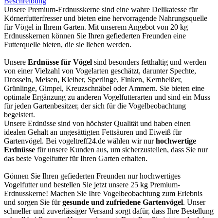
Beschreibung
Unsere Premium-Erdnusskerne sind eine wahre Delikatesse für
Körnerfutterfresser und bieten eine hervorragende Nahrungsquelle
für Vögel in Ihrem Garten. Mit unserem Angebot von 20 kg
Erdnusskernen können Sie Ihren gefiederten Freunden eine
Futterquelle bieten, die sie lieben werden.
Unsere
Erdnüsse für Vögel
sind besonders fetthaltig und werden
von einer Vielzahl von Vogelarten geschätzt, darunter Spechte,
Drosseln, Meisen, Kleiber, Sperlinge, Finken, Kernbeißer,
Grünlinge, Gimpel, Kreuzschnäbel oder Ammern. Sie bieten eine
optimale Ergänzung zu anderen Vogelfutterarten und sind ein Muss
für jeden Gartenbesitzer, der sich für die Vogelbeobachtung
begeistert.
Unsere Erdnüsse sind von höchster Qualität und haben einen
idealen Gehalt an ungesättigten Fettsäuren und Eiweiß für
Gartenvögel. Bei vogeltreff24.de wählen wir nur
hochwertige
Erdnüsse
für unsere Kunden aus, um sicherzustellen, dass Sie nur
das beste Vogelfutter für Ihren Garten erhalten.
Gönnen Sie Ihren gefiederten Freunden nur hochwertiges
Vogelfutter und bestellen Sie jetzt unsere 25 kg Premium-
Erdnusskerne! Machen Sie Ihre Vogelbeobachtung zum Erlebnis
und sorgen Sie für
gesunde und zufriedene Gartenvögel
. Unser
schneller und zuverlässiger Versand sorgt dafür, dass Ihre Bestellung