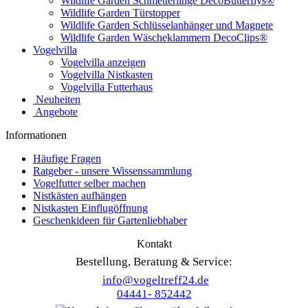
Wildlife Garden Schmetterlinge DecoButterflys®
Wildlife Garden Türstopper
Wildlife Garden Schlüsselanhänger und Magnete
Wildlife Garden Wäscheklammern DecoClips®
Vogelvilla
Vogelvilla anzeigen
Vogelvilla Nistkasten
Vogelvilla Futterhaus
Neuheiten
Angebote
Informationen
Häufige Fragen
Ratgeber - unsere Wissenssammlung
Vogelfutter selber machen
Nistkästen aufhängen
Nistkasten Einflugöffnung
Geschenkideen für Gartenliebhaber
Kontakt
Bestellung, Beratung & Service:
info@vogeltreff24.de
04441- 852442