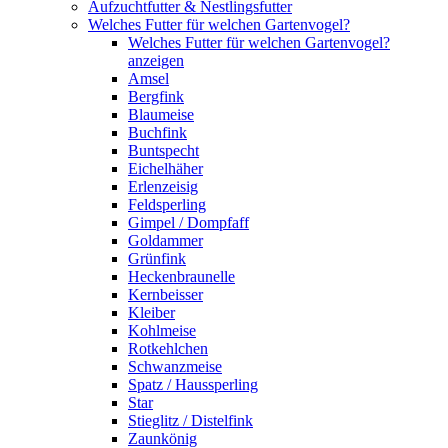
Aufzuchtfutter & Nestlingsfutter
Welches Futter für welchen Gartenvogel?
Welches Futter für welchen Gartenvogel?
anzeigen
Amsel
Bergfink
Blaumeise
Buchfink
Buntspecht
Eichelhäher
Erlenzeisig
Feldsperling
Gimpel / Dompfaff
Goldammer
Grünfink
Heckenbraunelle
Kernbeisser
Kleiber
Kohlmeise
Rotkehlchen
Schwanzmeise
Spatz / Haussperling
Star
Stieglitz / Distelfink
Zaunkönig