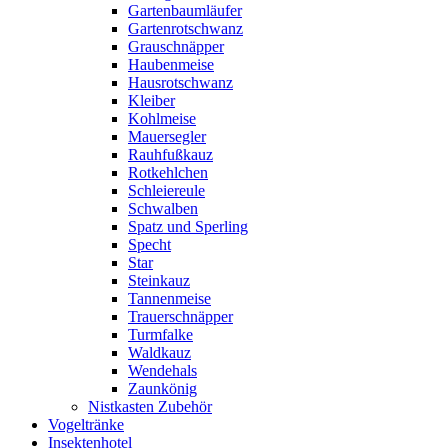
Gartenbaumläufer
Gartenrotschwanz
Grauschnäpper
Haubenmeise
Hausrotschwanz
Kleiber
Kohlmeise
Mauersegler
Rauhfußkauz
Rotkehlchen
Schleiereule
Schwalben
Spatz und Sperling
Specht
Star
Steinkauz
Tannenmeise
Trauerschnäpper
Turmfalke
Waldkauz
Wendehals
Zaunkönig
Nistkasten Zubehör
Vogeltränke
Insektenhotel