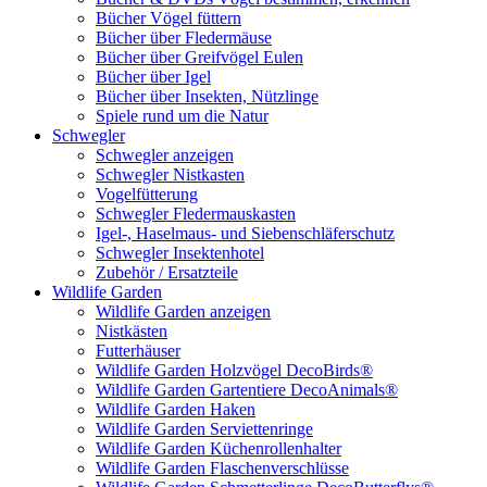
Bücher Vögel füttern
Bücher über Fledermäuse
Bücher über Greifvögel Eulen
Bücher über Igel
Bücher über Insekten, Nützlinge
Spiele rund um die Natur
Schwegler
Schwegler anzeigen
Schwegler Nistkasten
Vogelfütterung
Schwegler Fledermauskasten
Igel-, Haselmaus- und Siebenschläferschutz
Schwegler Insektenhotel
Zubehör / Ersatzteile
Wildlife Garden
Wildlife Garden anzeigen
Nistkästen
Futterhäuser
Wildlife Garden Holzvögel DecoBirds®
Wildlife Garden Gartentiere DecoAnimals®
Wildlife Garden Haken
Wildlife Garden Serviettenringe
Wildlife Garden Küchenrollenhalter
Wildlife Garden Flaschenverschlüsse