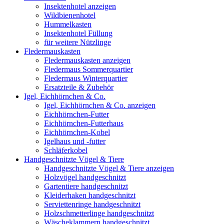
Insektenhotel anzeigen
Wildbienenhotel
Hummelkasten
Insektenhotel Füllung
für weitere Nützlinge
Fledermauskasten
Fledermauskasten anzeigen
Fledermaus Sommerquartier
Fledermaus Winterquartier
Ersatzteile & Zubehör
Igel, Eichhörnchen & Co.
Igel, Eichhörnchen & Co. anzeigen
Eichhörnchen-Futter
Eichhörnchen-Futterhaus
Eichhörnchen-Kobel
Igelhaus und -futter
Schläferkobel
Handgeschnitzte Vögel & Tiere
Handgeschnitzte Vögel & Tiere anzeigen
Holzvögel handgeschnitzt
Gartentiere handgeschnitzt
Kleiderhaken handgeschnitzt
Serviettenringe handgeschnitzt
Holzschmetterlinge handgeschnitzt
Wäscheklammern handgeschnitzt