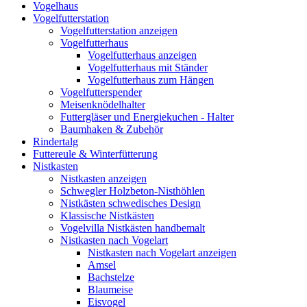
Vogelhaus
Vogelfutterstation
Vogelfutterstation anzeigen
Vogelfutterhaus
Vogelfutterhaus anzeigen
Vogelfutterhaus mit Ständer
Vogelfutterhaus zum Hängen
Vogelfutterspender
Meisenknödelhalter
Futtergläser und Energiekuchen - Halter
Baumhaken & Zubehör
Rindertalg
Futtereule & Winterfütterung
Nistkasten
Nistkasten anzeigen
Schwegler Holzbeton-Nisthöhlen
Nistkästen schwedisches Design
Klassische Nistkästen
Vogelvilla Nistkästen handbemalt
Nistkasten nach Vogelart
Nistkasten nach Vogelart anzeigen
Amsel
Bachstelze
Blaumeise
Eisvogel