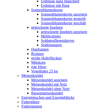
Erdnüsse ganz blanchiert
Erdnüsse mit Haut
Sonnenblumenkerne
Sonnenblumenkerne anzeigen
Sonnenblumenkerne gestreift
Sonnenblumenkerne geschält
getrocknete Insekten
getrocknete Insekten anzeigen
Mehlwürmer
Soldatenfliegenlarven
Seidenraupen
Hanfsamen
Rosinen
geölte Haferflocken
Milokorn
rote Hirse
Vogelfutter 25 kg
Meisenknödel
Meisenknödel anzeigen
Meisenknödel mit Netz
Meisenknödel ohne Netz
Riesenmeisenknödel
Energiekuchen und Energieblöcke
Futtergläser
Futterstangen