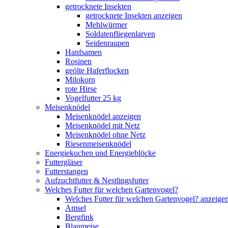
getrocknete Insekten
getrocknete Insekten anzeigen
Mehlwürmer
Soldatenfliegenlarven
Seidenraupen
Hanfsamen
Rosinen
geölte Haferflocken
Milokorn
rote Hirse
Vogelfutter 25 kg
Meisenknödel
Meisenknödel anzeigen
Meisenknödel mit Netz
Meisenknödel ohne Netz
Riesenmeisenknödel
Energiekuchen und Energieblöcke
Futtergläser
Futterstangen
Aufzuchtfutter & Nestlingsfutter
Welches Futter für welchen Gartenvogel?
Welches Futter für welchen Gartenvogel? anzeige
Amsel
Bergfink
Blaumeise