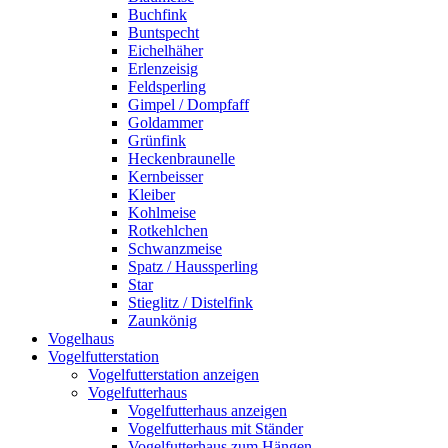
Buchfink
Buntspecht
Eichelhäher
Erlenzeisig
Feldsperling
Gimpel / Dompfaff
Goldammer
Grünfink
Heckenbraunelle
Kernbeisser
Kleiber
Kohlmeise
Rotkehlchen
Schwanzmeise
Spatz / Haussperling
Star
Stieglitz / Distelfink
Zaunkönig
Vogelhaus
Vogelfutterstation
Vogelfutterstation anzeigen
Vogelfutterhaus
Vogelfutterhaus anzeigen
Vogelfutterhaus mit Ständer
Vogelfutterhaus zum Hängen