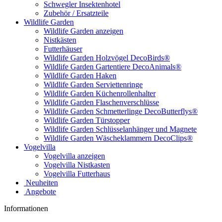
Schwegler Insektenhotel
Zubehör / Ersatzteile
Wildlife Garden
Wildlife Garden anzeigen
Nistkästen
Futterhäuser
Wildlife Garden Holzvögel DecoBirds®
Wildlife Garden Gartentiere DecoAnimals®
Wildlife Garden Haken
Wildlife Garden Serviettenringe
Wildlife Garden Küchenrollenhalter
Wildlife Garden Flaschenverschlüsse
Wildlife Garden Schmetterlinge DecoButterflys®
Wildlife Garden Türstopper
Wildlife Garden Schlüsselanhänger und Magnete
Wildlife Garden Wäscheklammern DecoClips®
Vogelvilla
Vogelvilla anzeigen
Vogelvilla Nistkasten
Vogelvilla Futterhaus
Neuheiten
Angebote
Informationen