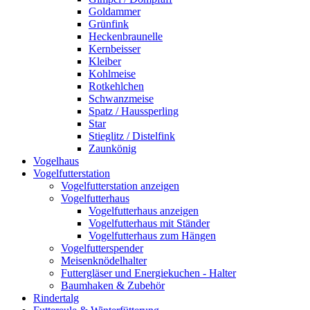
Goldammer
Grünfink
Heckenbraunelle
Kernbeisser
Kleiber
Kohlmeise
Rotkehlchen
Schwanzmeise
Spatz / Haussperling
Star
Stieglitz / Distelfink
Zaunkönig
Vogelhaus
Vogelfutterstation
Vogelfutterstation anzeigen
Vogelfutterhaus
Vogelfutterhaus anzeigen
Vogelfutterhaus mit Ständer
Vogelfutterhaus zum Hängen
Vogelfutterspender
Meisenknödelhalter
Futtergläser und Energiekuchen - Halter
Baumhaken & Zubehör
Rindertalg