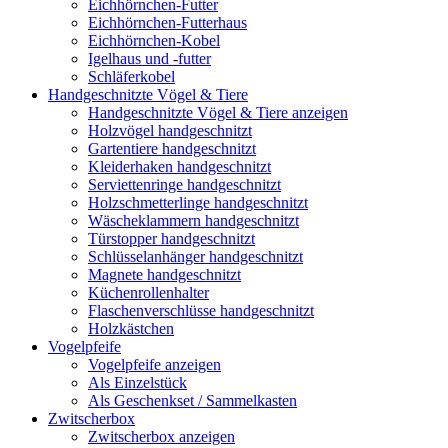
Eichhörnchen-Futter
Eichhörnchen-Futterhaus
Eichhörnchen-Kobel
Igelhaus und -futter
Schläferkobel
Handgeschnitzte Vögel & Tiere
Handgeschnitzte Vögel & Tiere anzeigen
Holzvögel handgeschnitzt
Gartentiere handgeschnitzt
Kleiderhaken handgeschnitzt
Serviettenringe handgeschnitzt
Holzschmetterlinge handgeschnitzt
Wäscheklammern handgeschnitzt
Türstopper handgeschnitzt
Schlüsselanhänger handgeschnitzt
Magnete handgeschnitzt
Küchenrollenhalter
Flaschenverschlüsse handgeschnitzt
Holzkästchen
Vogelpfeife
Vogelpfeife anzeigen
Als Einzelstück
Als Geschenkset / Sammelkasten
Zwitscherbox
Zwitscherbox anzeigen