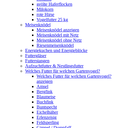
geölte Haferflocken
Milokorn
rote Hirse
Vogelfutter 25 kg
Meisenknödel
Meisenknödel anzeigen
Meisenknödel mit Netz
Meisenknödel ohne Netz
Riesenmeisenknödel
Energiekuchen und Energieblöcke
Futtergläser
Futterstangen
Aufzuchtfutter & Nestlingsfutter
Welches Futter für welchen Gartenvogel?
Welches Futter für welchen Gartenvogel?
anzeigen
Amsel
Bergfink
Blaumeise
Buchfink
Buntspecht
Eichelhäher
Erlenzeisig
Feldsperling
Gimpel / Dompfaff