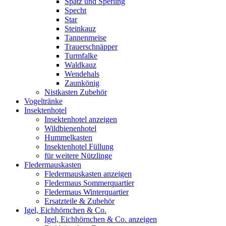
Spatz und Sperling
Specht
Star
Steinkauz
Tannenmeise
Trauerschnäpper
Turmfalke
Waldkauz
Wendehals
Zaunkönig
Nistkasten Zubehör
Vogeltränke
Insektenhotel
Insektenhotel anzeigen
Wildbienenhotel
Hummelkasten
Insektenhotel Füllung
für weitere Nützlinge
Fledermauskasten
Fledermauskasten anzeigen
Fledermaus Sommerquartier
Fledermaus Winterquartier
Ersatzteile & Zubehör
Igel, Eichhörnchen & Co.
Igel, Eichhörnchen & Co. anzeigen