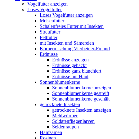
Vogelfutter anzeigen
Loses Vogelfutter
Loses Vogelfutter anzeigen
Meisenfutter
Schalenfreies Futter mit Insekten
Streufutter
Fettfutter
mit Insekten und Sämereien
Körnermischung Vierbeiner-Freund
Erdnüsse
Erdnüsse anzeigen
Erdnüsse gehackt
Erdnüsse ganz blanchiert
Erdnüsse mit Haut
Sonnenblumenkerne
Sonnenblumenkerne anzeigen
Sonnenblumenkerne gestreift
Sonnenblumenkerne geschält
getrocknete Insekten
getrocknete Insekten anzeigen
Mehlwürmer
Soldatenfliegenlarven
Seidenraupen
Hanfsamen
Rosinen