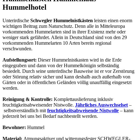
Hummelhotel
Unterirdische
Schwegler Hummelnistkästen
leisten einen enorm
wichtigen Beitrag zum Naturschutz. Denn alle in Mitteleuropa
vorkommenden Hummelarten sind in ihrer Existenz mehr oder
weniger stark gefährdet. Allein in Deutschland sind von den 29
vorkommenden Hummelarten 10 Arten bereits regional
verschwunden.
Aufstellungsort:
Dieser Hummelnistkasten wird in die Erde
eingegraben und dann von der Hummelkönigin selbständig
besiedelt. Durch seine unterirdische Bauweise ist er vor Zerstörung
oder Störung relativ sicher und kann deshalb auch außerhalb von
Gärten oder in öffentlichen Geländen völlig unauffällig eingesetzt
werden.
Reinigung & Kontrolle:
Komplettauslieferung inklusiv
feuchtigkeitsabweisender Nistwolle.
Jährliches Auswechselset
–
selbstverständlich mit
feuchtigkeitsabweisende Nistwolle
– kann
jederzeit bei uns bei Bedarf nachbestellt werden.
Bewohner:
Hummel
Material:
Atmungsaktiver und witterungsfester SCHWEGLER-