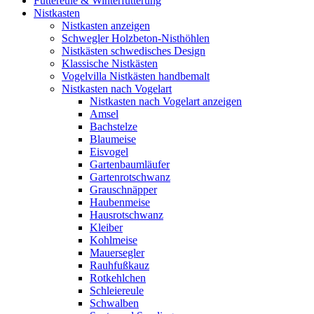
Futtereule & Winterfütterung
Nistkasten
Nistkasten anzeigen
Schwegler Holzbeton-Nisthöhlen
Nistkästen schwedisches Design
Klassische Nistkästen
Vogelvilla Nistkästen handbemalt
Nistkasten nach Vogelart
Nistkasten nach Vogelart anzeigen
Amsel
Bachstelze
Blaumeise
Eisvogel
Gartenbaumläufer
Gartenrotschwanz
Grauschnäpper
Haubenmeise
Hausrotschwanz
Kleiber
Kohlmeise
Mauersegler
Rauhfußkauz
Rotkehlchen
Schleiereule
Schwalben