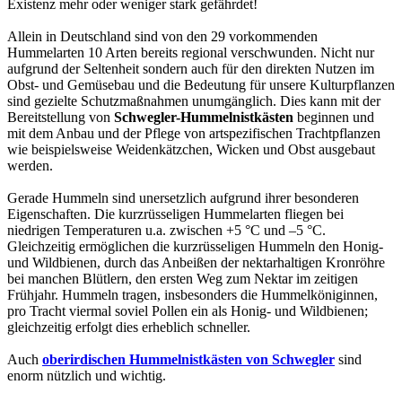
Existenz mehr oder weniger stark gefährdet!
Allein in Deutschland sind von den 29 vorkommenden
Hummelarten 10 Arten bereits regional verschwunden. Nicht nur
aufgrund der Seltenheit sondern auch für den direkten Nutzen im
Obst- und Gemüsebau und die Bedeutung für unsere Kulturpflanzen
sind gezielte Schutzmaßnahmen unumgänglich. Dies kann mit der
Bereitstellung von
Schwegler-Hummelnistkästen
beginnen und
mit dem Anbau und der Pflege von artspezifischen Trachtpflanzen
wie beispielsweise Weidenkätzchen, Wicken und Obst ausgebaut
werden.
Gerade Hummeln sind unersetzlich aufgrund ihrer besonderen
Eigenschaften. Die kurzrüsseligen Hummelarten fliegen bei
niedrigen Temperaturen u.a. zwischen +5 °C und –5 °C.
Gleichzeitig ermöglichen die kurzrüsseligen Hummeln den Honig-
und Wildbienen, durch das Anbeißen der nektarhaltigen Kronröhre
bei manchen Blütlern, den ersten Weg zum Nektar im zeitigen
Frühjahr. Hummeln tragen, insbesonders die Hummelköniginnen,
pro Tracht viermal soviel Pollen ein als Honig- und Wildbienen;
gleichzeitig erfolgt dies erheblich schneller.
Auch
oberirdischen Hummelnistkästen von Schwegler
sind
enorm nützlich und wichtig.