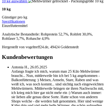
10 kg auswählen
10 kg
Günstiger pro kg
Spezifikationen
Einzelfuttermittel
Analytische Bestandteile: Rohprotein 52,7%, Rohfett 30,0%,
Rohfaser 5,7%, Rohasche 4,9%
Hergestellt von vogeltreff24.de, 49424 Goldenstedt
Kundenbewertungen
Antonia H.,
26.05.2025
Anfangs fragte ich mich, warum man 25 Kilo Mehlwürmer
braucht... Nun, mittlerweile bin ich bei 5 kg angekommen -
Balkonfütterung :) Meisen, Amseln, Stare, Raben und was
weiß ich, was noch kommt... sind süchtig nach eingeweichten
Mehlwürmern. Mittlerweile bringen sie ihren Nachwuchs mit,
ich krieg mich hier gar nicht mehr ein :) Warum auch immer:
sie lieben alle genau diese Sorte. Hatte schon von anderen
Shops welche - die werden halt genommen. Hier sind wenige
Käfer drin und viel mehr helle Würmer, die schön aufquellen.