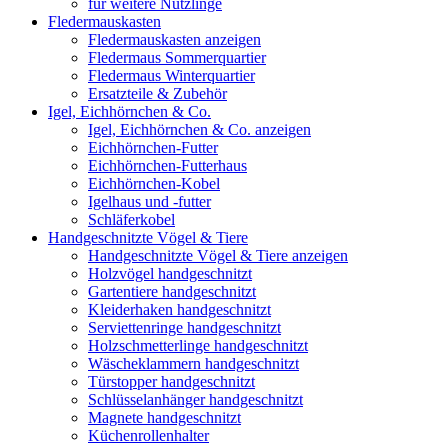
für weitere Nützlinge
Fledermauskasten
Fledermauskasten anzeigen
Fledermaus Sommerquartier
Fledermaus Winterquartier
Ersatzteile & Zubehör
Igel, Eichhörnchen & Co.
Igel, Eichhörnchen & Co. anzeigen
Eichhörnchen-Futter
Eichhörnchen-Futterhaus
Eichhörnchen-Kobel
Igelhaus und -futter
Schläferkobel
Handgeschnitzte Vögel & Tiere
Handgeschnitzte Vögel & Tiere anzeigen
Holzvögel handgeschnitzt
Gartentiere handgeschnitzt
Kleiderhaken handgeschnitzt
Serviettenringe handgeschnitzt
Holzschmetterlinge handgeschnitzt
Wäscheklammern handgeschnitzt
Türstopper handgeschnitzt
Schlüsselanhänger handgeschnitzt
Magnete handgeschnitzt
Küchenrollenhalter