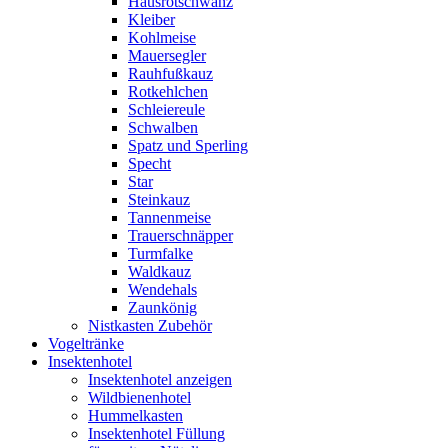
Hausrotschwanz
Kleiber
Kohlmeise
Mauersegler
Rauhfußkauz
Rotkehlchen
Schleiereule
Schwalben
Spatz und Sperling
Specht
Star
Steinkauz
Tannenmeise
Trauerschnäpper
Turmfalke
Waldkauz
Wendehals
Zaunkönig
Nistkasten Zubehör
Vogeltränke
Insektenhotel
Insektenhotel anzeigen
Wildbienenhotel
Hummelkasten
Insektenhotel Füllung