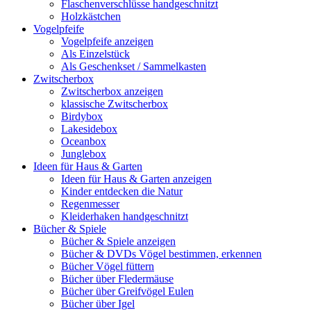
Flaschenverschlüsse handgeschnitzt
Holzkästchen
Vogelpfeife
Vogelpfeife anzeigen
Als Einzelstück
Als Geschenkset / Sammelkasten
Zwitscherbox
Zwitscherbox anzeigen
klassische Zwitscherbox
Birdybox
Lakesidebox
Oceanbox
Junglebox
Ideen für Haus & Garten
Ideen für Haus & Garten anzeigen
Kinder entdecken die Natur
Regenmesser
Kleiderhaken handgeschnitzt
Bücher & Spiele
Bücher & Spiele anzeigen
Bücher & DVDs Vögel bestimmen, erkennen
Bücher Vögel füttern
Bücher über Fledermäuse
Bücher über Greifvögel Eulen
Bücher über Igel