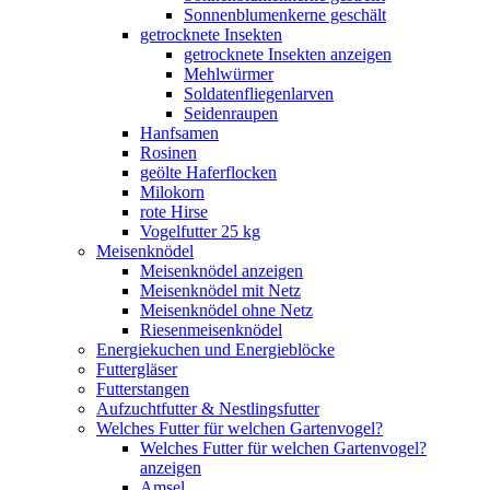
Sonnenblumenkerne geschält
getrocknete Insekten
getrocknete Insekten anzeigen
Mehlwürmer
Soldatenfliegenlarven
Seidenraupen
Hanfsamen
Rosinen
geölte Haferflocken
Milokorn
rote Hirse
Vogelfutter 25 kg
Meisenknödel
Meisenknödel anzeigen
Meisenknödel mit Netz
Meisenknödel ohne Netz
Riesenmeisenknödel
Energiekuchen und Energieblöcke
Futtergläser
Futterstangen
Aufzuchtfutter & Nestlingsfutter
Welches Futter für welchen Gartenvogel?
Welches Futter für welchen Gartenvogel?
anzeigen
Amsel