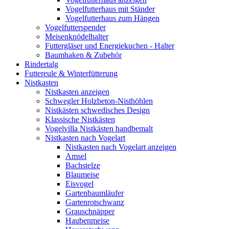
Vogelfutterhaus mit Ständer
Vogelfutterhaus zum Hängen
Vogelfutterspender
Meisenknödelhalter
Futtergläser und Energiekuchen - Halter
Baumhaken & Zubehör
Rindertalg
Futtereule & Winterfütterung
Nistkasten
Nistkasten anzeigen
Schwegler Holzbeton-Nisthöhlen
Nistkästen schwedisches Design
Klassische Nistkästen
Vogelvilla Nistkästen handbemalt
Nistkasten nach Vogelart
Nistkasten nach Vogelart anzeigen
Amsel
Bachstelze
Blaumeise
Eisvogel
Gartenbaumläufer
Gartenrotschwanz
Grauschnäpper
Haubenmeise