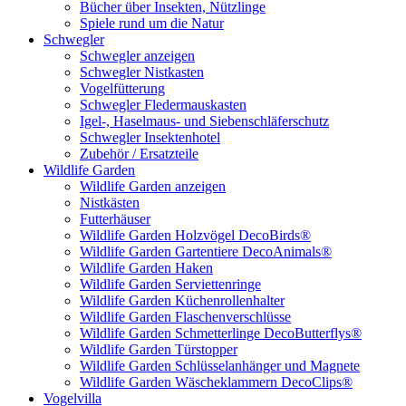
Bücher über Insekten, Nützlinge
Spiele rund um die Natur
Schwegler
Schwegler anzeigen
Schwegler Nistkasten
Vogelfütterung
Schwegler Fledermauskasten
Igel-, Haselmaus- und Siebenschläferschutz
Schwegler Insektenhotel
Zubehör / Ersatzteile
Wildlife Garden
Wildlife Garden anzeigen
Nistkästen
Futterhäuser
Wildlife Garden Holzvögel DecoBirds®
Wildlife Garden Gartentiere DecoAnimals®
Wildlife Garden Haken
Wildlife Garden Serviettenringe
Wildlife Garden Küchenrollenhalter
Wildlife Garden Flaschenverschlüsse
Wildlife Garden Schmetterlinge DecoButterflys®
Wildlife Garden Türstopper
Wildlife Garden Schlüsselanhänger und Magnete
Wildlife Garden Wäscheklammern DecoClips®
Vogelvilla