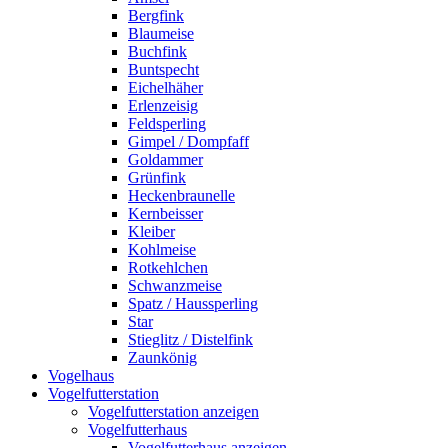
Bergfink
Blaumeise
Buchfink
Buntspecht
Eichelhäher
Erlenzeisig
Feldsperling
Gimpel / Dompfaff
Goldammer
Grünfink
Heckenbraunelle
Kernbeisser
Kleiber
Kohlmeise
Rotkehlchen
Schwanzmeise
Spatz / Haussperling
Star
Stieglitz / Distelfink
Zaunkönig
Vogelhaus
Vogelfutterstation
Vogelfutterstation anzeigen
Vogelfutterhaus
Vogelfutterhaus anzeigen