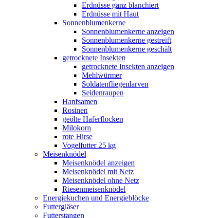
Erdnüsse ganz blanchiert
Erdnüsse mit Haut
Sonnenblumenkerne
Sonnenblumenkerne anzeigen
Sonnenblumenkerne gestreift
Sonnenblumenkerne geschält
getrocknete Insekten
getrocknete Insekten anzeigen
Mehlwürmer
Soldatenfliegenlarven
Seidenraupen
Hanfsamen
Rosinen
geölte Haferflocken
Milokorn
rote Hirse
Vogelfutter 25 kg
Meisenknödel
Meisenknödel anzeigen
Meisenknödel mit Netz
Meisenknödel ohne Netz
Riesenmeisenknödel
Energiekuchen und Energieblöcke
Futtergläser
Futterstangen