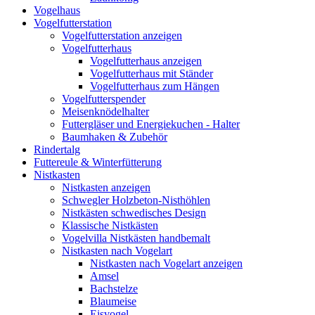
Vogelhaus
Vogelfutterstation
Vogelfutterstation anzeigen
Vogelfutterhaus
Vogelfutterhaus anzeigen
Vogelfutterhaus mit Ständer
Vogelfutterhaus zum Hängen
Vogelfutterspender
Meisenknödelhalter
Futtergläser und Energiekuchen - Halter
Baumhaken & Zubehör
Rindertalg
Futtereule & Winterfütterung
Nistkasten
Nistkasten anzeigen
Schwegler Holzbeton-Nisthöhlen
Nistkästen schwedisches Design
Klassische Nistkästen
Vogelvilla Nistkästen handbemalt
Nistkasten nach Vogelart
Nistkasten nach Vogelart anzeigen
Amsel
Bachstelze
Blaumeise
Eisvogel