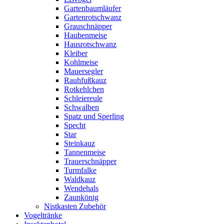
Gartenbaumläufer
Gartenrotschwanz
Grauschnäpper
Haubenmeise
Hausrotschwanz
Kleiber
Kohlmeise
Mauersegler
Rauhfußkauz
Rotkehlchen
Schleiereule
Schwalben
Spatz und Sperling
Specht
Star
Steinkauz
Tannenmeise
Trauerschnäpper
Turmfalke
Waldkauz
Wendehals
Zaunkönig
Nistkasten Zubehör
Vogeltränke