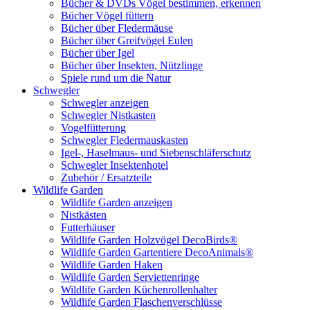
Bücher & DVDs Vögel bestimmen, erkennen
Bücher Vögel füttern
Bücher über Fledermäuse
Bücher über Greifvögel Eulen
Bücher über Igel
Bücher über Insekten, Nützlinge
Spiele rund um die Natur
Schwegler
Schwegler anzeigen
Schwegler Nistkasten
Vogelfütterung
Schwegler Fledermauskasten
Igel-, Haselmaus- und Siebenschläferschutz
Schwegler Insektenhotel
Zubehör / Ersatzteile
Wildlife Garden
Wildlife Garden anzeigen
Nistkästen
Futterhäuser
Wildlife Garden Holzvögel DecoBirds®
Wildlife Garden Gartentiere DecoAnimals®
Wildlife Garden Haken
Wildlife Garden Serviettenringe
Wildlife Garden Küchenrollenhalter
Wildlife Garden Flaschenverschlüsse