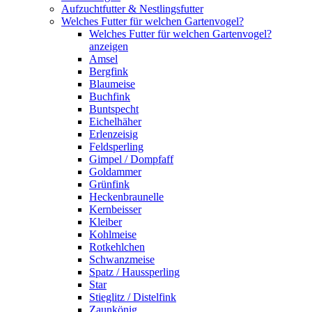
Aufzuchtfutter & Nestlingsfutter
Welches Futter für welchen Gartenvogel?
Welches Futter für welchen Gartenvogel?
anzeigen
Amsel
Bergfink
Blaumeise
Buchfink
Buntspecht
Eichelhäher
Erlenzeisig
Feldsperling
Gimpel / Dompfaff
Goldammer
Grünfink
Heckenbraunelle
Kernbeisser
Kleiber
Kohlmeise
Rotkehlchen
Schwanzmeise
Spatz / Haussperling
Star
Stieglitz / Distelfink
Zaunkönig