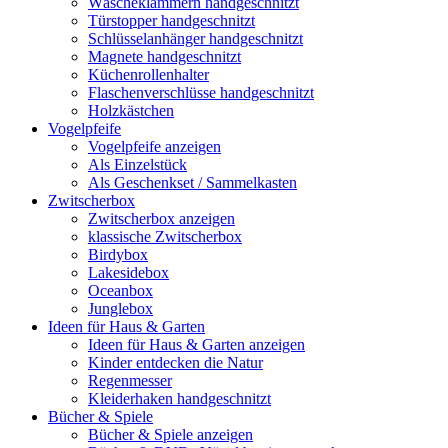
Wäscheklammern handgeschnitzt
Türstopper handgeschnitzt
Schlüsselanhänger handgeschnitzt
Magnete handgeschnitzt
Küchenrollenhalter
Flaschenverschlüsse handgeschnitzt
Holzkästchen
Vogelpfeife
Vogelpfeife anzeigen
Als Einzelstück
Als Geschenkset / Sammelkasten
Zwitscherbox
Zwitscherbox anzeigen
klassische Zwitscherbox
Birdybox
Lakesidebox
Oceanbox
Junglebox
Ideen für Haus & Garten
Ideen für Haus & Garten anzeigen
Kinder entdecken die Natur
Regenmesser
Kleiderhaken handgeschnitzt
Bücher & Spiele
Bücher & Spiele anzeigen