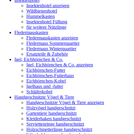
Insektenhotel
Insektenhotel anzeigen
Wildbienenhotel
Hummelkasten
Insektenhotel Füllung
für weitere Nützlinge
Fledermauskasten
Fledermauskasten anzeigen
Fledermaus Sommerquartier
Fledermaus Winterquartier
Ersatzteile & Zubehör
Igel, Eichhörnchen & Co.
Igel, Eichhörnchen & Co. anzeigen
Eichhörnchen-Futter
Eichhörnchen-Futterhaus
Eichhörnchen-Kobel
Igelhaus und -futter
Schläferkobel
Handgeschnitzte Vögel & Tiere
Handgeschnitzte Vögel & Tiere anzeigen
Holzvögel handgeschnitzt
Gartentiere handgeschnitzt
Kleiderhaken handgeschnitzt
Serviettenringe handgeschnitzt
Holzschmetterlinge handgeschnitzt