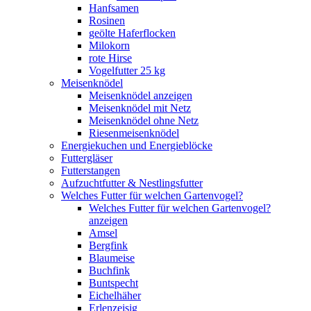
Hanfsamen
Rosinen
geölte Haferflocken
Milokorn
rote Hirse
Vogelfutter 25 kg
Meisenknödel
Meisenknödel anzeigen
Meisenknödel mit Netz
Meisenknödel ohne Netz
Riesenmeisenknödel
Energiekuchen und Energieblöcke
Futtergläser
Futterstangen
Aufzuchtfutter & Nestlingsfutter
Welches Futter für welchen Gartenvogel?
Welches Futter für welchen Gartenvogel?
anzeigen
Amsel
Bergfink
Blaumeise
Buchfink
Buntspecht
Eichelhäher
Erlenzeisig