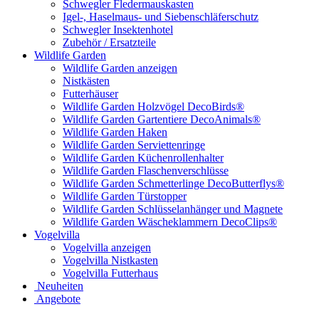
Schwegler Fledermauskasten
Igel-, Haselmaus- und Siebenschläferschutz
Schwegler Insektenhotel
Zubehör / Ersatzteile
Wildlife Garden
Wildlife Garden anzeigen
Nistkästen
Futterhäuser
Wildlife Garden Holzvögel DecoBirds®
Wildlife Garden Gartentiere DecoAnimals®
Wildlife Garden Haken
Wildlife Garden Serviettenringe
Wildlife Garden Küchenrollenhalter
Wildlife Garden Flaschenverschlüsse
Wildlife Garden Schmetterlinge DecoButterflys®
Wildlife Garden Türstopper
Wildlife Garden Schlüsselanhänger und Magnete
Wildlife Garden Wäscheklammern DecoClips®
Vogelvilla
Vogelvilla anzeigen
Vogelvilla Nistkasten
Vogelvilla Futterhaus
Neuheiten
Angebote