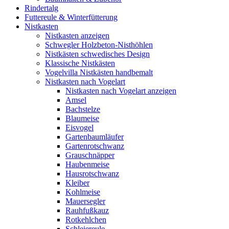
Rindertalg
Futtereule & Winterfütterung
Nistkasten
Nistkasten anzeigen
Schwegler Holzbeton-Nisthöhlen
Nistkästen schwedisches Design
Klassische Nistkästen
Vogelvilla Nistkästen handbemalt
Nistkasten nach Vogelart
Nistkasten nach Vogelart anzeigen
Amsel
Bachstelze
Blaumeise
Eisvogel
Gartenbaumläufer
Gartenrotschwanz
Grauschnäpper
Haubenmeise
Hausrotschwanz
Kleiber
Kohlmeise
Mauersegler
Rauhfußkauz
Rotkehlchen
Schleiereule