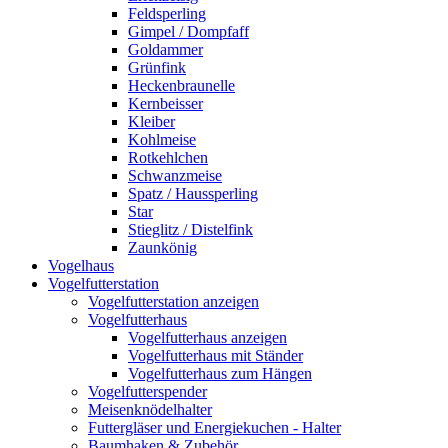
Feldsperling
Gimpel / Dompfaff
Goldammer
Grünfink
Heckenbraunelle
Kernbeisser
Kleiber
Kohlmeise
Rotkehlchen
Schwanzmeise
Spatz / Haussperling
Star
Stieglitz / Distelfink
Zaunkönig
Vogelhaus
Vogelfutterstation
Vogelfutterstation anzeigen
Vogelfutterhaus
Vogelfutterhaus anzeigen
Vogelfutterhaus mit Ständer
Vogelfutterhaus zum Hängen
Vogelfutterspender
Meisenknödelhalter
Futtergläser und Energiekuchen - Halter
Baumhaken & Zubehör