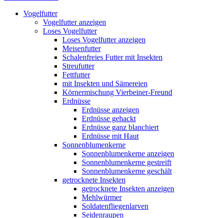
Vogelfutter
Vogelfutter anzeigen
Loses Vogelfutter
Loses Vogelfutter anzeigen
Meisenfutter
Schalenfreies Futter mit Insekten
Streufutter
Fettfutter
mit Insekten und Sämereien
Körnermischung Vierbeiner-Freund
Erdnüsse
Erdnüsse anzeigen
Erdnüsse gehackt
Erdnüsse ganz blanchiert
Erdnüsse mit Haut
Sonnenblumenkerne
Sonnenblumenkerne anzeigen
Sonnenblumenkerne gestreift
Sonnenblumenkerne geschält
getrocknete Insekten
getrocknete Insekten anzeigen
Mehlwürmer
Soldatenfliegenlarven
Seidenraupen