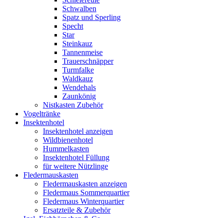
Schwalben
Spatz und Sperling
Specht
Star
Steinkauz
Tannenmeise
Trauerschnäpper
Turmfalke
Waldkauz
Wendehals
Zaunkönig
Nistkasten Zubehör
Vogeltränke
Insektenhotel
Insektenhotel anzeigen
Wildbienenhotel
Hummelkasten
Insektenhotel Füllung
für weitere Nützlinge
Fledermauskasten
Fledermauskasten anzeigen
Fledermaus Sommerquartier
Fledermaus Winterquartier
Ersatzteile & Zubehör