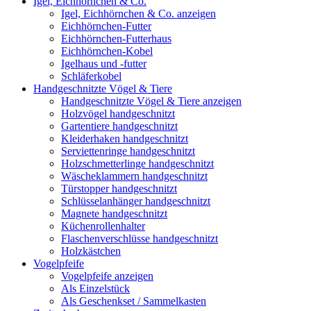
Igel, Eichhörnchen & Co.
Igel, Eichhörnchen & Co. anzeigen
Eichhörnchen-Futter
Eichhörnchen-Futterhaus
Eichhörnchen-Kobel
Igelhaus und -futter
Schläferkobel
Handgeschnitzte Vögel & Tiere
Handgeschnitzte Vögel & Tiere anzeigen
Holzvögel handgeschnitzt
Gartentiere handgeschnitzt
Kleiderhaken handgeschnitzt
Serviettenringe handgeschnitzt
Holzschmetterlinge handgeschnitzt
Wäscheklammern handgeschnitzt
Türstopper handgeschnitzt
Schlüsselanhänger handgeschnitzt
Magnete handgeschnitzt
Küchenrollenhalter
Flaschenverschlüsse handgeschnitzt
Holzkästchen
Vogelpfeife
Vogelpfeife anzeigen
Als Einzelstück
Als Geschenkset / Sammelkasten