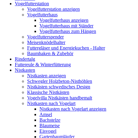
Vogelfutterstation
Vogelfutterstation anzeigen
Vogelfutterhaus
Vogelfutterhaus anzeigen
Vogelfutterhaus mit Ständer
Vogelfutterhaus zum Hängen
Vogelfutterspender
Meisenknödelhalter
Futtergläser und Energiekuchen - Halter
Baumhaken & Zubehör
Rindertalg
Futtereule & Winterfütterung
Nistkasten
Nistkasten anzeigen
Schwegler Holzbeton-Nisthöhlen
Nistkästen schwedisches Design
Klassische Nistkästen
Vogelvilla Nistkästen handbemalt
Nistkasten nach Vogelart
Nistkasten nach Vogelart anzeigen
Amsel
Bachstelze
Blaumeise
Eisvogel
Gartenbaumläufer