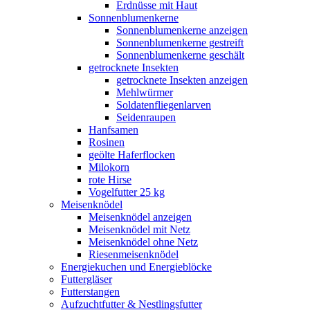
Erdnüsse mit Haut
Sonnenblumenkerne
Sonnenblumenkerne anzeigen
Sonnenblumenkerne gestreift
Sonnenblumenkerne geschält
getrocknete Insekten
getrocknete Insekten anzeigen
Mehlwürmer
Soldatenfliegenlarven
Seidenraupen
Hanfsamen
Rosinen
geölte Haferflocken
Milokorn
rote Hirse
Vogelfutter 25 kg
Meisenknödel
Meisenknödel anzeigen
Meisenknödel mit Netz
Meisenknödel ohne Netz
Riesenmeisenknödel
Energiekuchen und Energieblöcke
Futtergläser
Futterstangen
Aufzuchtfutter & Nestlingsfutter