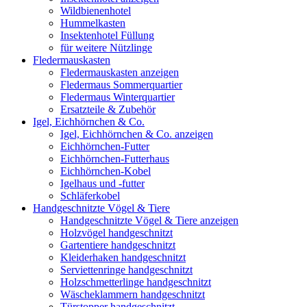
Wildbienenhotel
Hummelkasten
Insektenhotel Füllung
für weitere Nützlinge
Fledermauskasten
Fledermauskasten anzeigen
Fledermaus Sommerquartier
Fledermaus Winterquartier
Ersatzteile & Zubehör
Igel, Eichhörnchen & Co.
Igel, Eichhörnchen & Co. anzeigen
Eichhörnchen-Futter
Eichhörnchen-Futterhaus
Eichhörnchen-Kobel
Igelhaus und -futter
Schläferkobel
Handgeschnitzte Vögel & Tiere
Handgeschnitzte Vögel & Tiere anzeigen
Holzvögel handgeschnitzt
Gartentiere handgeschnitzt
Kleiderhaken handgeschnitzt
Serviettenringe handgeschnitzt
Holzschmetterlinge handgeschnitzt
Wäscheklammern handgeschnitzt
Türstopper handgeschnitzt