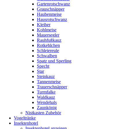
Gartenrotschwanz
Grauschnäpper
Haubenmeise
Hausrotschwanz
Kleiber
Kohlmeise
Mauersegler
Rauhfußkauz
Rotkehlchen
Schleiereule
Schwalben
Spatz und Sperling
Specht
Star
Steinkauz
Tannenmeise
Trauerschnäpper
Turmfalke
Waldkauz
Wendehals
Zaunkönig
Nistkasten Zubehör
Vogeltränke
Insektenhotel
Insektenhotel anzeigen