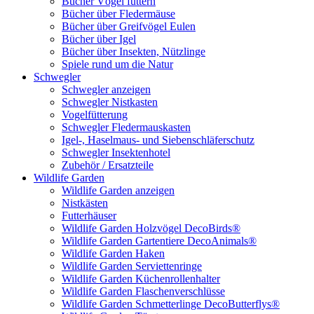
Bücher Vögel füttern
Bücher über Fledermäuse
Bücher über Greifvögel Eulen
Bücher über Igel
Bücher über Insekten, Nützlinge
Spiele rund um die Natur
Schwegler
Schwegler anzeigen
Schwegler Nistkasten
Vogelfütterung
Schwegler Fledermauskasten
Igel-, Haselmaus- und Siebenschläferschutz
Schwegler Insektenhotel
Zubehör / Ersatzteile
Wildlife Garden
Wildlife Garden anzeigen
Nistkästen
Futterhäuser
Wildlife Garden Holzvögel DecoBirds®
Wildlife Garden Gartentiere DecoAnimals®
Wildlife Garden Haken
Wildlife Garden Serviettenringe
Wildlife Garden Küchenrollenhalter
Wildlife Garden Flaschenverschlüsse
Wildlife Garden Schmetterlinge DecoButterflys®