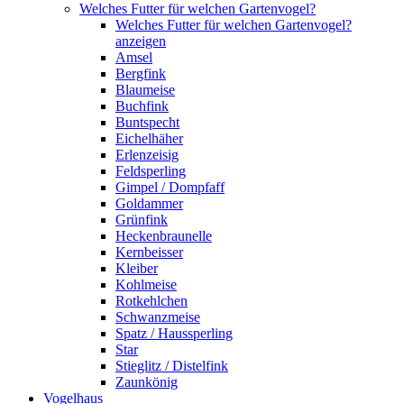
Welches Futter für welchen Gartenvogel?
Welches Futter für welchen Gartenvogel?
anzeigen
Amsel
Bergfink
Blaumeise
Buchfink
Buntspecht
Eichelhäher
Erlenzeisig
Feldsperling
Gimpel / Dompfaff
Goldammer
Grünfink
Heckenbraunelle
Kernbeisser
Kleiber
Kohlmeise
Rotkehlchen
Schwanzmeise
Spatz / Haussperling
Star
Stieglitz / Distelfink
Zaunkönig
Vogelhaus