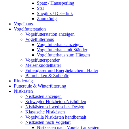
Spatz / Haussperling
Star
Stieglitz / Distelfink
Zaunkönig
Vogelhaus
Vogelfutterstation
Vogelfutterstation anzeigen
Vogelfutterhaus
Vogelfutterhaus anzeigen
Vogelfutterhaus mit Ständer
Vogelfutterhaus zum Hängen
Vogelfutterspender
Meisenknödelhalter
Futtergläser und Energiekuchen - Halter
Baumhaken & Zubehör
Rindertalg
Futtereule & Winterfütterung
Nistkasten
Nistkasten anzeigen
Schwegler Holzbeton-Nisthöhlen
Nistkästen schwedisches Design
Klassische Nistkästen
Vogelvilla Nistkästen handbemalt
Nistkasten nach Vogelart
Nistkasten nach Vogelart anzeigen