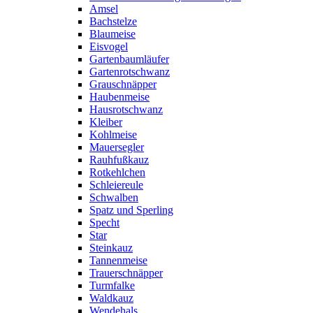
Amsel
Bachstelze
Blaumeise
Eisvogel
Gartenbaumläufer
Gartenrotschwanz
Grauschnäpper
Haubenmeise
Hausrotschwanz
Kleiber
Kohlmeise
Mauersegler
Rauhfußkauz
Rotkehlchen
Schleiereule
Schwalben
Spatz und Sperling
Specht
Star
Steinkauz
Tannenmeise
Trauerschnäpper
Turmfalke
Waldkauz
Wendehals