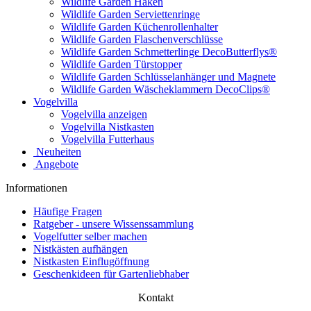
Wildlife Garden Haken
Wildlife Garden Serviettenringe
Wildlife Garden Küchenrollenhalter
Wildlife Garden Flaschenverschlüsse
Wildlife Garden Schmetterlinge DecoButterflys®
Wildlife Garden Türstopper
Wildlife Garden Schlüsselanhänger und Magnete
Wildlife Garden Wäscheklammern DecoClips®
Vogelvilla
Vogelvilla anzeigen
Vogelvilla Nistkasten
Vogelvilla Futterhaus
Neuheiten
Angebote
Informationen
Häufige Fragen
Ratgeber - unsere Wissenssammlung
Vogelfutter selber machen
Nistkästen aufhängen
Nistkasten Einflugöffnung
Geschenkideen für Gartenliebhaber
Kontakt