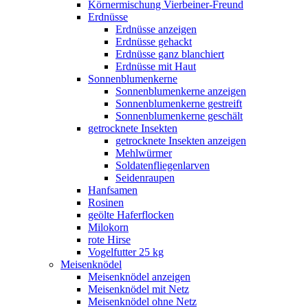
Körnermischung Vierbeiner-Freund
Erdnüsse
Erdnüsse anzeigen
Erdnüsse gehackt
Erdnüsse ganz blanchiert
Erdnüsse mit Haut
Sonnenblumenkerne
Sonnenblumenkerne anzeigen
Sonnenblumenkerne gestreift
Sonnenblumenkerne geschält
getrocknete Insekten
getrocknete Insekten anzeigen
Mehlwürmer
Soldatenfliegenlarven
Seidenraupen
Hanfsamen
Rosinen
geölte Haferflocken
Milokorn
rote Hirse
Vogelfutter 25 kg
Meisenknödel
Meisenknödel anzeigen
Meisenknödel mit Netz
Meisenknödel ohne Netz