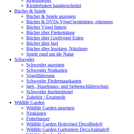
Regenmesser
Kleiderhaken handgeschnitzt
Bücher & Spiele
Bücher & Spiele anzeigen
Bücher & DVDs Vögel bestimmen, erkennen
Bücher Vögel füttern
Bücher über Fledermäuse
Bücher über Greifvögel Eulen
Bücher über Igel
Bücher über Insekten, Nützlinge
Spiele rund um die Natur
Schwegler
Schwegler anzeigen
Schwegler Nistkasten
Vogelfütterung
Schwegler Fledermauskasten
Igel-, Haselmaus- und Siebenschläferschutz
Schwegler Insektenhotel
Zubehör / Ersatzteile
Wildlife Garden
Wildlife Garden anzeigen
Nistkästen
Futterhäuser
Wildlife Garden Holzvögel DecoBirds®
Wildlife Garden Gartentiere DecoAnimals®