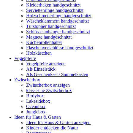
Kleiderhaken handgeschnitzt
Serviettenringe handgeschnitzt
Holzschmetterlinge handgeschnitzt
Wäscheklammern handgeschnitzt
Türstopper handgeschnitzt
Schlüsselanhänger handgeschnitzt
Magnete handgeschnitzt
Küchenrollenhalter
Flaschenverschlüsse handgeschnitzt
Holzkästchen
Vogelpfeife
Vogelpfeife anzeigen
Als Einzelstück
Als Geschenkset / Sammelkasten
Zwitscherbox
Zwitscherbox anzeigen
klassische Zwitscherbox
Birdybox
Lakesidebox
Oceanbox
Junglebox
Ideen für Haus & Garten
Ideen für Haus & Garten anzeigen
Kinder entdecken die Natur