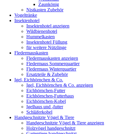
Zaunkönig
Nistkasten Zubehör
Vogeltränke
Insektenhotel
Insektenhotel anzeigen
Wildbienenhotel
Hummelkasten
Insektenhotel Füllung
für weitere Nützlinge
Fledermauskasten
Fledermauskasten anzeigen
Fledermaus Sommerquartier
Fledermaus Winterquartier
Ersatzteile & Zubehör
Igel, Eichhörnchen & Co.
Igel, Eichhörnchen & Co. anzeigen
Eichhörnchen-Futter
Eichhörnchen-Futterhaus
Eichhörnchen-Kobel
Igelhaus und -futter
Schläferkobel
Handgeschnitzte Vögel & Tiere
Handgeschnitzte Vögel & Tiere anzeigen
Holzvögel handgeschnitzt
Gartentiere handgeschnitzt