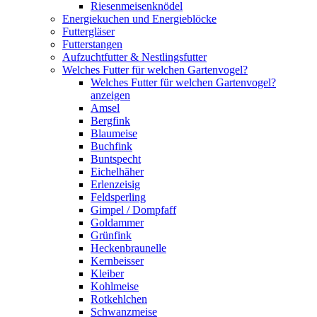
Riesenmeisenknödel
Energiekuchen und Energieblöcke
Futtergläser
Futterstangen
Aufzuchtfutter & Nestlingsfutter
Welches Futter für welchen Gartenvogel?
Welches Futter für welchen Gartenvogel?
anzeigen
Amsel
Bergfink
Blaumeise
Buchfink
Buntspecht
Eichelhäher
Erlenzeisig
Feldsperling
Gimpel / Dompfaff
Goldammer
Grünfink
Heckenbraunelle
Kernbeisser
Kleiber
Kohlmeise
Rotkehlchen
Schwanzmeise