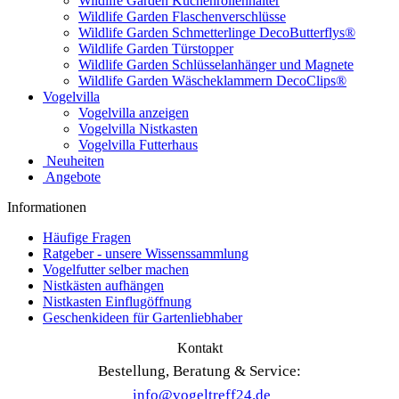
Wildlife Garden Küchenrollenhalter
Wildlife Garden Flaschenverschlüsse
Wildlife Garden Schmetterlinge DecoButterflys®
Wildlife Garden Türstopper
Wildlife Garden Schlüsselanhänger und Magnete
Wildlife Garden Wäscheklammern DecoClips®
Vogelvilla
Vogelvilla anzeigen
Vogelvilla Nistkasten
Vogelvilla Futterhaus
Neuheiten
Angebote
Informationen
Häufige Fragen
Ratgeber - unsere Wissenssammlung
Vogelfutter selber machen
Nistkästen aufhängen
Nistkasten Einflugöffnung
Geschenkideen für Gartenliebhaber
Kontakt
Bestellung, Beratung & Service:
info@vogeltreff24.de