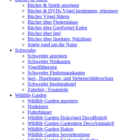
Bücher & Spiele anzeigen
Bücher & DVDs Vögel bestimmen, erkennen
Bücher Vögel füttern
Bücher über Fledermäuse
Bücher über Greifvögel Eulen
Bücher über Igel
Bücher über Insekten, Nützlinge
Spiele rund um die Natur
Schwegler
Schwegler anzeigen
Schwegler Nistkasten
Vogelfütterung
Schwegler Fledermauskasten
Igel-, Haselmaus- und Siebenschläferschutz
Schwegler Insektenhotel
Zubehör / Ersatzteile
Wildlife Garden
Wildlife Garden anzeigen
Nistkästen
Futterhäuser
Wildlife Garden Holzvögel DecoBirds®
Wildlife Garden Gartentiere DecoAnimals®
Wildlife Garden Haken
Wildlife Garden Serviettenringe