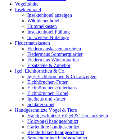
Vogeltränke
Insektenhotel
Insektenhotel anzeigen
Wildbienenhotel
Hummelkasten
Insektenhotel Füllung
für weitere Nützlinge
Fledermauskasten
Fledermauskasten anzeigen
Fledermaus Sommerquartier
Fledermaus Winterquartier
Ersatzteile & Zubehör
Igel, Eichhörnchen & Co.
Igel, Eichhörnchen & Co. anzeigen
Eichhörnchen-Futter
Eichhörnchen-Futterhaus
Eichhörnchen-Kobel
Igelhaus und -futter
Schläferkobel
Handgeschnitzte Vögel & Tiere
Handgeschnitzte Vögel & Tiere anzeigen
Holzvögel handgeschnitzt
Gartentiere handgeschnitzt
Kleiderhaken handgeschnitzt
Serviettenringe handgeschnitzt