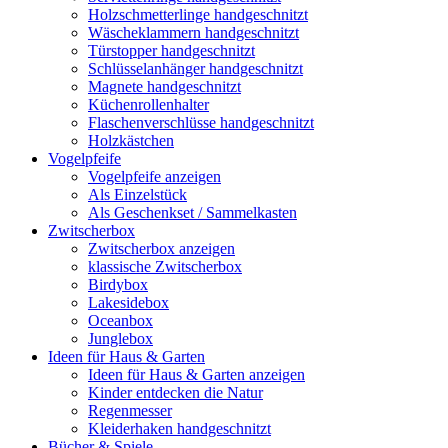
Holzschmetterlinge handgeschnitzt
Wäscheklammern handgeschnitzt
Türstopper handgeschnitzt
Schlüsselanhänger handgeschnitzt
Magnete handgeschnitzt
Küchenrollenhalter
Flaschenverschlüsse handgeschnitzt
Holzkästchen
Vogelpfeife
Vogelpfeife anzeigen
Als Einzelstück
Als Geschenkset / Sammelkasten
Zwitscherbox
Zwitscherbox anzeigen
klassische Zwitscherbox
Birdybox
Lakesidebox
Oceanbox
Junglebox
Ideen für Haus & Garten
Ideen für Haus & Garten anzeigen
Kinder entdecken die Natur
Regenmesser
Kleiderhaken handgeschnitzt
Bücher & Spiele