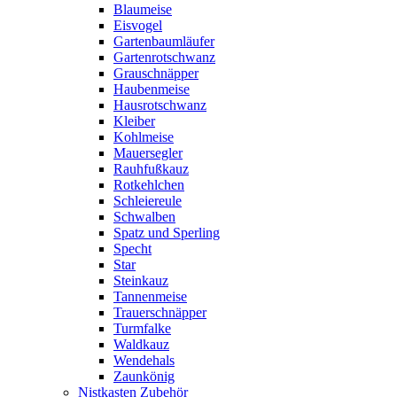
Blaumeise
Eisvogel
Gartenbaumläufer
Gartenrotschwanz
Grauschnäpper
Haubenmeise
Hausrotschwanz
Kleiber
Kohlmeise
Mauersegler
Rauhfußkauz
Rotkehlchen
Schleiereule
Schwalben
Spatz und Sperling
Specht
Star
Steinkauz
Tannenmeise
Trauerschnäpper
Turmfalke
Waldkauz
Wendehals
Zaunkönig
Nistkasten Zubehör