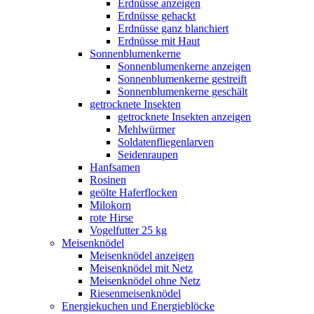
Erdnüsse anzeigen
Erdnüsse gehackt
Erdnüsse ganz blanchiert
Erdnüsse mit Haut
Sonnenblumenkerne
Sonnenblumenkerne anzeigen
Sonnenblumenkerne gestreift
Sonnenblumenkerne geschält
getrocknete Insekten
getrocknete Insekten anzeigen
Mehlwürmer
Soldatenfliegenlarven
Seidenraupen
Hanfsamen
Rosinen
geölte Haferflocken
Milokorn
rote Hirse
Vogelfutter 25 kg
Meisenknödel
Meisenknödel anzeigen
Meisenknödel mit Netz
Meisenknödel ohne Netz
Riesenmeisenknödel
Energiekuchen und Energieblöcke