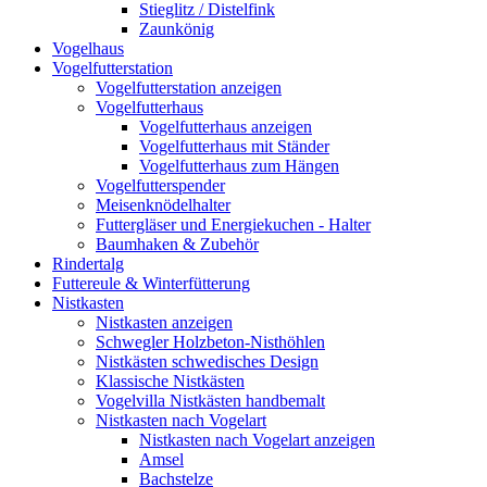
Stieglitz / Distelfink
Zaunkönig
Vogelhaus
Vogelfutterstation
Vogelfutterstation anzeigen
Vogelfutterhaus
Vogelfutterhaus anzeigen
Vogelfutterhaus mit Ständer
Vogelfutterhaus zum Hängen
Vogelfutterspender
Meisenknödelhalter
Futtergläser und Energiekuchen - Halter
Baumhaken & Zubehör
Rindertalg
Futtereule & Winterfütterung
Nistkasten
Nistkasten anzeigen
Schwegler Holzbeton-Nisthöhlen
Nistkästen schwedisches Design
Klassische Nistkästen
Vogelvilla Nistkästen handbemalt
Nistkasten nach Vogelart
Nistkasten nach Vogelart anzeigen
Amsel
Bachstelze