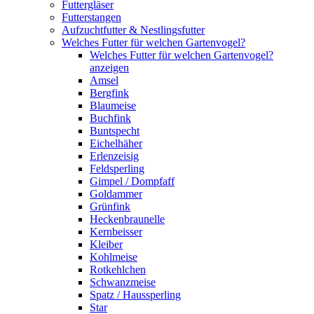
Futtergläser
Futterstangen
Aufzuchtfutter & Nestlingsfutter
Welches Futter für welchen Gartenvogel?
Welches Futter für welchen Gartenvogel?
anzeigen
Amsel
Bergfink
Blaumeise
Buchfink
Buntspecht
Eichelhäher
Erlenzeisig
Feldsperling
Gimpel / Dompfaff
Goldammer
Grünfink
Heckenbraunelle
Kernbeisser
Kleiber
Kohlmeise
Rotkehlchen
Schwanzmeise
Spatz / Haussperling
Star