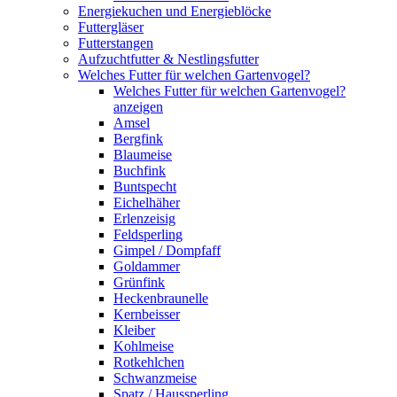
Energiekuchen und Energieblöcke
Futtergläser
Futterstangen
Aufzuchtfutter & Nestlingsfutter
Welches Futter für welchen Gartenvogel?
Welches Futter für welchen Gartenvogel?
anzeigen
Amsel
Bergfink
Blaumeise
Buchfink
Buntspecht
Eichelhäher
Erlenzeisig
Feldsperling
Gimpel / Dompfaff
Goldammer
Grünfink
Heckenbraunelle
Kernbeisser
Kleiber
Kohlmeise
Rotkehlchen
Schwanzmeise
Spatz / Haussperling