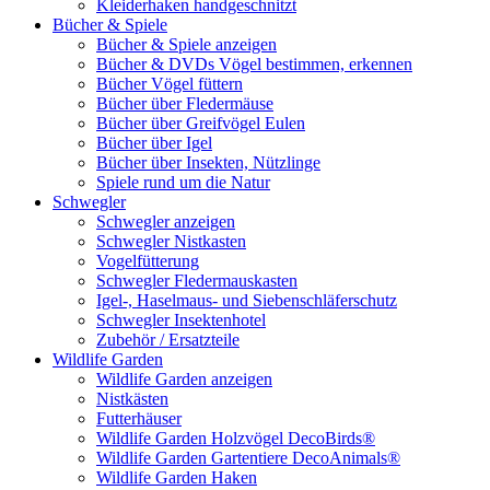
Kleiderhaken handgeschnitzt
Bücher & Spiele
Bücher & Spiele anzeigen
Bücher & DVDs Vögel bestimmen, erkennen
Bücher Vögel füttern
Bücher über Fledermäuse
Bücher über Greifvögel Eulen
Bücher über Igel
Bücher über Insekten, Nützlinge
Spiele rund um die Natur
Schwegler
Schwegler anzeigen
Schwegler Nistkasten
Vogelfütterung
Schwegler Fledermauskasten
Igel-, Haselmaus- und Siebenschläferschutz
Schwegler Insektenhotel
Zubehör / Ersatzteile
Wildlife Garden
Wildlife Garden anzeigen
Nistkästen
Futterhäuser
Wildlife Garden Holzvögel DecoBirds®
Wildlife Garden Gartentiere DecoAnimals®
Wildlife Garden Haken