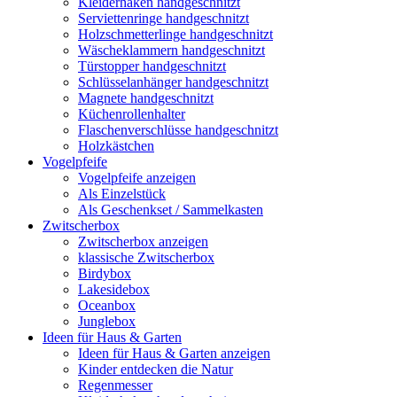
Kleiderhaken handgeschnitzt
Serviettenringe handgeschnitzt
Holzschmetterlinge handgeschnitzt
Wäscheklammern handgeschnitzt
Türstopper handgeschnitzt
Schlüsselanhänger handgeschnitzt
Magnete handgeschnitzt
Küchenrollenhalter
Flaschenverschlüsse handgeschnitzt
Holzkästchen
Vogelpfeife
Vogelpfeife anzeigen
Als Einzelstück
Als Geschenkset / Sammelkasten
Zwitscherbox
Zwitscherbox anzeigen
klassische Zwitscherbox
Birdybox
Lakesidebox
Oceanbox
Junglebox
Ideen für Haus & Garten
Ideen für Haus & Garten anzeigen
Kinder entdecken die Natur
Regenmesser