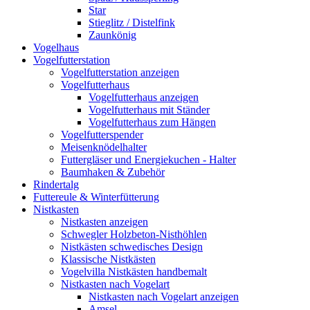
Star
Stieglitz / Distelfink
Zaunkönig
Vogelhaus
Vogelfutterstation
Vogelfutterstation anzeigen
Vogelfutterhaus
Vogelfutterhaus anzeigen
Vogelfutterhaus mit Ständer
Vogelfutterhaus zum Hängen
Vogelfutterspender
Meisenknödelhalter
Futtergläser und Energiekuchen - Halter
Baumhaken & Zubehör
Rindertalg
Futtereule & Winterfütterung
Nistkasten
Nistkasten anzeigen
Schwegler Holzbeton-Nisthöhlen
Nistkästen schwedisches Design
Klassische Nistkästen
Vogelvilla Nistkästen handbemalt
Nistkasten nach Vogelart
Nistkasten nach Vogelart anzeigen
Amsel