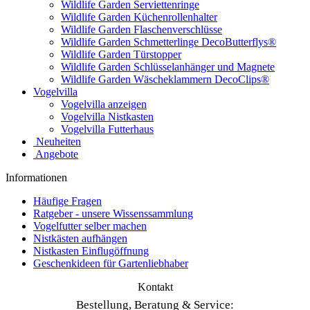
Wildlife Garden Serviettenringe
Wildlife Garden Küchenrollenhalter
Wildlife Garden Flaschenverschlüsse
Wildlife Garden Schmetterlinge DecoButterflys®
Wildlife Garden Türstopper
Wildlife Garden Schlüsselanhänger und Magnete
Wildlife Garden Wäscheklammern DecoClips®
Vogelvilla
Vogelvilla anzeigen
Vogelvilla Nistkasten
Vogelvilla Futterhaus
Neuheiten
Angebote
Informationen
Häufige Fragen
Ratgeber - unsere Wissenssammlung
Vogelfutter selber machen
Nistkästen aufhängen
Nistkasten Einflugöffnung
Geschenkideen für Gartenliebhaber
Kontakt
Bestellung, Beratung & Service: