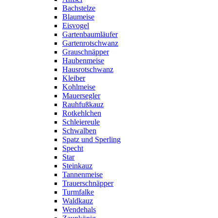
Bachstelze
Blaumeise
Eisvogel
Gartenbaumläufer
Gartenrotschwanz
Grauschnäpper
Haubenmeise
Hausrotschwanz
Kleiber
Kohlmeise
Mauersegler
Rauhfußkauz
Rotkehlchen
Schleiereule
Schwalben
Spatz und Sperling
Specht
Star
Steinkauz
Tannenmeise
Trauerschnäpper
Turmfalke
Waldkauz
Wendehals