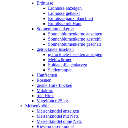
Erdnüsse
Erdnüsse anzeigen
Erdnüsse gehackt
Erdnüsse ganz blanchiert
Erdnüsse mit Haut
Sonnenblumenkerne
Sonnenblumenkerne anzeigen
Sonnenblumenkerne gestreift
Sonnenblumenkerne geschält
getrocknete Insekten
getrocknete Insekten anzeigen
Mehlwürmer
Soldatenfliegenlarven
Seidenraupen
Hanfsamen
Rosinen
geölte Haferflocken
Milokorn
rote Hirse
Vogelfutter 25 kg
Meisenknödel
Meisenknödel anzeigen
Meisenknödel mit Netz
Meisenknödel ohne Netz
Riesenmeisenknödel