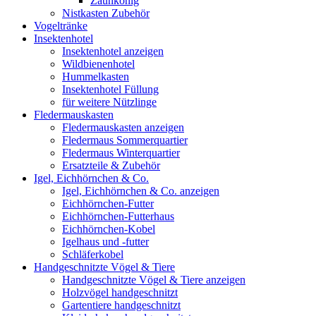
Zaunkönig
Nistkasten Zubehör
Vogeltränke
Insektenhotel
Insektenhotel anzeigen
Wildbienenhotel
Hummelkasten
Insektenhotel Füllung
für weitere Nützlinge
Fledermauskasten
Fledermauskasten anzeigen
Fledermaus Sommerquartier
Fledermaus Winterquartier
Ersatzteile & Zubehör
Igel, Eichhörnchen & Co.
Igel, Eichhörnchen & Co. anzeigen
Eichhörnchen-Futter
Eichhörnchen-Futterhaus
Eichhörnchen-Kobel
Igelhaus und -futter
Schläferkobel
Handgeschnitzte Vögel & Tiere
Handgeschnitzte Vögel & Tiere anzeigen
Holzvögel handgeschnitzt
Gartentiere handgeschnitzt