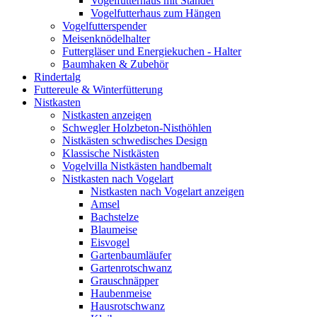
Vogelfutterhaus mit Ständer
Vogelfutterhaus zum Hängen
Vogelfutterspender
Meisenknödelhalter
Futtergläser und Energiekuchen - Halter
Baumhaken & Zubehör
Rindertalg
Futtereule & Winterfütterung
Nistkasten
Nistkasten anzeigen
Schwegler Holzbeton-Nisthöhlen
Nistkästen schwedisches Design
Klassische Nistkästen
Vogelvilla Nistkästen handbemalt
Nistkasten nach Vogelart
Nistkasten nach Vogelart anzeigen
Amsel
Bachstelze
Blaumeise
Eisvogel
Gartenbaumläufer
Gartenrotschwanz
Grauschnäpper
Haubenmeise
Hausrotschwanz