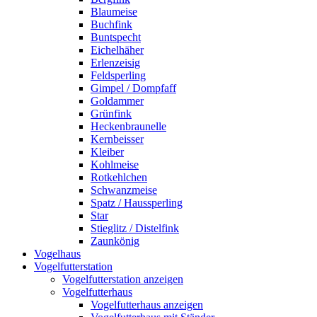
Blaumeise
Buchfink
Buntspecht
Eichelhäher
Erlenzeisig
Feldsperling
Gimpel / Dompfaff
Goldammer
Grünfink
Heckenbraunelle
Kernbeisser
Kleiber
Kohlmeise
Rotkehlchen
Schwanzmeise
Spatz / Haussperling
Star
Stieglitz / Distelfink
Zaunkönig
Vogelhaus
Vogelfutterstation
Vogelfutterstation anzeigen
Vogelfutterhaus
Vogelfutterhaus anzeigen