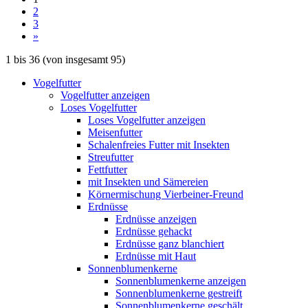
2
3
»
1
bis
36
(von insgesamt
95
)
Vogelfutter
Vogelfutter anzeigen
Loses Vogelfutter
Loses Vogelfutter anzeigen
Meisenfutter
Schalenfreies Futter mit Insekten
Streufutter
Fettfutter
mit Insekten und Sämereien
Körnermischung Vierbeiner-Freund
Erdnüsse
Erdnüsse anzeigen
Erdnüsse gehackt
Erdnüsse ganz blanchiert
Erdnüsse mit Haut
Sonnenblumenkerne
Sonnenblumenkerne anzeigen
Sonnenblumenkerne gestreift
Sonnenblumenkerne geschält