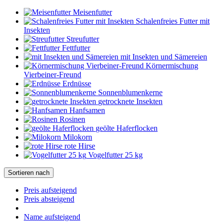
Meisenfutter
Schalenfreies Futter mit
Insekten
Streufutter
Fettfutter
mit Insekten und Sämereien
Körnermischung
Vierbeiner-Freund
Erdnüsse
Sonnenblumenkerne
getrocknete Insekten
Hanfsamen
Rosinen
geölte Haferflocken
Milokorn
rote Hirse
Vogelfutter 25 kg
Sortieren nach
Preis aufsteigend
Preis absteigend
Name aufsteigend