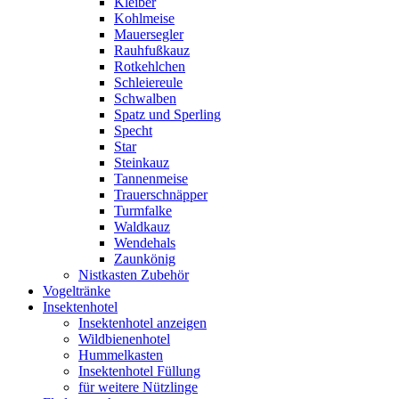
Kleiber
Kohlmeise
Mauersegler
Rauhfußkauz
Rotkehlchen
Schleiereule
Schwalben
Spatz und Sperling
Specht
Star
Steinkauz
Tannenmeise
Trauerschnäpper
Turmfalke
Waldkauz
Wendehals
Zaunkönig
Nistkasten Zubehör
Vogeltränke
Insektenhotel
Insektenhotel anzeigen
Wildbienenhotel
Hummelkasten
Insektenhotel Füllung
für weitere Nützlinge