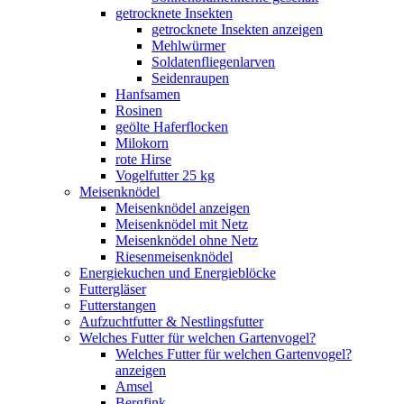
getrocknete Insekten
getrocknete Insekten anzeigen
Mehlwürmer
Soldatenfliegenlarven
Seidenraupen
Hanfsamen
Rosinen
geölte Haferflocken
Milokorn
rote Hirse
Vogelfutter 25 kg
Meisenknödel
Meisenknödel anzeigen
Meisenknödel mit Netz
Meisenknödel ohne Netz
Riesenmeisenknödel
Energiekuchen und Energieblöcke
Futtergläser
Futterstangen
Aufzuchtfutter & Nestlingsfutter
Welches Futter für welchen Gartenvogel?
Welches Futter für welchen Gartenvogel?
anzeigen
Amsel
Bergfink