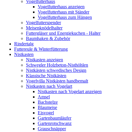
Vogelfutterhaus
Vogelfutterhaus anzeigen
Vogelfutterhaus mit Ständer
Vogelfutterhaus zum Hängen
Vogelfutterspender
Meisenknödelhalter
Futtergläser und Energiekuchen - Halter
Baumhaken & Zubehör
Rindertalg
Futtereule & Winterfütterung
Nistkasten
Nistkasten anzeigen
Schwegler Holzbeton-Nisthöhlen
Nistkästen schwedisches Design
Klassische Nistkästen
Vogelvilla Nistkästen handbemalt
Nistkasten nach Vogelart
Nistkasten nach Vogelart anzeigen
Amsel
Bachstelze
Blaumeise
Eisvogel
Gartenbaumläufer
Gartenrotschwanz
Grauschnäpper