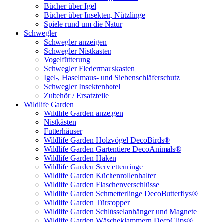
Bücher über Igel
Bücher über Insekten, Nützlinge
Spiele rund um die Natur
Schwegler
Schwegler anzeigen
Schwegler Nistkasten
Vogelfütterung
Schwegler Fledermauskasten
Igel-, Haselmaus- und Siebenschläferschutz
Schwegler Insektenhotel
Zubehör / Ersatzteile
Wildlife Garden
Wildlife Garden anzeigen
Nistkästen
Futterhäuser
Wildlife Garden Holzvögel DecoBirds®
Wildlife Garden Gartentiere DecoAnimals®
Wildlife Garden Haken
Wildlife Garden Serviettenringe
Wildlife Garden Küchenrollenhalter
Wildlife Garden Flaschenverschlüsse
Wildlife Garden Schmetterlinge DecoButterflys®
Wildlife Garden Türstopper
Wildlife Garden Schlüsselanhänger und Magnete
Wildlife Garden Wäscheklammern DecoClips®