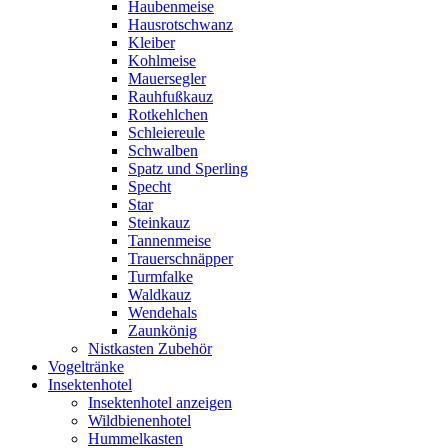
Haubenmeise
Hausrotschwanz
Kleiber
Kohlmeise
Mauersegler
Rauhfußkauz
Rotkehlchen
Schleiereule
Schwalben
Spatz und Sperling
Specht
Star
Steinkauz
Tannenmeise
Trauerschnäpper
Turmfalke
Waldkauz
Wendehals
Zaunkönig
Nistkasten Zubehör
Vogeltränke
Insektenhotel
Insektenhotel anzeigen
Wildbienenhotel
Hummelkasten