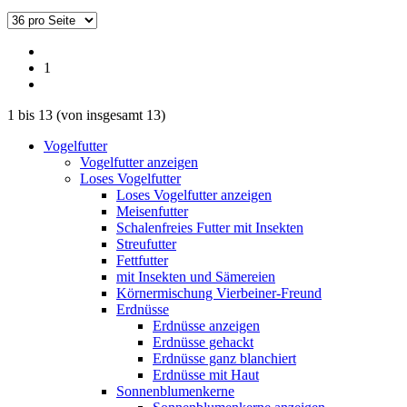
1
1
bis
13
(von insgesamt
13
)
Vogelfutter
Vogelfutter anzeigen
Loses Vogelfutter
Loses Vogelfutter anzeigen
Meisenfutter
Schalenfreies Futter mit Insekten
Streufutter
Fettfutter
mit Insekten und Sämereien
Körnermischung Vierbeiner-Freund
Erdnüsse
Erdnüsse anzeigen
Erdnüsse gehackt
Erdnüsse ganz blanchiert
Erdnüsse mit Haut
Sonnenblumenkerne