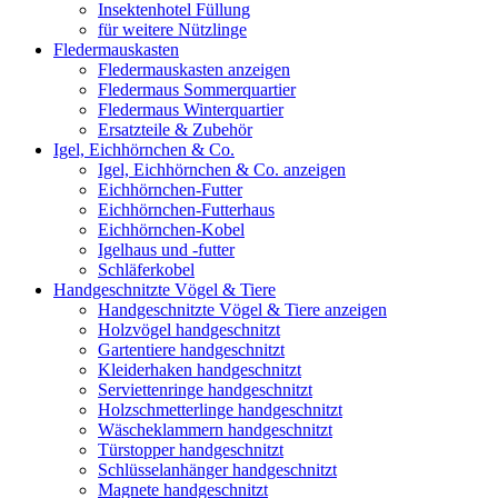
Insektenhotel Füllung
für weitere Nützlinge
Fledermauskasten
Fledermauskasten anzeigen
Fledermaus Sommerquartier
Fledermaus Winterquartier
Ersatzteile & Zubehör
Igel, Eichhörnchen & Co.
Igel, Eichhörnchen & Co. anzeigen
Eichhörnchen-Futter
Eichhörnchen-Futterhaus
Eichhörnchen-Kobel
Igelhaus und -futter
Schläferkobel
Handgeschnitzte Vögel & Tiere
Handgeschnitzte Vögel & Tiere anzeigen
Holzvögel handgeschnitzt
Gartentiere handgeschnitzt
Kleiderhaken handgeschnitzt
Serviettenringe handgeschnitzt
Holzschmetterlinge handgeschnitzt
Wäscheklammern handgeschnitzt
Türstopper handgeschnitzt
Schlüsselanhänger handgeschnitzt
Magnete handgeschnitzt