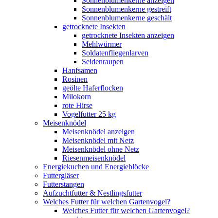
Sonnenblumenkerne anzeigen
Sonnenblumenkerne gestreift
Sonnenblumenkerne geschält
getrocknete Insekten
getrocknete Insekten anzeigen
Mehlwürmer
Soldatenfliegenlarven
Seidenraupen
Hanfsamen
Rosinen
geölte Haferflocken
Milokorn
rote Hirse
Vogelfutter 25 kg
Meisenknödel
Meisenknödel anzeigen
Meisenknödel mit Netz
Meisenknödel ohne Netz
Riesenmeisenknödel
Energiekuchen und Energieblöcke
Futtergläser
Futterstangen
Aufzuchtfutter & Nestlingsfutter
Welches Futter für welchen Gartenvogel?
Welches Futter für welchen Gartenvogel?