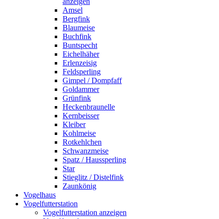
anzeigen
Amsel
Bergfink
Blaumeise
Buchfink
Buntspecht
Eichelhäher
Erlenzeisig
Feldsperling
Gimpel / Dompfaff
Goldammer
Grünfink
Heckenbraunelle
Kernbeisser
Kleiber
Kohlmeise
Rotkehlchen
Schwanzmeise
Spatz / Haussperling
Star
Stieglitz / Distelfink
Zaunkönig
Vogelhaus
Vogelfutterstation
Vogelfutterstation anzeigen