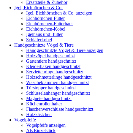
Ersatzteile & Zubehör
Igel, Eichhörnchen & Co.
Igel, Eichhörnchen & Co. anzeigen
Eichhörnchen-Futter
Eichhörnchen-Futterhaus
Eichhörnchen-Kobel
Igelhaus und -futter
Schläferkobel
Handgeschnitzte Vögel & Tiere
Handgeschnitzte Vögel & Tiere anzeigen
Holzvögel handgeschnitzt
Gartentiere handgeschnitzt
Kleiderhaken handgeschnitzt
Serviettenringe handgeschnitzt
Holzschmetterlinge handgeschnitzt
Wäscheklammern handgeschnitzt
Türstopper handgeschnitzt
Schlüsselanhänger handgeschnitzt
Magnete handgeschnitzt
Küchenrollenhalter
Flaschenverschlüsse handgeschnitzt
Holzkästchen
Vogelpfeife
Vogelpfeife anzeigen
Als Einzelstück