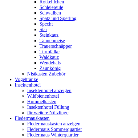
Rotkehlchen
Schleiereule
Schwalben
Spatz und Sperling
Specht
Star
Steinkauz
Tannenmeise
Trauerschnäpper
Turmfalke
Waldkauz
Wendehals
Zaunkönig
Nistkasten Zubehör
Vogeltränke
Insektenhotel
Insektenhotel anzeigen
Wildbienenhotel
Hummelkasten
Insektenhotel Füllung
für weitere Nützlinge
Fledermauskasten
Fledermauskasten anzeigen
Fledermaus Sommerquartier
Fledermaus Winterquartier