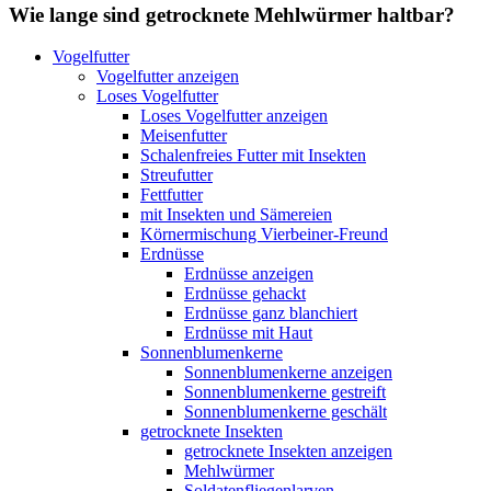
Wie lange sind getrocknete Mehlwürmer haltbar?
Vogelfutter
Vogelfutter anzeigen
Loses Vogelfutter
Loses Vogelfutter anzeigen
Meisenfutter
Schalenfreies Futter mit Insekten
Streufutter
Fettfutter
mit Insekten und Sämereien
Körnermischung Vierbeiner-Freund
Erdnüsse
Erdnüsse anzeigen
Erdnüsse gehackt
Erdnüsse ganz blanchiert
Erdnüsse mit Haut
Sonnenblumenkerne
Sonnenblumenkerne anzeigen
Sonnenblumenkerne gestreift
Sonnenblumenkerne geschält
getrocknete Insekten
getrocknete Insekten anzeigen
Mehlwürmer
Soldatenfliegenlarven