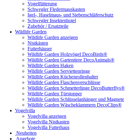
Vogelfütterung
Schwegler Fledermauskasten
Igel-, Haselmaus- und Siebenschläferschutz
Schwegler Insektenhotel
Zubehör / Ersatzteile
Wildlife Garden
Wildlife Garden anzeigen
Nistkästen
Futterhäuser
Wildlife Garden Holzvögel DecoBirds®
Wildlife Garden Gartentiere DecoAnimals®
Wildlife Garden Haken
Wildlife Garden Serviettenringe
Wildlife Garden Küchenrollenhalter
Wildlife Garden Flaschenverschlüsse
Wildlife Garden Schmetterlinge DecoButterflys®
Wildlife Garden Türstopper
Wildlife Garden Schlüsselanhänger und Magnete
Wildlife Garden Wäscheklammern DecoClips®
Vogelvilla
Vogelvilla anzeigen
Vogelvilla Nistkasten
Vogelvilla Futterhaus
Neuheiten
Angebote