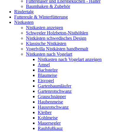
Futtergläser und Energiekuchen - Halter
Baumhaken & Zubehör
Rindertalg
Futtereule & Winterfütterung
Nistkasten
Nistkasten anzeigen
Schwegler Holzbeton-Nisthöhlen
Nistkästen schwedisches Design
Klassische Nistkästen
Vogelvilla Nistkästen handbemalt
Nistkasten nach Vogelart
Nistkasten nach Vogelart anzeigen
Amsel
Bachstelze
Blaumeise
Eisvogel
Gartenbaumläufer
Gartenrotschwanz
Grauschnäpper
Haubenmeise
Hausrotschwanz
Kleiber
Kohlmeise
Mauersegler
Rauhfußkauz