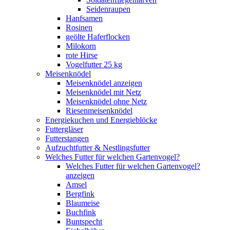
Seidenraupen
Hanfsamen
Rosinen
geölte Haferflocken
Milokorn
rote Hirse
Vogelfutter 25 kg
Meisenknödel
Meisenknödel anzeigen
Meisenknödel mit Netz
Meisenknödel ohne Netz
Riesenmeisenknödel
Energiekuchen und Energieblöcke
Futtergläser
Futterstangen
Aufzuchtfutter & Nestlingsfutter
Welches Futter für welchen Gartenvogel?
Welches Futter für welchen Gartenvogel?
anzeigen
Amsel
Bergfink
Blaumeise
Buchfink
Buntspecht