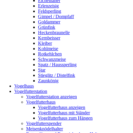
Eichelhäher
Erlenzeisig
Feldsperling
Gimpel / Dompfaff
Goldammer
Grünfink
Heckenbraunelle
Kernbeisser
Kleiber
Kohlmeise
Rotkehlchen
Schwanzmeise
Spatz / Haussperling
Star
Stieglitz / Distelfink
Zaunkönig
Vogelhaus
Vogelfutterstation
Vogelfutterstation anzeigen
Vogelfutterhaus
Vogelfutterhaus anzeigen
Vogelfutterhaus mit Ständer
Vogelfutterhaus zum Hängen
Vogelfutterspender
Meisenknödelhalter