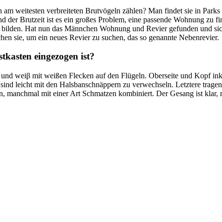
 am weitesten verbreiteten Brutvögeln zählen? Man findet sie in Par
der Brutzeit ist es ein großes Problem, eine passende Wohnung zu fi
 bilden. Hat nun das Männchen Wohnung und Revier gefunden und sich 
chen sie, um ein neues Revier zu suchen, das so genannte Nebenrevier.
tkasten eingezogen ist?
z und weiβ mit weißen Flecken auf den Flügeln. Oberseite und Kopf ink
r
sind leicht mit den Halsbanschnäppern zu verwechseln. Letztere trag
hen, manchmal mit einer Art Schmatzen kombiniert. Der Gesang ist klar,