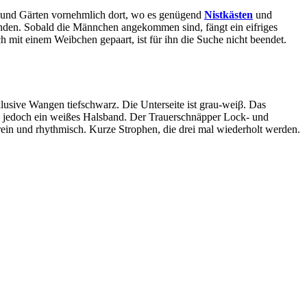
ks und Gärten vornehmlich dort, wo es genügend
Nistkästen
und
nden. Sobald die Männchen angekommen sind, fängt ein eifriges
mit einem Weibchen gepaart, ist für ihn die Suche nicht beendet.
lusive Wangen tiefschwarz. Die Unterseite ist grau-weiβ. Das
en jedoch ein weißes Halsband. Der Trauerschnäpper Lock- und
 rein und rhythmisch. Kurze Strophen, die drei mal wiederholt werden.