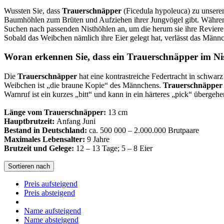
Wussten Sie, dass
Trauerschnäpper
(Ficedula hypoleuca) zu unseren
Baumhöhlen zum Brüten und Aufziehen ihrer Jungvögel gibt. Während 
Suchen nach passenden Nisthöhlen an, um die herum sie ihre Reviere
Sobald das Weibchen nämlich ihre Eier gelegt hat, verlässt das Männ
Woran erkennen Sie, dass ein Trauerschnäpper im Nis
Die
Trauerschnäpper
hat eine kontrastreiche Federtracht in schwar
Weibchen ist „die braune Kopie“ des Männchens.
Trauerschnäppe
Warnruf ist ein kurzes „bitt“ und kann in ein härteres „pick“ überge
Länge vom Trauerschnäpper:
13 cm
Hauptbrutzeit:
Anfang Juni
Bestand in Deutschland:
ca. 500 000 – 2.000.000 Brutpaare
Maximales Lebensalter:
9 Jahre
Brutzeit und Gelege:
12 – 13 Tage; 5 – 8 Eier
Sortieren nach
Preis aufsteigend
Preis absteigend
Name aufsteigend
Name absteigend