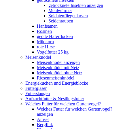
getrocknete Insekten
getrocknete Insekten anzeigen
Mehlwürmer
Soldatenfliegenlarven
Seidenraupen
Hanfsamen
Rosinen
geölte Haferflocken
Milokorn
rote Hirse
Vogelfutter 25 kg
Meisenknödel
Meisenknödel anzeigen
Meisenknödel mit Netz
Meisenknödel ohne Netz
Riesenmeisenknödel
Energiekuchen und Energieblöcke
Futtergläser
Futterstangen
Aufzuchtfutter & Nestlingsfutter
Welches Futter für welchen Gartenvogel?
Welches Futter für welchen Gartenvogel?
anzeigen
Amsel
Bergfink