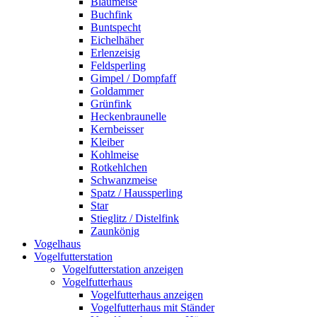
Blaumeise
Buchfink
Buntspecht
Eichelhäher
Erlenzeisig
Feldsperling
Gimpel / Dompfaff
Goldammer
Grünfink
Heckenbraunelle
Kernbeisser
Kleiber
Kohlmeise
Rotkehlchen
Schwanzmeise
Spatz / Haussperling
Star
Stieglitz / Distelfink
Zaunkönig
Vogelhaus
Vogelfutterstation
Vogelfutterstation anzeigen
Vogelfutterhaus
Vogelfutterhaus anzeigen
Vogelfutterhaus mit Ständer