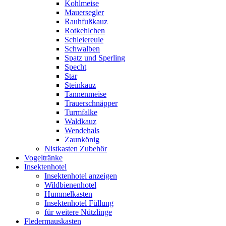
Kohlmeise
Mauersegler
Rauhfußkauz
Rotkehlchen
Schleiereule
Schwalben
Spatz und Sperling
Specht
Star
Steinkauz
Tannenmeise
Trauerschnäpper
Turmfalke
Waldkauz
Wendehals
Zaunkönig
Nistkasten Zubehör
Vogeltränke
Insektenhotel
Insektenhotel anzeigen
Wildbienenhotel
Hummelkasten
Insektenhotel Füllung
für weitere Nützlinge
Fledermauskasten