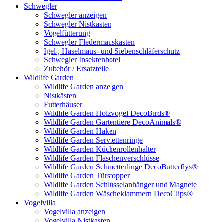
Schwegler
Schwegler anzeigen
Schwegler Nistkasten
Vogelfütterung
Schwegler Fledermauskasten
Igel-, Haselmaus- und Siebenschläferschutz
Schwegler Insektenhotel
Zubehör / Ersatzteile
Wildlife Garden
Wildlife Garden anzeigen
Nistkästen
Futterhäuser
Wildlife Garden Holzvögel DecoBirds®
Wildlife Garden Gartentiere DecoAnimals®
Wildlife Garden Haken
Wildlife Garden Serviettenringe
Wildlife Garden Küchenrollenhalter
Wildlife Garden Flaschenverschlüsse
Wildlife Garden Schmetterlinge DecoButterflys®
Wildlife Garden Türstopper
Wildlife Garden Schlüsselanhänger und Magnete
Wildlife Garden Wäscheklammern DecoClips®
Vogelvilla
Vogelvilla anzeigen
Vogelvilla Nistkasten