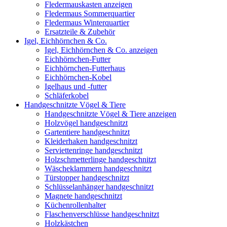
Fledermauskasten anzeigen
Fledermaus Sommerquartier
Fledermaus Winterquartier
Ersatzteile & Zubehör
Igel, Eichhörnchen & Co.
Igel, Eichhörnchen & Co. anzeigen
Eichhörnchen-Futter
Eichhörnchen-Futterhaus
Eichhörnchen-Kobel
Igelhaus und -futter
Schläferkobel
Handgeschnitzte Vögel & Tiere
Handgeschnitzte Vögel & Tiere anzeigen
Holzvögel handgeschnitzt
Gartentiere handgeschnitzt
Kleiderhaken handgeschnitzt
Serviettenringe handgeschnitzt
Holzschmetterlinge handgeschnitzt
Wäscheklammern handgeschnitzt
Türstopper handgeschnitzt
Schlüsselanhänger handgeschnitzt
Magnete handgeschnitzt
Küchenrollenhalter
Flaschenverschlüsse handgeschnitzt
Holzkästchen