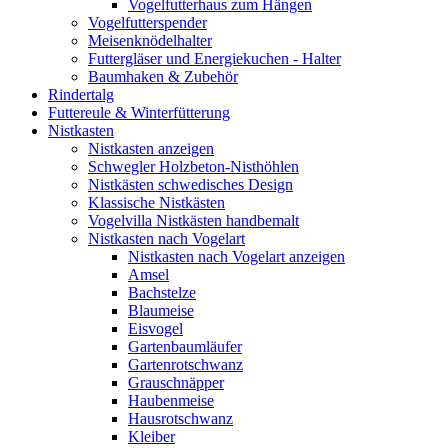
Vogelfutterhaus zum Hängen
Vogelfutterspender
Meisenknödelhalter
Futtergläser und Energiekuchen - Halter
Baumhaken & Zubehör
Rindertalg
Futtereule & Winterfütterung
Nistkasten
Nistkasten anzeigen
Schwegler Holzbeton-Nisthöhlen
Nistkästen schwedisches Design
Klassische Nistkästen
Vogelvilla Nistkästen handbemalt
Nistkasten nach Vogelart
Nistkasten nach Vogelart anzeigen
Amsel
Bachstelze
Blaumeise
Eisvogel
Gartenbaumläufer
Gartenrotschwanz
Grauschnäpper
Haubenmeise
Hausrotschwanz
Kleiber