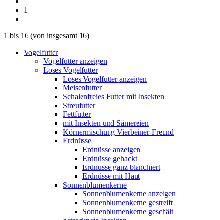
1
1
bis
16
(von insgesamt
16
)
Vogelfutter
Vogelfutter anzeigen
Loses Vogelfutter
Loses Vogelfutter anzeigen
Meisenfutter
Schalenfreies Futter mit Insekten
Streufutter
Fettfutter
mit Insekten und Sämereien
Körnermischung Vierbeiner-Freund
Erdnüsse
Erdnüsse anzeigen
Erdnüsse gehackt
Erdnüsse ganz blanchiert
Erdnüsse mit Haut
Sonnenblumenkerne
Sonnenblumenkerne anzeigen
Sonnenblumenkerne gestreift
Sonnenblumenkerne geschält