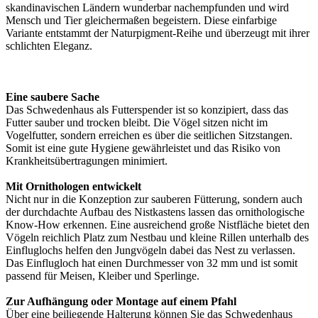
skandinavischen Ländern wunderbar nachempfunden und wird
Mensch und Tier gleichermaßen begeistern. Diese einfarbige
Variante entstammt der Naturpigment-Reihe und überzeugt mit ihrer
schlichten Eleganz.
Eine saubere Sache
Das Schwedenhaus als Futterspender ist so konzipiert, dass das
Futter sauber und trocken bleibt. Die Vögel sitzen nicht im
Vogelfutter, sondern erreichen es über die seitlichen Sitzstangen.
Somit ist eine gute Hygiene gewährleistet und das Risiko von
Krankheitsübertragungen minimiert.
Mit Ornithologen entwickelt
Nicht nur in die Konzeption zur sauberen Fütterung, sondern auch
der durchdachte Aufbau des Nistkastens lassen das ornithologische
Know-How erkennen. Eine ausreichend große Nistfläche bietet den
Vögeln reichlich Platz zum Nestbau und kleine Rillen unterhalb des
Einfluglochs helfen den Jungvögeln dabei das Nest zu verlassen.
Das Einflugloch hat einen Durchmesser von 32 mm und ist somit
passend für Meisen, Kleiber und Sperlinge.
Zur Aufhängung oder Montage auf einem Pfahl
Über eine beiliegende Halterung können Sie das Schwedenhaus