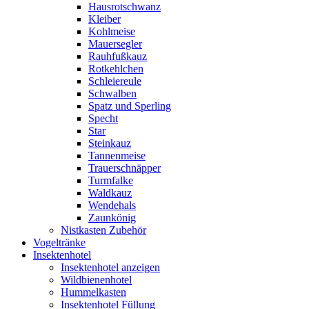
Hausrotschwanz
Kleiber
Kohlmeise
Mauersegler
Rauhfußkauz
Rotkehlchen
Schleiereule
Schwalben
Spatz und Sperling
Specht
Star
Steinkauz
Tannenmeise
Trauerschnäpper
Turmfalke
Waldkauz
Wendehals
Zaunkönig
Nistkasten Zubehör
Vogeltränke
Insektenhotel
Insektenhotel anzeigen
Wildbienenhotel
Hummelkasten
Insektenhotel Füllung