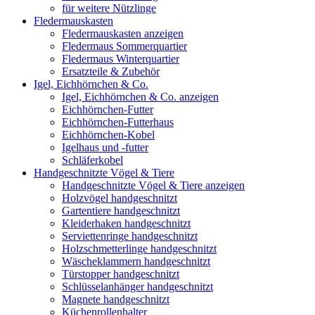
für weitere Nützlinge
Fledermauskasten
Fledermauskasten anzeigen
Fledermaus Sommerquartier
Fledermaus Winterquartier
Ersatzteile & Zubehör
Igel, Eichhörnchen & Co.
Igel, Eichhörnchen & Co. anzeigen
Eichhörnchen-Futter
Eichhörnchen-Futterhaus
Eichhörnchen-Kobel
Igelhaus und -futter
Schläferkobel
Handgeschnitzte Vögel & Tiere
Handgeschnitzte Vögel & Tiere anzeigen
Holzvögel handgeschnitzt
Gartentiere handgeschnitzt
Kleiderhaken handgeschnitzt
Serviettenringe handgeschnitzt
Holzschmetterlinge handgeschnitzt
Wäscheklammern handgeschnitzt
Türstopper handgeschnitzt
Schlüsselanhänger handgeschnitzt
Magnete handgeschnitzt
Küchenrollenhalter