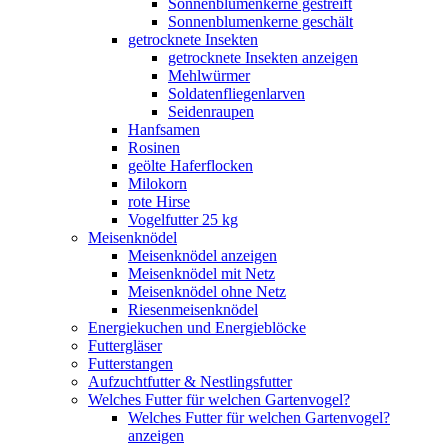
Sonnenblumenkerne gestreift
Sonnenblumenkerne geschält
getrocknete Insekten
getrocknete Insekten anzeigen
Mehlwürmer
Soldatenfliegenlarven
Seidenraupen
Hanfsamen
Rosinen
geölte Haferflocken
Milokorn
rote Hirse
Vogelfutter 25 kg
Meisenknödel
Meisenknödel anzeigen
Meisenknödel mit Netz
Meisenknödel ohne Netz
Riesenmeisenknödel
Energiekuchen und Energieblöcke
Futtergläser
Futterstangen
Aufzuchtfutter & Nestlingsfutter
Welches Futter für welchen Gartenvogel?
Welches Futter für welchen Gartenvogel?
anzeigen