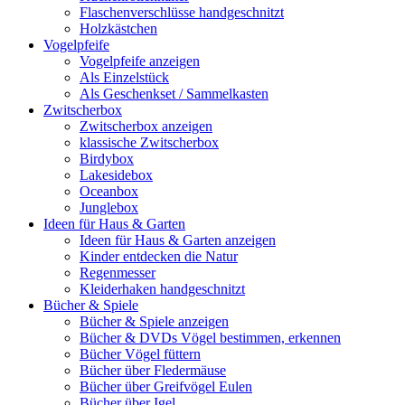
Flaschenverschlüsse handgeschnitzt
Holzkästchen
Vogelpfeife
Vogelpfeife anzeigen
Als Einzelstück
Als Geschenkset / Sammelkasten
Zwitscherbox
Zwitscherbox anzeigen
klassische Zwitscherbox
Birdybox
Lakesidebox
Oceanbox
Junglebox
Ideen für Haus & Garten
Ideen für Haus & Garten anzeigen
Kinder entdecken die Natur
Regenmesser
Kleiderhaken handgeschnitzt
Bücher & Spiele
Bücher & Spiele anzeigen
Bücher & DVDs Vögel bestimmen, erkennen
Bücher Vögel füttern
Bücher über Fledermäuse
Bücher über Greifvögel Eulen
Bücher über Igel