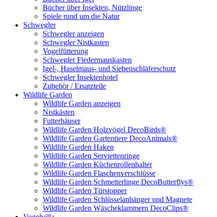
Bücher über Insekten, Nützlinge
Spiele rund um die Natur
Schwegler
Schwegler anzeigen
Schwegler Nistkasten
Vogelfütterung
Schwegler Fledermauskasten
Igel-, Haselmaus- und Siebenschläferschutz
Schwegler Insektenhotel
Zubehör / Ersatzteile
Wildlife Garden
Wildlife Garden anzeigen
Nistkästen
Futterhäuser
Wildlife Garden Holzvögel DecoBirds®
Wildlife Garden Gartentiere DecoAnimals®
Wildlife Garden Haken
Wildlife Garden Serviettenringe
Wildlife Garden Küchenrollenhalter
Wildlife Garden Flaschenverschlüsse
Wildlife Garden Schmetterlinge DecoButterflys®
Wildlife Garden Türstopper
Wildlife Garden Schlüsselanhänger und Magnete
Wildlife Garden Wäscheklammern DecoClips®
Vogelvilla