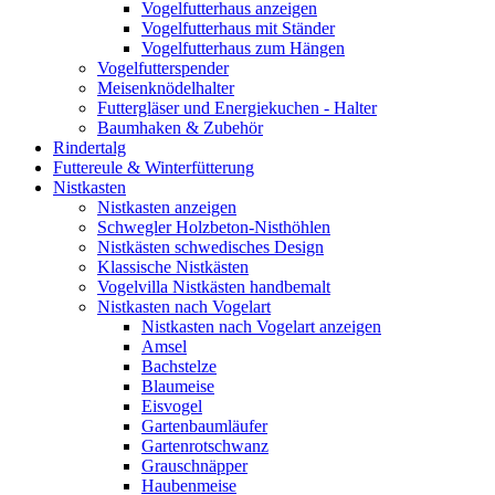
Vogelfutterhaus anzeigen
Vogelfutterhaus mit Ständer
Vogelfutterhaus zum Hängen
Vogelfutterspender
Meisenknödelhalter
Futtergläser und Energiekuchen - Halter
Baumhaken & Zubehör
Rindertalg
Futtereule & Winterfütterung
Nistkasten
Nistkasten anzeigen
Schwegler Holzbeton-Nisthöhlen
Nistkästen schwedisches Design
Klassische Nistkästen
Vogelvilla Nistkästen handbemalt
Nistkasten nach Vogelart
Nistkasten nach Vogelart anzeigen
Amsel
Bachstelze
Blaumeise
Eisvogel
Gartenbaumläufer
Gartenrotschwanz
Grauschnäpper
Haubenmeise