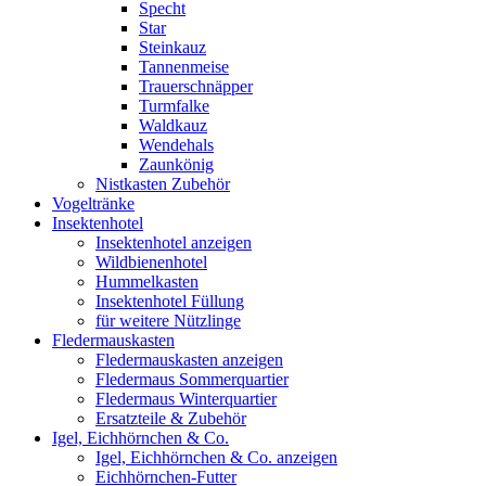
Specht
Star
Steinkauz
Tannenmeise
Trauerschnäpper
Turmfalke
Waldkauz
Wendehals
Zaunkönig
Nistkasten Zubehör
Vogeltränke
Insektenhotel
Insektenhotel anzeigen
Wildbienenhotel
Hummelkasten
Insektenhotel Füllung
für weitere Nützlinge
Fledermauskasten
Fledermauskasten anzeigen
Fledermaus Sommerquartier
Fledermaus Winterquartier
Ersatzteile & Zubehör
Igel, Eichhörnchen & Co.
Igel, Eichhörnchen & Co. anzeigen
Eichhörnchen-Futter