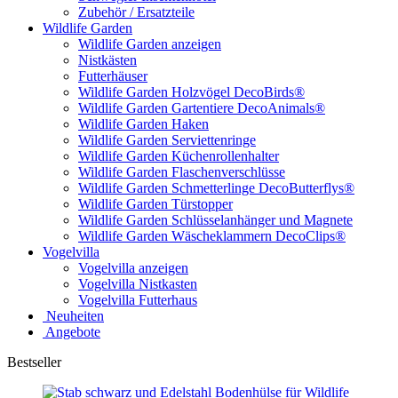
Zubehör / Ersatzteile
Wildlife Garden
Wildlife Garden anzeigen
Nistkästen
Futterhäuser
Wildlife Garden Holzvögel DecoBirds®
Wildlife Garden Gartentiere DecoAnimals®
Wildlife Garden Haken
Wildlife Garden Serviettenringe
Wildlife Garden Küchenrollenhalter
Wildlife Garden Flaschenverschlüsse
Wildlife Garden Schmetterlinge DecoButterflys®
Wildlife Garden Türstopper
Wildlife Garden Schlüsselanhänger und Magnete
Wildlife Garden Wäscheklammern DecoClips®
Vogelvilla
Vogelvilla anzeigen
Vogelvilla Nistkasten
Vogelvilla Futterhaus
Neuheiten
Angebote
Bestseller