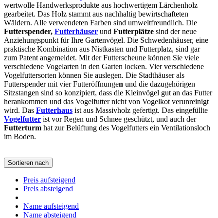
wertwolle Handwerksprodukte aus hochwertigem Lärchenholz
gearbeitet. Das Holz stammt aus nachhaltig bewirtschafteten
Wäldern. Alle verwendeten Farben sind umweltfreundlich. Die
Futterspender,
Futterhäuser
und
Futterplätze
sind der neue
Anziehungspunkt für Ihre Gartenvögel. Die Schwedenhäuser, eine
praktische Kombination aus Nistkasten und Futterplatz, sind gar
zum Patent angemeldet. Mit der Futterscheune können Sie viele
verschiedene Vogelarten in den Garten locken. Vier verschiedene
Vogelfuttersorten können Sie auslegen. Die Stadthäuser als
Futterspender mit vier Futteröffnunge
n
und die dazugehörigen
Sitzstangen sind so konzipiert, dass die Kleinvögel gut an das Futter
herankommen und das Vogelfutter nicht von Vogelkot verunreinigt
wird. Das
Futterhaus
ist aus Massivholz gefertigt. Das eingefüllte
Vogelfutter
ist vor Regen und Schnee geschützt, und auch der
Futterturm
hat zur Belüftung des Vogelfutters ein Ventilationsloch
im Boden.
Sortieren nach
Preis aufsteigend
Preis absteigend
Name aufsteigend
Name absteigend