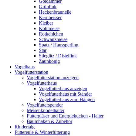
Goldammer
Grünfink
Heckenbraunelle
Kernbeisser
Kleiber
Kohlmeise
Rotkehlchen
Schwanzmeise
Spatz / Haussperling
Star
Stieglitz / Distelfink
Zaunkönig
Vogelhaus
Vogelfutterstation
Vogelfutterstation anzeigen
Vogelfutterhaus
Vogelfutterhaus anzeigen
Vogelfutterhaus mit Ständer
Vogelfutterhaus zum Hängen
Vogelfutterspender
Meisenknödelhalter
Futtergläser und Energiekuchen - Halter
Baumhaken & Zubehör
Rindertalg
Futtereule & Winterfütterung