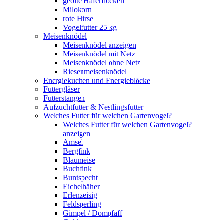
geölte Haferflocken
Milokorn
rote Hirse
Vogelfutter 25 kg
Meisenknödel
Meisenknödel anzeigen
Meisenknödel mit Netz
Meisenknödel ohne Netz
Riesenmeisenknödel
Energiekuchen und Energieblöcke
Futtergläser
Futterstangen
Aufzuchtfutter & Nestlingsfutter
Welches Futter für welchen Gartenvogel?
Welches Futter für welchen Gartenvogel?
anzeigen
Amsel
Bergfink
Blaumeise
Buchfink
Buntspecht
Eichelhäher
Erlenzeisig
Feldsperling
Gimpel / Dompfaff