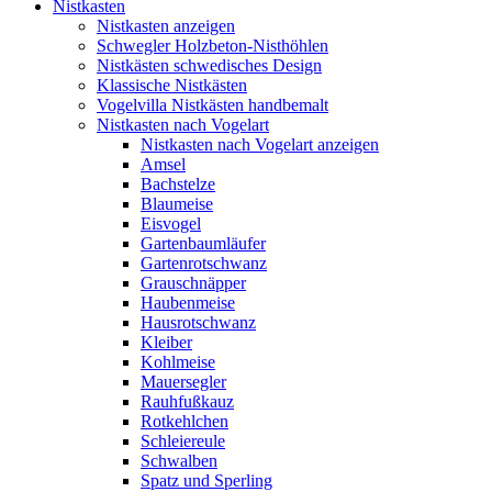
Nistkasten
Nistkasten anzeigen
Schwegler Holzbeton-Nisthöhlen
Nistkästen schwedisches Design
Klassische Nistkästen
Vogelvilla Nistkästen handbemalt
Nistkasten nach Vogelart
Nistkasten nach Vogelart anzeigen
Amsel
Bachstelze
Blaumeise
Eisvogel
Gartenbaumläufer
Gartenrotschwanz
Grauschnäpper
Haubenmeise
Hausrotschwanz
Kleiber
Kohlmeise
Mauersegler
Rauhfußkauz
Rotkehlchen
Schleiereule
Schwalben
Spatz und Sperling