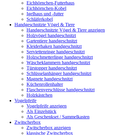
Eichhörnchen-Futterhaus
Eichhörnchen-Kobel
Igelhaus und -futter
Schläferkobel
Handgeschnitzte Vögel & Tiere
Handgeschnitzte Vögel & Tiere anzeigen
Holzvögel handgeschnitzt
Gartentiere handgeschnitzt
Kleiderhaken handgeschnitzt
Serviettenringe handgeschnitzt
Holzschmetterlinge handgeschnitzt
Wäscheklammern handgeschnitzt
Türstopper handgeschnitzt
Schlüsselanhänger handgeschnitzt
Magnete handgeschnitzt
Küchenrollenhalter
Flaschenverschlüsse handgeschnitzt
Holzkästchen
Vogelpfeife
Vogelpfeife anzeigen
Als Einzelstück
Als Geschenkset / Sammelkasten
Zwitscherbox
Zwitscherbox anzeigen
klassische Zwitscherbox