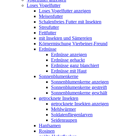
Loses Vogelfutter
Loses Vogelfutter anzeigen
Meisenfutter
Schalenfreies Futter mit Insekten
Streufutter
Fettfutter
mit Insekten und Sämereien
Körnermischung Vierbeiner-Freund
Erdnüsse
Erdnüsse anzeigen
Erdnüsse gehackt
Erdnüsse ganz blanchiert
Erdnüsse mit Haut
Sonnenblumenkerne
Sonnenblumenkerne anzeigen
Sonnenblumenkerne gestreift
Sonnenblumenkerne geschält
getrocknete Insekten
getrocknete Insekten anzeigen
Mehlwürmer
Soldatenfliegenlarven
Seidenraupen
Hanfsamen
Rosinen