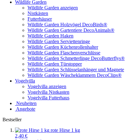
Wildlife Garden
Wildlife Garden anzeigen
Nistkästen
Futterhäuser
Wildlife Garden Holzvögel DecoBirds®
Wildlife Garden Gartentiere DecoAnimals®
Wildlife Garden Haken
Wildlife Garden Serviettenringe
Wildlife Garden Küchenrollenhalter
Wildlife Garden Flaschenverschlüsse
Wildlife Garden Schmetterlinge DecoButterflys®
Wildlife Garden Türstopper
Wildlife Garden Schlüsselanhänger und Magnete
Wildlife Garden Wäscheklammern DecoClips®
Vogelvilla
Vogelvilla anzeigen
Vogelvilla Nistkasten
Vogelvilla Futterhaus
Neuheiten
Angebote
Bestseller
rote Hirse 1 kg
2,40 €