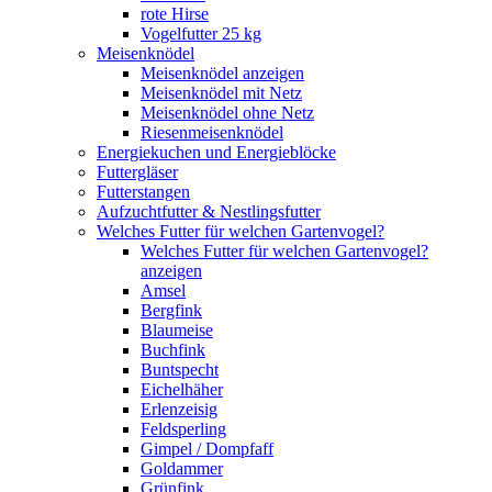
rote Hirse
Vogelfutter 25 kg
Meisenknödel
Meisenknödel anzeigen
Meisenknödel mit Netz
Meisenknödel ohne Netz
Riesenmeisenknödel
Energiekuchen und Energieblöcke
Futtergläser
Futterstangen
Aufzuchtfutter & Nestlingsfutter
Welches Futter für welchen Gartenvogel?
Welches Futter für welchen Gartenvogel?
anzeigen
Amsel
Bergfink
Blaumeise
Buchfink
Buntspecht
Eichelhäher
Erlenzeisig
Feldsperling
Gimpel / Dompfaff
Goldammer
Grünfink