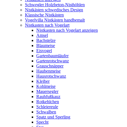
Schwegler Holzbeton-Nisthöhlen
Nistkästen schwedisches Design
Klassische Nistkästen
Vogelvilla Nistkästen handbemalt
Nistkasten nach Vogelart
Nistkasten nach Vogelart anzeigen
Amsel
Bachstelze
Blaumeise
Eisvogel
Gartenbaumläufer
Gartenrotschwanz
Grauschnäpper
Haubenmeise
Hausrotschwanz
Kleiber
Kohlmeise
Mauersegler
Rauhfußkauz
Rotkehlchen
Schleiereule
Schwalben
Spatz und Sperling
Specht