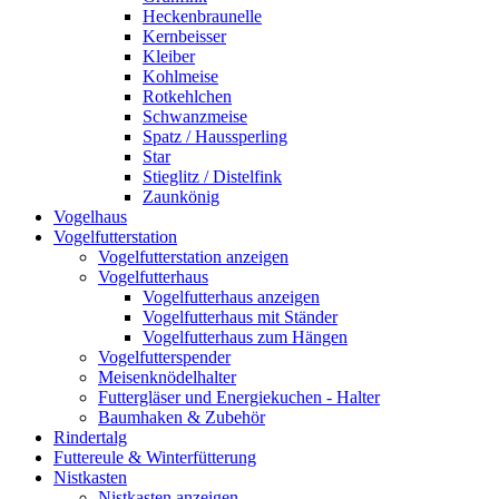
Heckenbraunelle
Kernbeisser
Kleiber
Kohlmeise
Rotkehlchen
Schwanzmeise
Spatz / Haussperling
Star
Stieglitz / Distelfink
Zaunkönig
Vogelhaus
Vogelfutterstation
Vogelfutterstation anzeigen
Vogelfutterhaus
Vogelfutterhaus anzeigen
Vogelfutterhaus mit Ständer
Vogelfutterhaus zum Hängen
Vogelfutterspender
Meisenknödelhalter
Futtergläser und Energiekuchen - Halter
Baumhaken & Zubehör
Rindertalg
Futtereule & Winterfütterung
Nistkasten
Nistkasten anzeigen