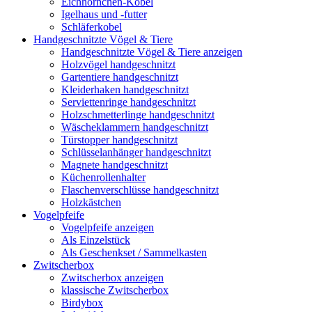
Eichhörnchen-Kobel
Igelhaus und -futter
Schläferkobel
Handgeschnitzte Vögel & Tiere
Handgeschnitzte Vögel & Tiere anzeigen
Holzvögel handgeschnitzt
Gartentiere handgeschnitzt
Kleiderhaken handgeschnitzt
Serviettenringe handgeschnitzt
Holzschmetterlinge handgeschnitzt
Wäscheklammern handgeschnitzt
Türstopper handgeschnitzt
Schlüsselanhänger handgeschnitzt
Magnete handgeschnitzt
Küchenrollenhalter
Flaschenverschlüsse handgeschnitzt
Holzkästchen
Vogelpfeife
Vogelpfeife anzeigen
Als Einzelstück
Als Geschenkset / Sammelkasten
Zwitscherbox
Zwitscherbox anzeigen
klassische Zwitscherbox
Birdybox