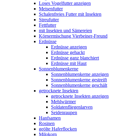
Loses Vogelfutter anzeigen
Meisenfutter
Schalenfreies Futter mit Insekten
Streufutter
Fettfutter
mit Insekten und Sämereien
Körnermischung Vierbeiner-Freund
Erdnüsse
Erdnüsse anzeigen
Erdnüsse gehackt
Erdnüsse ganz blanchiert
Erdnüsse mit Haut
Sonnenblumenkerne
Sonnenblumenkerne anzeigen
Sonnenblumenkerne gestreift
Sonnenblumenkerne geschält
getrocknete Insekten
getrocknete Insekten anzeigen
Mehlwürmer
Soldatenfliegenlarven
Seidenraupen
Hanfsamen
Rosinen
geölte Haferflocken
Milokorn