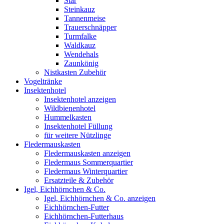
Star
Steinkauz
Tannenmeise
Trauerschnäpper
Turmfalke
Waldkauz
Wendehals
Zaunkönig
Nistkasten Zubehör
Vogeltränke
Insektenhotel
Insektenhotel anzeigen
Wildbienenhotel
Hummelkasten
Insektenhotel Füllung
für weitere Nützlinge
Fledermauskasten
Fledermauskasten anzeigen
Fledermaus Sommerquartier
Fledermaus Winterquartier
Ersatzteile & Zubehör
Igel, Eichhörnchen & Co.
Igel, Eichhörnchen & Co. anzeigen
Eichhörnchen-Futter
Eichhörnchen-Futterhaus