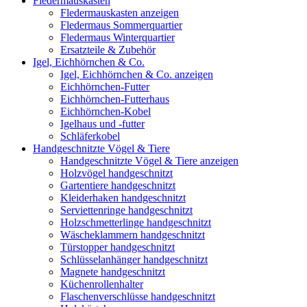
Fledermauskasten
Fledermauskasten anzeigen
Fledermaus Sommerquartier
Fledermaus Winterquartier
Ersatzteile & Zubehör
Igel, Eichhörnchen & Co.
Igel, Eichhörnchen & Co. anzeigen
Eichhörnchen-Futter
Eichhörnchen-Futterhaus
Eichhörnchen-Kobel
Igelhaus und -futter
Schläferkobel
Handgeschnitzte Vögel & Tiere
Handgeschnitzte Vögel & Tiere anzeigen
Holzvögel handgeschnitzt
Gartentiere handgeschnitzt
Kleiderhaken handgeschnitzt
Serviettenringe handgeschnitzt
Holzschmetterlinge handgeschnitzt
Wäscheklammern handgeschnitzt
Türstopper handgeschnitzt
Schlüsselanhänger handgeschnitzt
Magnete handgeschnitzt
Küchenrollenhalter
Flaschenverschlüsse handgeschnitzt