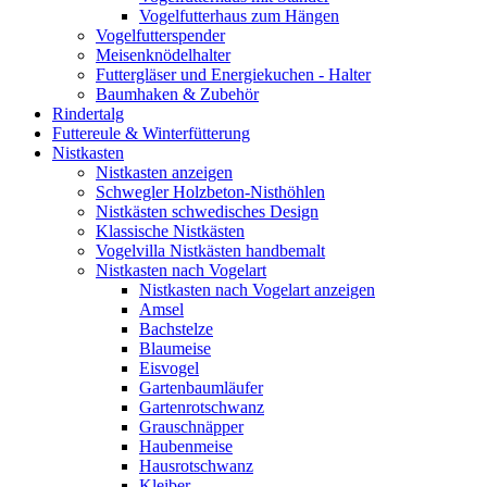
Vogelfutterhaus zum Hängen
Vogelfutterspender
Meisenknödelhalter
Futtergläser und Energiekuchen - Halter
Baumhaken & Zubehör
Rindertalg
Futtereule & Winterfütterung
Nistkasten
Nistkasten anzeigen
Schwegler Holzbeton-Nisthöhlen
Nistkästen schwedisches Design
Klassische Nistkästen
Vogelvilla Nistkästen handbemalt
Nistkasten nach Vogelart
Nistkasten nach Vogelart anzeigen
Amsel
Bachstelze
Blaumeise
Eisvogel
Gartenbaumläufer
Gartenrotschwanz
Grauschnäpper
Haubenmeise
Hausrotschwanz
Kleiber