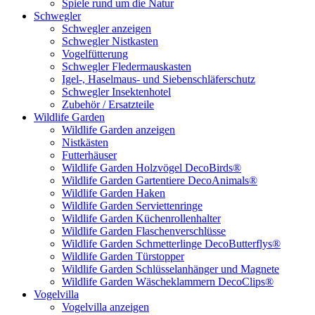
Spiele rund um die Natur
Schwegler
Schwegler anzeigen
Schwegler Nistkasten
Vogelfütterung
Schwegler Fledermauskasten
Igel-, Haselmaus- und Siebenschläferschutz
Schwegler Insektenhotel
Zubehör / Ersatzteile
Wildlife Garden
Wildlife Garden anzeigen
Nistkästen
Futterhäuser
Wildlife Garden Holzvögel DecoBirds®
Wildlife Garden Gartentiere DecoAnimals®
Wildlife Garden Haken
Wildlife Garden Serviettenringe
Wildlife Garden Küchenrollenhalter
Wildlife Garden Flaschenverschlüsse
Wildlife Garden Schmetterlinge DecoButterflys®
Wildlife Garden Türstopper
Wildlife Garden Schlüsselanhänger und Magnete
Wildlife Garden Wäscheklammern DecoClips®
Vogelvilla
Vogelvilla anzeigen