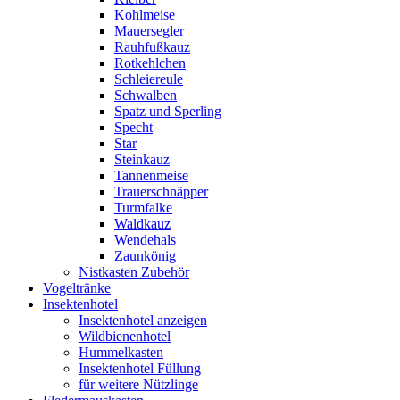
Kohlmeise
Mauersegler
Rauhfußkauz
Rotkehlchen
Schleiereule
Schwalben
Spatz und Sperling
Specht
Star
Steinkauz
Tannenmeise
Trauerschnäpper
Turmfalke
Waldkauz
Wendehals
Zaunkönig
Nistkasten Zubehör
Vogeltränke
Insektenhotel
Insektenhotel anzeigen
Wildbienenhotel
Hummelkasten
Insektenhotel Füllung
für weitere Nützlinge