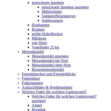
getrocknete Insekten
getrocknete Insekten anzeigen
Mehlwürmer
Soldatenfliegenlarven
Seidenraupen
Hanfsamen
Rosinen
geölte Haferflocken
Milokorn
rote Hirse
Vogelfutter 25 kg
Meisenknödel
Meisenknödel anzeigen
Meisenknödel mit Netz
Meisenknödel ohne Netz
Riesenmeisenknödel
Energiekuchen und Energieblöcke
Futtergläser
Futterstangen
Aufzuchtfutter & Nestlingsfutter
Welches Futter für welchen Gartenvogel?
Welches Futter für welchen Gartenvogel?
anzeigen
Amsel
Bergfink