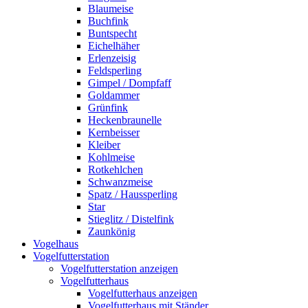
Blaumeise
Buchfink
Buntspecht
Eichelhäher
Erlenzeisig
Feldsperling
Gimpel / Dompfaff
Goldammer
Grünfink
Heckenbraunelle
Kernbeisser
Kleiber
Kohlmeise
Rotkehlchen
Schwanzmeise
Spatz / Haussperling
Star
Stieglitz / Distelfink
Zaunkönig
Vogelhaus
Vogelfutterstation
Vogelfutterstation anzeigen
Vogelfutterhaus
Vogelfutterhaus anzeigen
Vogelfutterhaus mit Ständer