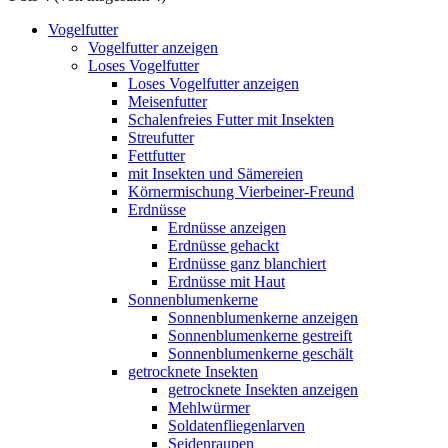
Vogelfutter
Vogelfutter anzeigen
Loses Vogelfutter
Loses Vogelfutter anzeigen
Meisenfutter
Schalenfreies Futter mit Insekten
Streufutter
Fettfutter
mit Insekten und Sämereien
Körnermischung Vierbeiner-Freund
Erdnüsse
Erdnüsse anzeigen
Erdnüsse gehackt
Erdnüsse ganz blanchiert
Erdnüsse mit Haut
Sonnenblumenkerne
Sonnenblumenkerne anzeigen
Sonnenblumenkerne gestreift
Sonnenblumenkerne geschält
getrocknete Insekten
getrocknete Insekten anzeigen
Mehlwürmer
Soldatenfliegenlarven
Seidenraupen