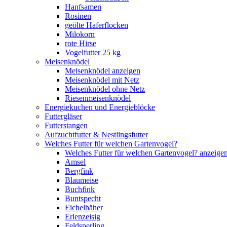
Hanfsamen
Rosinen
geölte Haferflocken
Milokorn
rote Hirse
Vogelfutter 25 kg
Meisenknödel
Meisenknödel anzeigen
Meisenknödel mit Netz
Meisenknödel ohne Netz
Riesenmeisenknödel
Energiekuchen und Energieblöcke
Futtergläser
Futterstangen
Aufzuchtfutter & Nestlingsfutter
Welches Futter für welchen Gartenvogel?
Welches Futter für welchen Gartenvogel? anzeige
Amsel
Bergfink
Blaumeise
Buchfink
Buntspecht
Eichelhäher
Erlenzeisig
Feldsperling