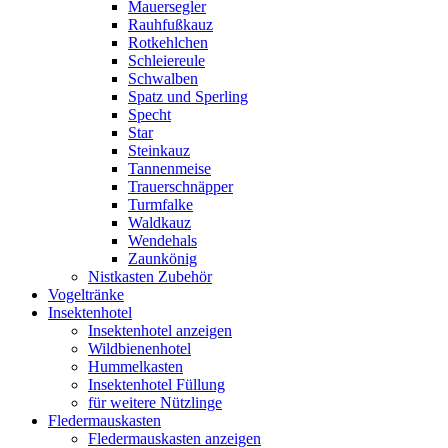
Mauersegler
Rauhfußkauz
Rotkehlchen
Schleiereule
Schwalben
Spatz und Sperling
Specht
Star
Steinkauz
Tannenmeise
Trauerschnäpper
Turmfalke
Waldkauz
Wendehals
Zaunkönig
Nistkasten Zubehör
Vogeltränke
Insektenhotel
Insektenhotel anzeigen
Wildbienenhotel
Hummelkasten
Insektenhotel Füllung
für weitere Nützlinge
Fledermauskasten
Fledermauskasten anzeigen