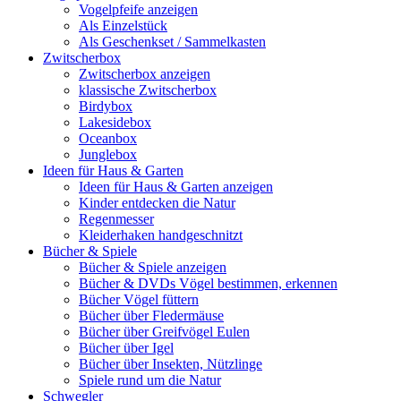
Vogelpfeife anzeigen
Als Einzelstück
Als Geschenkset / Sammelkasten
Zwitscherbox
Zwitscherbox anzeigen
klassische Zwitscherbox
Birdybox
Lakesidebox
Oceanbox
Junglebox
Ideen für Haus & Garten
Ideen für Haus & Garten anzeigen
Kinder entdecken die Natur
Regenmesser
Kleiderhaken handgeschnitzt
Bücher & Spiele
Bücher & Spiele anzeigen
Bücher & DVDs Vögel bestimmen, erkennen
Bücher Vögel füttern
Bücher über Fledermäuse
Bücher über Greifvögel Eulen
Bücher über Igel
Bücher über Insekten, Nützlinge
Spiele rund um die Natur
Schwegler