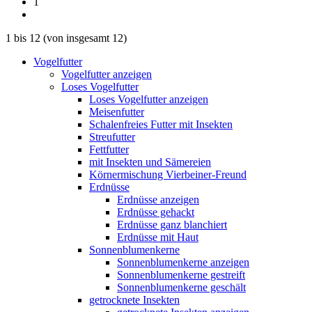
1
1
bis
12
(von insgesamt
12
)
Vogelfutter
Vogelfutter anzeigen
Loses Vogelfutter
Loses Vogelfutter anzeigen
Meisenfutter
Schalenfreies Futter mit Insekten
Streufutter
Fettfutter
mit Insekten und Sämereien
Körnermischung Vierbeiner-Freund
Erdnüsse
Erdnüsse anzeigen
Erdnüsse gehackt
Erdnüsse ganz blanchiert
Erdnüsse mit Haut
Sonnenblumenkerne
Sonnenblumenkerne anzeigen
Sonnenblumenkerne gestreift
Sonnenblumenkerne geschält
getrocknete Insekten