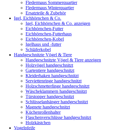
Fledermaus Sommerquartier
Fledermaus Winterquartier
Ersatzteile & Zubehör
Igel, Eichhörnchen & Co.
Igel, Eichhörnchen & Co. anzeigen
Eichhörnchen-Futter
Eichhörnchen-Futterhaus
Eichhörnchen-Kobel
Igelhaus und -futter
Schläferkobel
Handgeschnitzte Vögel & Tiere
Handgeschnitzte Vögel & Tiere anzeigen
Holzvögel handgeschnitzt
Gartentiere handgeschnitzt
Kleiderhaken handgeschnitzt
Serviettenringe handgeschnitzt
Holzschmetterlinge handgeschnitzt
Wäscheklammern handgeschnitzt
Türstopper handgeschnitzt
Schlüsselanhänger handgeschnitzt
Magnete handgeschnitzt
Küchenrollenhalter
Flaschenverschlüsse handgeschnitzt
Holzkästchen
Vogelpfeife