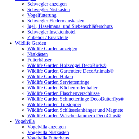
Schwegler anzeigen
Schwegler Nistkasten
Vogelfütterung
Schwegler Fledermauskasten
Igel-, Haselmaus- und Siebenschläferschutz
Schwegler Insektenhotel
Zubehör / Ersatzteile
Wildlife Garden
Wildlife Garden anzeigen
Nistkästen
Futterhäuser
Wildlife Garden Holzvögel DecoBirds®
Wildlife Garden Gartentiere DecoAnimals®
Wildlife Garden Haken
Wildlife Garden Serviettenringe
Wildlife Garden Küchenrollenhalter
Wildlife Garden Flaschenverschlüsse
Wildlife Garden Schmetterlinge DecoButterflys®
Wildlife Garden Türstopper
Wildlife Garden Schlüsselanhänger und Magnete
Wildlife Garden Wäscheklammern DecoClips®
Vogelvilla
Vogelvilla anzeigen
Vogelvilla Nistkasten
Vogelvilla Futterhaus