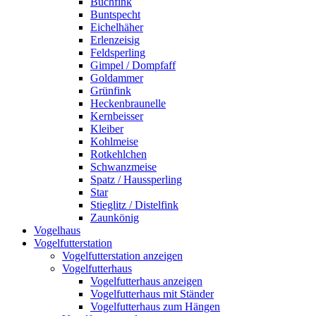
Buchfink
Buntspecht
Eichelhäher
Erlenzeisig
Feldsperling
Gimpel / Dompfaff
Goldammer
Grünfink
Heckenbraunelle
Kernbeisser
Kleiber
Kohlmeise
Rotkehlchen
Schwanzmeise
Spatz / Haussperling
Star
Stieglitz / Distelfink
Zaunkönig
Vogelhaus
Vogelfutterstation
Vogelfutterstation anzeigen
Vogelfutterhaus
Vogelfutterhaus anzeigen
Vogelfutterhaus mit Ständer
Vogelfutterhaus zum Hängen