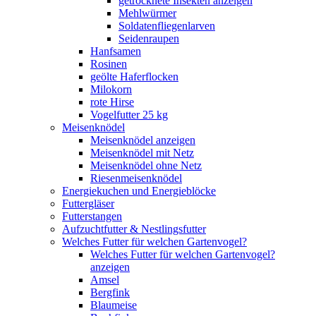
getrocknete Insekten anzeigen
Mehlwürmer
Soldatenfliegenlarven
Seidenraupen
Hanfsamen
Rosinen
geölte Haferflocken
Milokorn
rote Hirse
Vogelfutter 25 kg
Meisenknödel
Meisenknödel anzeigen
Meisenknödel mit Netz
Meisenknödel ohne Netz
Riesenmeisenknödel
Energiekuchen und Energieblöcke
Futtergläser
Futterstangen
Aufzuchtfutter & Nestlingsfutter
Welches Futter für welchen Gartenvogel?
Welches Futter für welchen Gartenvogel?
anzeigen
Amsel
Bergfink
Blaumeise