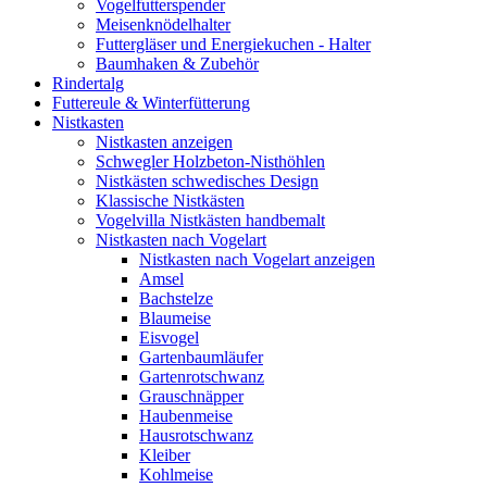
Vogelfutterspender
Meisenknödelhalter
Futtergläser und Energiekuchen - Halter
Baumhaken & Zubehör
Rindertalg
Futtereule & Winterfütterung
Nistkasten
Nistkasten anzeigen
Schwegler Holzbeton-Nisthöhlen
Nistkästen schwedisches Design
Klassische Nistkästen
Vogelvilla Nistkästen handbemalt
Nistkasten nach Vogelart
Nistkasten nach Vogelart anzeigen
Amsel
Bachstelze
Blaumeise
Eisvogel
Gartenbaumläufer
Gartenrotschwanz
Grauschnäpper
Haubenmeise
Hausrotschwanz
Kleiber
Kohlmeise