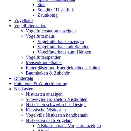
Star
Stieglitz / Distelfink
Zaunkönig
Vogelhaus
Vogelfutterstation
Vogelfutterstation anzeigen
Vogelfutterhaus
Vogelfutterhaus anzeigen
Vogelfutterhaus mit Ständer
Vogelfutterhaus zum Hängen
Vogelfutterspender
Meisenknödelhalter
Futtergläser und Energiekuchen - Halter
Baumhaken & Zubehör
Rindertalg
Futtereule & Winterfütterung
Nistkasten
Nistkasten anzeigen
Schwegler Holzbeton-Nisthöhlen
Nistkästen schwedisches Design
Klassische Nistkästen
Vogelvilla Nistkästen handbemalt
Nistkasten nach Vogelart
Nistkasten nach Vogelart anzeigen
Amsel