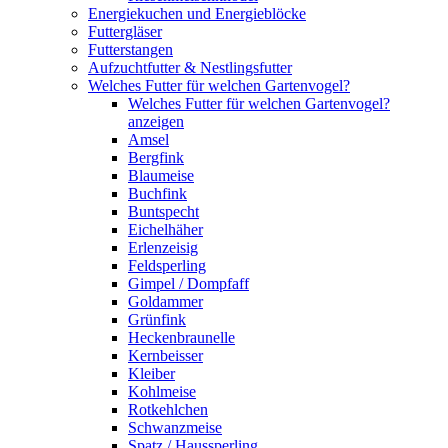
Energiekuchen und Energieblöcke
Futtergläser
Futterstangen
Aufzuchtfutter & Nestlingsfutter
Welches Futter für welchen Gartenvogel?
Welches Futter für welchen Gartenvogel?
anzeigen
Amsel
Bergfink
Blaumeise
Buchfink
Buntspecht
Eichelhäher
Erlenzeisig
Feldsperling
Gimpel / Dompfaff
Goldammer
Grünfink
Heckenbraunelle
Kernbeisser
Kleiber
Kohlmeise
Rotkehlchen
Schwanzmeise
Spatz / Haussperling