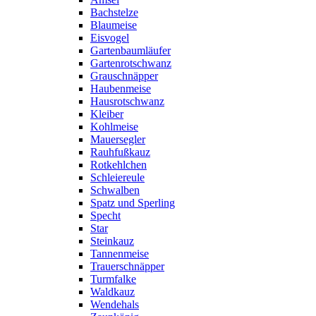
Bachstelze
Blaumeise
Eisvogel
Gartenbaumläufer
Gartenrotschwanz
Grauschnäpper
Haubenmeise
Hausrotschwanz
Kleiber
Kohlmeise
Mauersegler
Rauhfußkauz
Rotkehlchen
Schleiereule
Schwalben
Spatz und Sperling
Specht
Star
Steinkauz
Tannenmeise
Trauerschnäpper
Turmfalke
Waldkauz
Wendehals