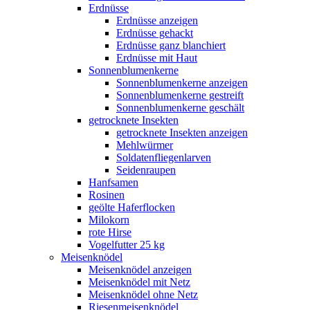
Erdnüsse
Erdnüsse anzeigen
Erdnüsse gehackt
Erdnüsse ganz blanchiert
Erdnüsse mit Haut
Sonnenblumenkerne
Sonnenblumenkerne anzeigen
Sonnenblumenkerne gestreift
Sonnenblumenkerne geschält
getrocknete Insekten
getrocknete Insekten anzeigen
Mehlwürmer
Soldatenfliegenlarven
Seidenraupen
Hanfsamen
Rosinen
geölte Haferflocken
Milokorn
rote Hirse
Vogelfutter 25 kg
Meisenknödel
Meisenknödel anzeigen
Meisenknödel mit Netz
Meisenknödel ohne Netz
Riesenmeisenknödel