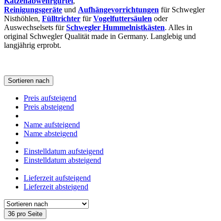
Katzenabwehrgürtel
,
Reinigungsgeräte
und
Aufhängevorrichtungen
für Schwegler
Nisthöhlen,
Fülltrichter
für
Vogelfuttersäulen
oder
Auswechselsets für
Schwegler Hummelnistkästen
. Alles in
original Schwegler Qualität made in Germany. Langlebig und
langjährig erprobt.
Sortieren nach
Preis aufsteigend
Preis absteigend
Name aufsteigend
Name absteigend
Einstelldatum aufsteigend
Einstelldatum absteigend
Lieferzeit aufsteigend
Lieferzeit absteigend
36 pro Seite