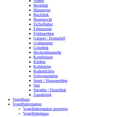
Amsel
Bergfink
Blaumeise
Buchfink
Buntspecht
Eichelhäher
Erlenzeisig
Feldsperling
Gimpel / Dompfaff
Goldammer
Grünfink
Heckenbraunelle
Kernbeisser
Kleiber
Kohlmeise
Rotkehlchen
Schwanzmeise
Spatz / Haussperling
Star
Stieglitz / Distelfink
Zaunkönig
Vogelhaus
Vogelfutterstation
Vogelfutterstation anzeigen
Vogelfutterhaus