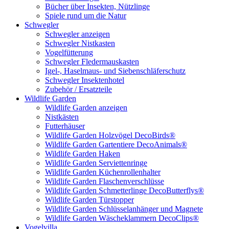
Bücher über Insekten, Nützlinge
Spiele rund um die Natur
Schwegler
Schwegler anzeigen
Schwegler Nistkasten
Vogelfütterung
Schwegler Fledermauskasten
Igel-, Haselmaus- und Siebenschläferschutz
Schwegler Insektenhotel
Zubehör / Ersatzteile
Wildlife Garden
Wildlife Garden anzeigen
Nistkästen
Futterhäuser
Wildlife Garden Holzvögel DecoBirds®
Wildlife Garden Gartentiere DecoAnimals®
Wildlife Garden Haken
Wildlife Garden Serviettenringe
Wildlife Garden Küchenrollenhalter
Wildlife Garden Flaschenverschlüsse
Wildlife Garden Schmetterlinge DecoButterflys®
Wildlife Garden Türstopper
Wildlife Garden Schlüsselanhänger und Magnete
Wildlife Garden Wäscheklammern DecoClips®
Vogelvilla