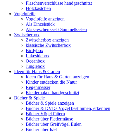
Flaschenverschlüsse handgeschnitzt
Holzkästchen
Vogelpfeife
Vogelpfeife anzeigen
Als Einzelstück
Als Geschenkset / Sammelkasten
Zwitscherbox
Zwitscherbox anzeigen
klassische Zwitscherbox
Birdybox
Lakesidebox
Oceanbox
Junglebox
Ideen für Haus & Garten
Ideen für Haus & Garten anzeigen
Kinder entdecken die Natur
Regenmesser
Kleiderhaken handgeschnitzt
Bücher & Spiele
Bücher & Spiele anzeigen
Bücher & DVDs Vögel bestimmen, erkennen
Bücher Vögel füttern
Bücher über Fledermäuse
Bücher über Greifvögel Eulen
Bücher über Igel