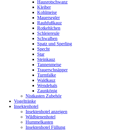
Hausrotschwanz
Kleiber
Kohlmeise
Mauersegler
Rauhfußkauz
Rotkehlchen
Schleiereule
Schwalben
Spatz und Sperling
Specht
Star
Steinkauz
Tannenmeise
Trauerschnäpper
Turmfalke
Waldkauz
Wendehals
Zaunkönig
Nistkasten Zubehör
Vogeltränke
Insektenhotel
Insektenhotel anzeigen
Wildbienenhotel
Hummelkasten
Insektenhotel Füllung