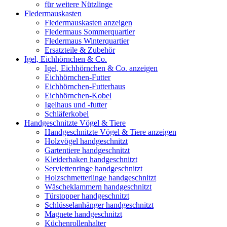
für weitere Nützlinge
Fledermauskasten
Fledermauskasten anzeigen
Fledermaus Sommerquartier
Fledermaus Winterquartier
Ersatzteile & Zubehör
Igel, Eichhörnchen & Co.
Igel, Eichhörnchen & Co. anzeigen
Eichhörnchen-Futter
Eichhörnchen-Futterhaus
Eichhörnchen-Kobel
Igelhaus und -futter
Schläferkobel
Handgeschnitzte Vögel & Tiere
Handgeschnitzte Vögel & Tiere anzeigen
Holzvögel handgeschnitzt
Gartentiere handgeschnitzt
Kleiderhaken handgeschnitzt
Serviettenringe handgeschnitzt
Holzschmetterlinge handgeschnitzt
Wäscheklammern handgeschnitzt
Türstopper handgeschnitzt
Schlüsselanhänger handgeschnitzt
Magnete handgeschnitzt
Küchenrollenhalter