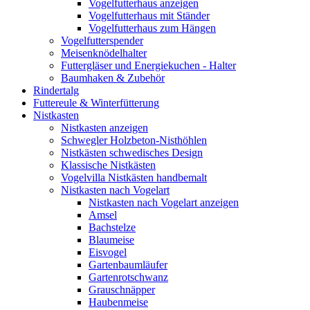
Vogelfutterhaus anzeigen
Vogelfutterhaus mit Ständer
Vogelfutterhaus zum Hängen
Vogelfutterspender
Meisenknödelhalter
Futtergläser und Energiekuchen - Halter
Baumhaken & Zubehör
Rindertalg
Futtereule & Winterfütterung
Nistkasten
Nistkasten anzeigen
Schwegler Holzbeton-Nisthöhlen
Nistkästen schwedisches Design
Klassische Nistkästen
Vogelvilla Nistkästen handbemalt
Nistkasten nach Vogelart
Nistkasten nach Vogelart anzeigen
Amsel
Bachstelze
Blaumeise
Eisvogel
Gartenbaumläufer
Gartenrotschwanz
Grauschnäpper
Haubenmeise