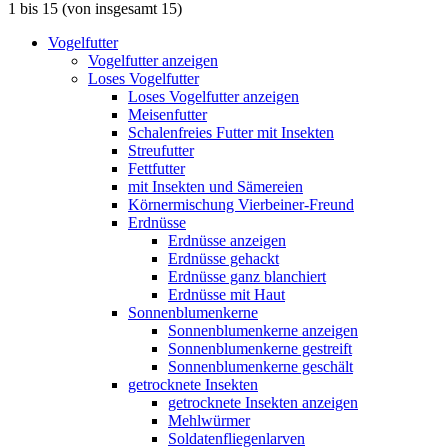
1
bis
15
(von insgesamt
15
)
Vogelfutter
Vogelfutter anzeigen
Loses Vogelfutter
Loses Vogelfutter anzeigen
Meisenfutter
Schalenfreies Futter mit Insekten
Streufutter
Fettfutter
mit Insekten und Sämereien
Körnermischung Vierbeiner-Freund
Erdnüsse
Erdnüsse anzeigen
Erdnüsse gehackt
Erdnüsse ganz blanchiert
Erdnüsse mit Haut
Sonnenblumenkerne
Sonnenblumenkerne anzeigen
Sonnenblumenkerne gestreift
Sonnenblumenkerne geschält
getrocknete Insekten
getrocknete Insekten anzeigen
Mehlwürmer
Soldatenfliegenlarven