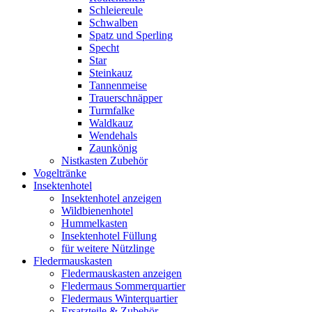
Schleiereule
Schwalben
Spatz und Sperling
Specht
Star
Steinkauz
Tannenmeise
Trauerschnäpper
Turmfalke
Waldkauz
Wendehals
Zaunkönig
Nistkasten Zubehör
Vogeltränke
Insektenhotel
Insektenhotel anzeigen
Wildbienenhotel
Hummelkasten
Insektenhotel Füllung
für weitere Nützlinge
Fledermauskasten
Fledermauskasten anzeigen
Fledermaus Sommerquartier
Fledermaus Winterquartier
Ersatzteile & Zubehör