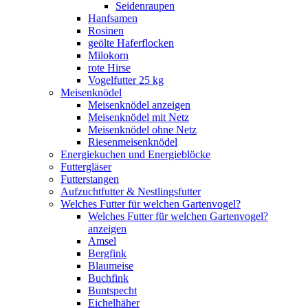
Seidenraupen
Hanfsamen
Rosinen
geölte Haferflocken
Milokorn
rote Hirse
Vogelfutter 25 kg
Meisenknödel
Meisenknödel anzeigen
Meisenknödel mit Netz
Meisenknödel ohne Netz
Riesenmeisenknödel
Energiekuchen und Energieblöcke
Futtergläser
Futterstangen
Aufzuchtfutter & Nestlingsfutter
Welches Futter für welchen Gartenvogel?
Welches Futter für welchen Gartenvogel?
anzeigen
Amsel
Bergfink
Blaumeise
Buchfink
Buntspecht
Eichelhäher