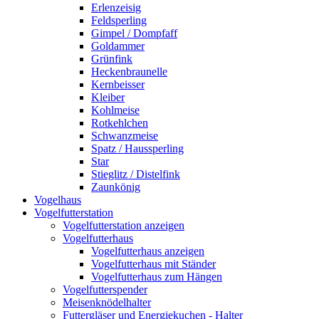
Erlenzeisig
Feldsperling
Gimpel / Dompfaff
Goldammer
Grünfink
Heckenbraunelle
Kernbeisser
Kleiber
Kohlmeise
Rotkehlchen
Schwanzmeise
Spatz / Haussperling
Star
Stieglitz / Distelfink
Zaunkönig
Vogelhaus
Vogelfutterstation
Vogelfutterstation anzeigen
Vogelfutterhaus
Vogelfutterhaus anzeigen
Vogelfutterhaus mit Ständer
Vogelfutterhaus zum Hängen
Vogelfutterspender
Meisenknödelhalter
Futtergläser und Energiekuchen - Halter