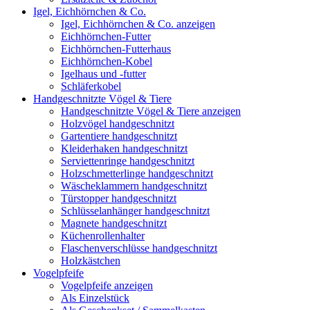
Igel, Eichhörnchen & Co.
Igel, Eichhörnchen & Co. anzeigen
Eichhörnchen-Futter
Eichhörnchen-Futterhaus
Eichhörnchen-Kobel
Igelhaus und -futter
Schläferkobel
Handgeschnitzte Vögel & Tiere
Handgeschnitzte Vögel & Tiere anzeigen
Holzvögel handgeschnitzt
Gartentiere handgeschnitzt
Kleiderhaken handgeschnitzt
Serviettenringe handgeschnitzt
Holzschmetterlinge handgeschnitzt
Wäscheklammern handgeschnitzt
Türstopper handgeschnitzt
Schlüsselanhänger handgeschnitzt
Magnete handgeschnitzt
Küchenrollenhalter
Flaschenverschlüsse handgeschnitzt
Holzkästchen
Vogelpfeife
Vogelpfeife anzeigen
Als Einzelstück