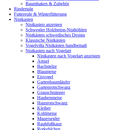
Baumhaken & Zubehör
Rindertalg
Futtereule & Winterfütterung
Nistkasten
Nistkasten anzeigen
Schwegler Holzbeton-Nisthöhlen
Nistkästen schwedisches Design
Klassische Nistkästen
Vogelvilla Nistkästen handbemalt
Nistkasten nach Vogelart
Nistkasten nach Vogelart anzeigen
Amsel
Bachstelze
Blaumeise
Eisvogel
Gartenbaumläufer
Gartenrotschwanz
Grauschnäpper
Haubenmeise
Hausrotschwanz
Kleiber
Kohlmeise
Mauersegler
Rauhfußkauz
Rotkehlchen