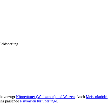
Feldsperling
g bevorzugt
Körnerfutter (Wildsamen) und Weizen
. Auch
Meisenknödel
gens passende
Nistkästen für Sperlinge
.