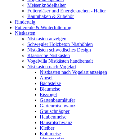
Meisenknödelhalter
Futtergläser und Energiekuchen - Halter
Baumhaken & Zubehör
Rindertalg
Futtereule & Winterfütterung
Nistkasten
Nistkasten anzeigen
Schwegler Holzbeton-Nisthöhlen
Nistkästen schwedisches Design
Klassische Nistkästen
Vogelvilla Nistkästen handbemalt
Nistkasten nach Vogelart
Nistkasten nach Vogelart anzeigen
Amsel
Bachstelze
Blaumeise
Eisvogel
Gartenbaumläufer
Gartenrotschwanz
Grauschnäpper
Haubenmeise
Hausrotschwanz
Kleiber
Kohlmeise