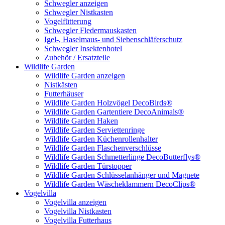
Schwegler anzeigen
Schwegler Nistkasten
Vogelfütterung
Schwegler Fledermauskasten
Igel-, Haselmaus- und Siebenschläferschutz
Schwegler Insektenhotel
Zubehör / Ersatzteile
Wildlife Garden
Wildlife Garden anzeigen
Nistkästen
Futterhäuser
Wildlife Garden Holzvögel DecoBirds®
Wildlife Garden Gartentiere DecoAnimals®
Wildlife Garden Haken
Wildlife Garden Serviettenringe
Wildlife Garden Küchenrollenhalter
Wildlife Garden Flaschenverschlüsse
Wildlife Garden Schmetterlinge DecoButterflys®
Wildlife Garden Türstopper
Wildlife Garden Schlüsselanhänger und Magnete
Wildlife Garden Wäscheklammern DecoClips®
Vogelvilla
Vogelvilla anzeigen
Vogelvilla Nistkasten
Vogelvilla Futterhaus