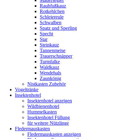
Mauersegler
Rauhfußkauz
Rotkehlchen
Schleiereule
Schwalben
Spatz und Sperling
Specht
Star
Steinkauz
Tannenmeise
Trauerschnäpper
Turmfalke
Waldkauz
Wendehals
Zaunkönig
Nistkasten Zubehör
Vogeltränke
Insektenhotel
Insektenhotel anzeigen
Wildbienenhotel
Hummelkasten
Insektenhotel Füllung
für weitere Nützlinge
Fledermauskasten
Fledermauskasten anzeigen