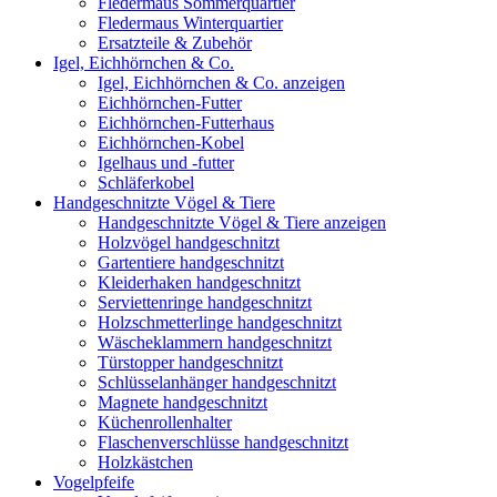
Fledermaus Sommerquartier
Fledermaus Winterquartier
Ersatzteile & Zubehör
Igel, Eichhörnchen & Co.
Igel, Eichhörnchen & Co. anzeigen
Eichhörnchen-Futter
Eichhörnchen-Futterhaus
Eichhörnchen-Kobel
Igelhaus und -futter
Schläferkobel
Handgeschnitzte Vögel & Tiere
Handgeschnitzte Vögel & Tiere anzeigen
Holzvögel handgeschnitzt
Gartentiere handgeschnitzt
Kleiderhaken handgeschnitzt
Serviettenringe handgeschnitzt
Holzschmetterlinge handgeschnitzt
Wäscheklammern handgeschnitzt
Türstopper handgeschnitzt
Schlüsselanhänger handgeschnitzt
Magnete handgeschnitzt
Küchenrollenhalter
Flaschenverschlüsse handgeschnitzt
Holzkästchen
Vogelpfeife