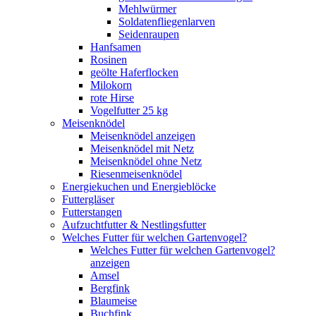
Mehlwürmer
Soldatenfliegenlarven
Seidenraupen
Hanfsamen
Rosinen
geölte Haferflocken
Milokorn
rote Hirse
Vogelfutter 25 kg
Meisenknödel
Meisenknödel anzeigen
Meisenknödel mit Netz
Meisenknödel ohne Netz
Riesenmeisenknödel
Energiekuchen und Energieblöcke
Futtergläser
Futterstangen
Aufzuchtfutter & Nestlingsfutter
Welches Futter für welchen Gartenvogel?
Welches Futter für welchen Gartenvogel?
anzeigen
Amsel
Bergfink
Blaumeise
Buchfink