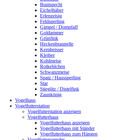
Buntspecht
Eichelhäher
Erlenzeisig
Feldsperling
Gimpel / Dompfaff
Goldammer
Grünfink
Heckenbraunelle
Kernbeisser
Kleiber
Kohlmeise
Rotkehlchen
Schwanzmeise
Spatz / Haussperling
Star
Stieglitz / Distelfink
Zaunkönig
Vogelhaus
Vogelfutterstation
Vogelfutterstation anzeigen
Vogelfutterhaus
Vogelfutterhaus anzeigen
Vogelfutterhaus mit Ständer
Vogelfutterhaus zum Hängen
Vogelfutterspender