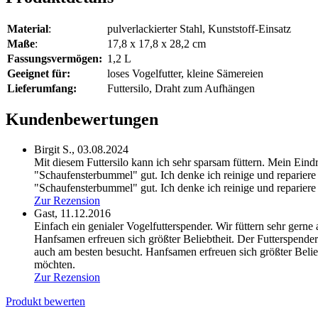
Material
:
pulverlackierter Stahl, Kunststoff-Einsatz
Maße
:
17,8 x 17,8 x 28,2 cm
Fassungsvermögen:
1,2 L
Geeignet für:
loses Vogelfutter, kleine Sämereien
Lieferumfang:
Futtersilo, Draht zum Aufhängen
Kundenbewertungen
Birgit S.,
03.08.2024
Mit diesem Futtersilo kann ich sehr sparsam füttern. Mein Eind
"Schaufensterbummel" gut. Ich denke ich reinige und reparier
"Schaufensterbummel" gut. Ich denke ich reinige und repariere
Zur Rezension
Gast,
11.12.2016
Einfach ein genialer Vogelfutterspender. Wir füttern sehr ger
Hanfsamen erfreuen sich größter Beliebtheit. Der Futterspender 
auch am besten besucht. Hanfsamen erfreuen sich größter Beliebt
möchten.
Zur Rezension
Produkt bewerten