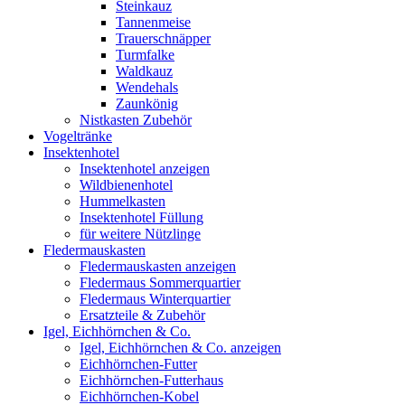
Steinkauz
Tannenmeise
Trauerschnäpper
Turmfalke
Waldkauz
Wendehals
Zaunkönig
Nistkasten Zubehör
Vogeltränke
Insektenhotel
Insektenhotel anzeigen
Wildbienenhotel
Hummelkasten
Insektenhotel Füllung
für weitere Nützlinge
Fledermauskasten
Fledermauskasten anzeigen
Fledermaus Sommerquartier
Fledermaus Winterquartier
Ersatzteile & Zubehör
Igel, Eichhörnchen & Co.
Igel, Eichhörnchen & Co. anzeigen
Eichhörnchen-Futter
Eichhörnchen-Futterhaus
Eichhörnchen-Kobel