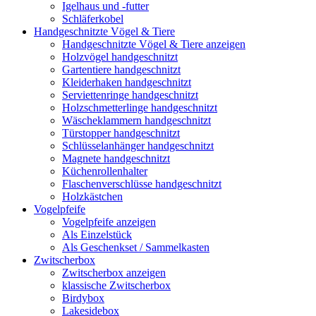
Igelhaus und -futter
Schläferkobel
Handgeschnitzte Vögel & Tiere
Handgeschnitzte Vögel & Tiere anzeigen
Holzvögel handgeschnitzt
Gartentiere handgeschnitzt
Kleiderhaken handgeschnitzt
Serviettenringe handgeschnitzt
Holzschmetterlinge handgeschnitzt
Wäscheklammern handgeschnitzt
Türstopper handgeschnitzt
Schlüsselanhänger handgeschnitzt
Magnete handgeschnitzt
Küchenrollenhalter
Flaschenverschlüsse handgeschnitzt
Holzkästchen
Vogelpfeife
Vogelpfeife anzeigen
Als Einzelstück
Als Geschenkset / Sammelkasten
Zwitscherbox
Zwitscherbox anzeigen
klassische Zwitscherbox
Birdybox
Lakesidebox