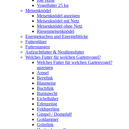
rote Hirse
Vogelfutter 25 kg
Meisenknödel
Meisenknödel anzeigen
Meisenknödel mit Netz
Meisenknödel ohne Netz
Riesenmeisenknödel
Energiekuchen und Energieblöcke
Futtergläser
Futterstangen
Aufzuchtfutter & Nestlingsfutter
Welches Futter für welchen Gartenvogel?
Welches Futter für welchen Gartenvogel?
anzeigen
Amsel
Bergfink
Blaumeise
Buchfink
Buntspecht
Eichelhäher
Erlenzeisig
Feldsperling
Gimpel / Dompfaff
Goldammer
Grünfink