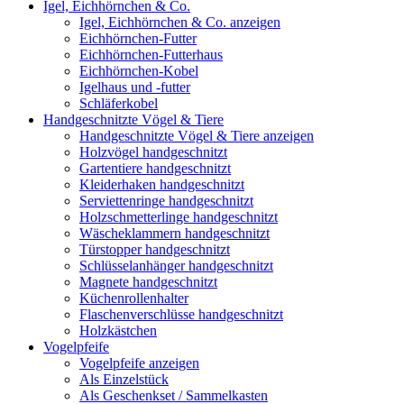
Igel, Eichhörnchen & Co.
Igel, Eichhörnchen & Co. anzeigen
Eichhörnchen-Futter
Eichhörnchen-Futterhaus
Eichhörnchen-Kobel
Igelhaus und -futter
Schläferkobel
Handgeschnitzte Vögel & Tiere
Handgeschnitzte Vögel & Tiere anzeigen
Holzvögel handgeschnitzt
Gartentiere handgeschnitzt
Kleiderhaken handgeschnitzt
Serviettenringe handgeschnitzt
Holzschmetterlinge handgeschnitzt
Wäscheklammern handgeschnitzt
Türstopper handgeschnitzt
Schlüsselanhänger handgeschnitzt
Magnete handgeschnitzt
Küchenrollenhalter
Flaschenverschlüsse handgeschnitzt
Holzkästchen
Vogelpfeife
Vogelpfeife anzeigen
Als Einzelstück
Als Geschenkset / Sammelkasten