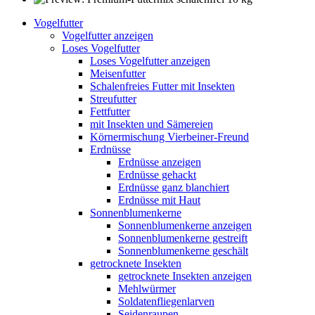
Vogelfutter
Vogelfutter anzeigen
Loses Vogelfutter
Loses Vogelfutter anzeigen
Meisenfutter
Schalenfreies Futter mit Insekten
Streufutter
Fettfutter
mit Insekten und Sämereien
Körnermischung Vierbeiner-Freund
Erdnüsse
Erdnüsse anzeigen
Erdnüsse gehackt
Erdnüsse ganz blanchiert
Erdnüsse mit Haut
Sonnenblumenkerne
Sonnenblumenkerne anzeigen
Sonnenblumenkerne gestreift
Sonnenblumenkerne geschält
getrocknete Insekten
getrocknete Insekten anzeigen
Mehlwürmer
Soldatenfliegenlarven
Seidenraupen