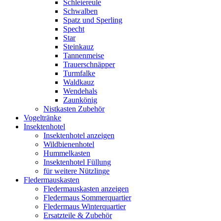
Schleiereule
Schwalben
Spatz und Sperling
Specht
Star
Steinkauz
Tannenmeise
Trauerschnäpper
Turmfalke
Waldkauz
Wendehals
Zaunkönig
Nistkasten Zubehör
Vogeltränke
Insektenhotel
Insektenhotel anzeigen
Wildbienenhotel
Hummelkasten
Insektenhotel Füllung
für weitere Nützlinge
Fledermauskasten
Fledermauskasten anzeigen
Fledermaus Sommerquartier
Fledermaus Winterquartier
Ersatzteile & Zubehör