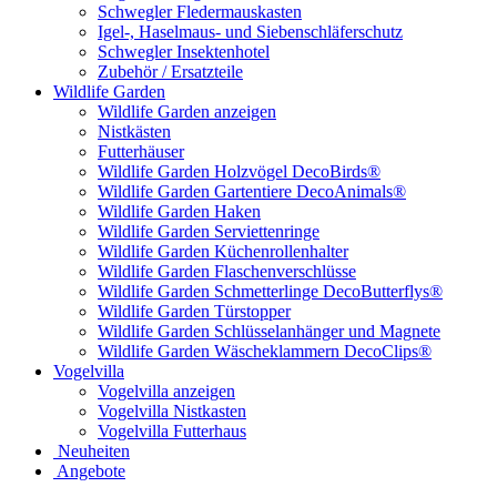
Schwegler Fledermauskasten
Igel-, Haselmaus- und Siebenschläferschutz
Schwegler Insektenhotel
Zubehör / Ersatzteile
Wildlife Garden
Wildlife Garden anzeigen
Nistkästen
Futterhäuser
Wildlife Garden Holzvögel DecoBirds®
Wildlife Garden Gartentiere DecoAnimals®
Wildlife Garden Haken
Wildlife Garden Serviettenringe
Wildlife Garden Küchenrollenhalter
Wildlife Garden Flaschenverschlüsse
Wildlife Garden Schmetterlinge DecoButterflys®
Wildlife Garden Türstopper
Wildlife Garden Schlüsselanhänger und Magnete
Wildlife Garden Wäscheklammern DecoClips®
Vogelvilla
Vogelvilla anzeigen
Vogelvilla Nistkasten
Vogelvilla Futterhaus
Neuheiten
Angebote