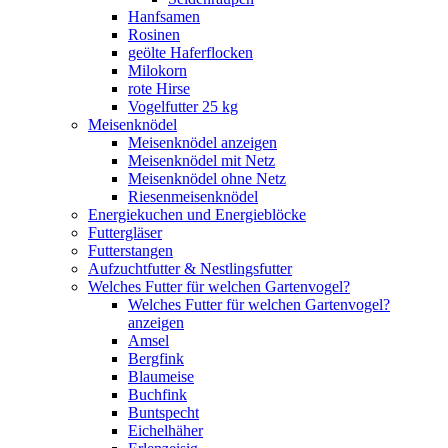
Hanfsamen
Rosinen
geölte Haferflocken
Milokorn
rote Hirse
Vogelfutter 25 kg
Meisenknödel
Meisenknödel anzeigen
Meisenknödel mit Netz
Meisenknödel ohne Netz
Riesenmeisenknödel
Energiekuchen und Energieblöcke
Futtergläser
Futterstangen
Aufzuchtfutter & Nestlingsfutter
Welches Futter für welchen Gartenvogel?
Welches Futter für welchen Gartenvogel?
anzeigen
Amsel
Bergfink
Blaumeise
Buchfink
Buntspecht
Eichelhäher