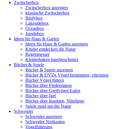
Zwitscherbox
Zwitscherbox anzeigen
klassische Zwitscherbox
Birdybox
Lakesidebox
Oceanbox
Junglebox
Ideen für Haus & Garten
Ideen für Haus & Garten anzeigen
Kinder entdecken die Natur
Regenmesser
Kleiderhaken handgeschnitzt
Bücher & Spiele
Bücher & Spiele anzeigen
Bücher & DVDs Vögel bestimmen, erkennen
Bücher Vögel füttern
Bücher über Fledermäuse
Bücher über Greifvögel Eulen
Bücher über Igel
Bücher über Insekten, Nützlinge
Spiele rund um die Natur
Schwegler
Schwegler anzeigen
Schwegler Nistkasten
Vogelfütterung