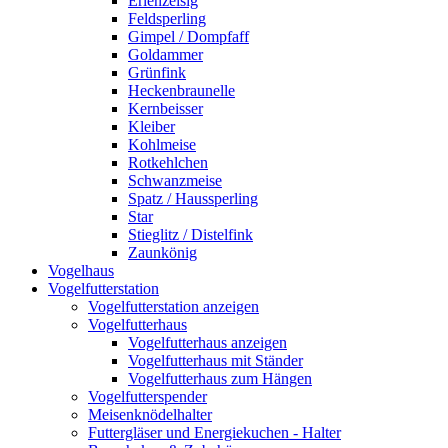
Erlenzeisig
Feldsperling
Gimpel / Dompfaff
Goldammer
Grünfink
Heckenbraunelle
Kernbeisser
Kleiber
Kohlmeise
Rotkehlchen
Schwanzmeise
Spatz / Haussperling
Star
Stieglitz / Distelfink
Zaunkönig
Vogelhaus
Vogelfutterstation
Vogelfutterstation anzeigen
Vogelfutterhaus
Vogelfutterhaus anzeigen
Vogelfutterhaus mit Ständer
Vogelfutterhaus zum Hängen
Vogelfutterspender
Meisenknödelhalter
Futtergläser und Energiekuchen - Halter