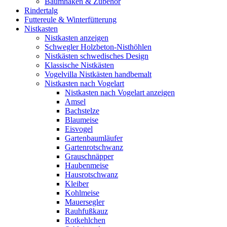
Baumhaken & Zubehör
Rindertalg
Futtereule & Winterfütterung
Nistkasten
Nistkasten anzeigen
Schwegler Holzbeton-Nisthöhlen
Nistkästen schwedisches Design
Klassische Nistkästen
Vogelvilla Nistkästen handbemalt
Nistkasten nach Vogelart
Nistkasten nach Vogelart anzeigen
Amsel
Bachstelze
Blaumeise
Eisvogel
Gartenbaumläufer
Gartenrotschwanz
Grauschnäpper
Haubenmeise
Hausrotschwanz
Kleiber
Kohlmeise
Mauersegler
Rauhfußkauz
Rotkehlchen