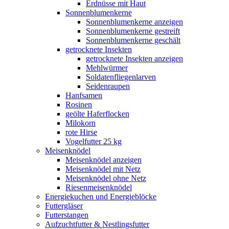
Erdnüsse mit Haut
Sonnenblumenkerne
Sonnenblumenkerne anzeigen
Sonnenblumenkerne gestreift
Sonnenblumenkerne geschält
getrocknete Insekten
getrocknete Insekten anzeigen
Mehlwürmer
Soldatenfliegenlarven
Seidenraupen
Hanfsamen
Rosinen
geölte Haferflocken
Milokorn
rote Hirse
Vogelfutter 25 kg
Meisenknödel
Meisenknödel anzeigen
Meisenknödel mit Netz
Meisenknödel ohne Netz
Riesenmeisenknödel
Energiekuchen und Energieblöcke
Futtergläser
Futterstangen
Aufzuchtfutter & Nestlingsfutter