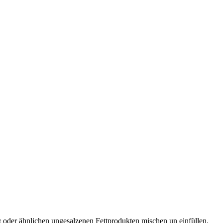
 oder ähnlichen ungesalzenen Fettprodukten mischen un einfüllen.