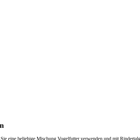
en
ie eine beliebige Mischung Vogelfutter verwenden und mit Rindertalg