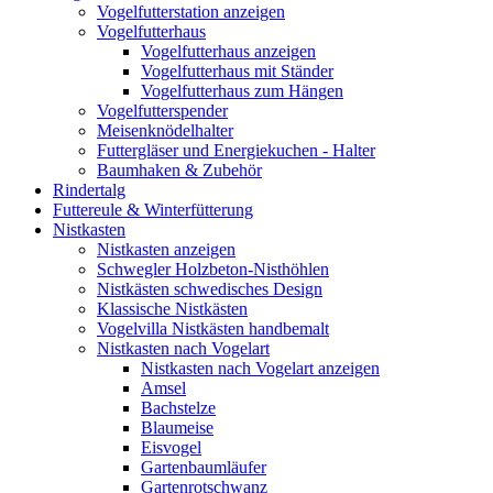
Vogelfutterstation anzeigen
Vogelfutterhaus
Vogelfutterhaus anzeigen
Vogelfutterhaus mit Ständer
Vogelfutterhaus zum Hängen
Vogelfutterspender
Meisenknödelhalter
Futtergläser und Energiekuchen - Halter
Baumhaken & Zubehör
Rindertalg
Futtereule & Winterfütterung
Nistkasten
Nistkasten anzeigen
Schwegler Holzbeton-Nisthöhlen
Nistkästen schwedisches Design
Klassische Nistkästen
Vogelvilla Nistkästen handbemalt
Nistkasten nach Vogelart
Nistkasten nach Vogelart anzeigen
Amsel
Bachstelze
Blaumeise
Eisvogel
Gartenbaumläufer
Gartenrotschwanz