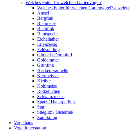
Welches Futter für welchen Gartenvogel?
Welches Futter für welchen Gartenvogel? anzeige
Amsel
Bergfink
Blaumeise
Buchfink
Buntspecht
Eichelhäher
Erlenzeisig
Feldsperling
Gimpel / Dompfaff
Goldammer
Grünfink
Heckenbraunelle
Kernbeisser
Kleiber
Kohlmeise
Rotkehlchen
Schwanzmeise
Spatz / Haussperling
Star
Stieglitz / Distelfink
Zaunkönig
Vogelhaus
Vogelfutterstation