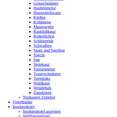
Grauschnäpper
Haubenmeise
Hausrotschwanz
Kleiber
Kohlmeise
Mauersegler
Rauhfußkauz
Rotkehlchen
Schleiereule
Schwalben
Spatz und Sperling
Specht
Star
Steinkauz
Tannenmeise
Trauerschnäpper
Turmfalke
Waldkauz
Wendehals
Zaunkönig
Nistkasten Zubehör
Vogeltränke
Insektenhotel
Insektenhotel anzeigen
Wildbienenhotel