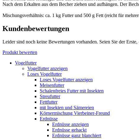
Nach dem Erkalten aus dem Becher ziehen und aufhängen. Der Beche
Mischungsverhältnis: ca. 1 kg Futter und 500 g Fett (reicht für mehre
Kundenbewertungen
Leider sind noch keine Bewertungen vorhanden. Seien Sie der Erste, 
Produkt bewerten
Vogelfutter
Vogelfutter anzeigen
Loses Vogelfutter
Loses Vogelfutter anzeigen
Meisenfutter
Schalenfreies Futter mit Insekten
Streufutter
Fettfutter
mit Insekten und Sämereien
Körnermischung Vierbeiner-Freund
Erdnüsse
Erdnüsse anzeigen
Erdnüsse gehackt
Erdnüsse ganz blanchiert