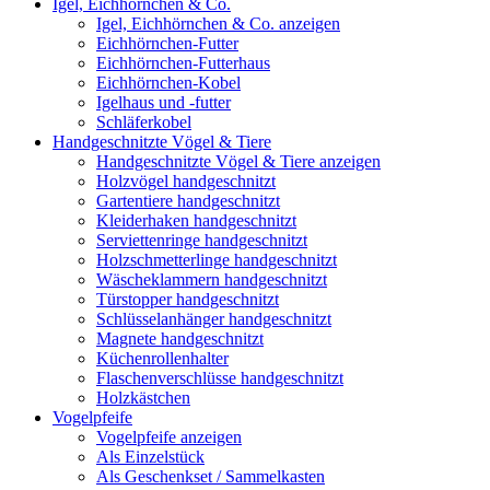
Igel, Eichhörnchen & Co.
Igel, Eichhörnchen & Co. anzeigen
Eichhörnchen-Futter
Eichhörnchen-Futterhaus
Eichhörnchen-Kobel
Igelhaus und -futter
Schläferkobel
Handgeschnitzte Vögel & Tiere
Handgeschnitzte Vögel & Tiere anzeigen
Holzvögel handgeschnitzt
Gartentiere handgeschnitzt
Kleiderhaken handgeschnitzt
Serviettenringe handgeschnitzt
Holzschmetterlinge handgeschnitzt
Wäscheklammern handgeschnitzt
Türstopper handgeschnitzt
Schlüsselanhänger handgeschnitzt
Magnete handgeschnitzt
Küchenrollenhalter
Flaschenverschlüsse handgeschnitzt
Holzkästchen
Vogelpfeife
Vogelpfeife anzeigen
Als Einzelstück
Als Geschenkset / Sammelkasten