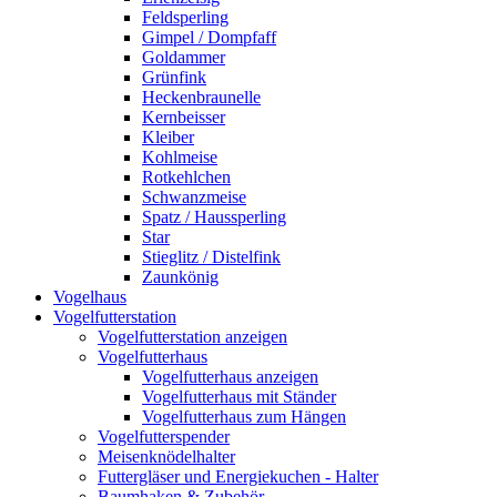
Feldsperling
Gimpel / Dompfaff
Goldammer
Grünfink
Heckenbraunelle
Kernbeisser
Kleiber
Kohlmeise
Rotkehlchen
Schwanzmeise
Spatz / Haussperling
Star
Stieglitz / Distelfink
Zaunkönig
Vogelhaus
Vogelfutterstation
Vogelfutterstation anzeigen
Vogelfutterhaus
Vogelfutterhaus anzeigen
Vogelfutterhaus mit Ständer
Vogelfutterhaus zum Hängen
Vogelfutterspender
Meisenknödelhalter
Futtergläser und Energiekuchen - Halter
Baumhaken & Zubehör