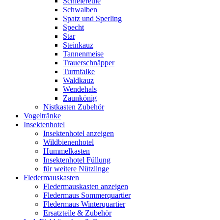
Schleiereule
Schwalben
Spatz und Sperling
Specht
Star
Steinkauz
Tannenmeise
Trauerschnäpper
Turmfalke
Waldkauz
Wendehals
Zaunkönig
Nistkasten Zubehör
Vogeltränke
Insektenhotel
Insektenhotel anzeigen
Wildbienenhotel
Hummelkasten
Insektenhotel Füllung
für weitere Nützlinge
Fledermauskasten
Fledermauskasten anzeigen
Fledermaus Sommerquartier
Fledermaus Winterquartier
Ersatzteile & Zubehör