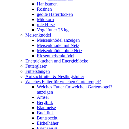
Hanfsamen
Rosinen
geölte Haferflocken
Milokorn
rote Hirse
Vogelfutter 25 kg
Meisenknödel
Meisenknödel anzeigen
Meisenknödel mit Netz
Meisenknödel ohne Netz
Riesenmeisenknödel
Energiekuchen und Energieblöcke
Futtergläser
Futterstangen
Aufzuchtfutter & Nestlingsfutter
Welches Futter für welchen Gartenvogel?
Welches Futter für welchen Gartenvogel?
anzeigen
Amsel
Bergfink
Blaumeise
Buchfink
Buntspecht
Eichelhäher
Erlenzeisig