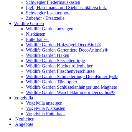
Schwegler Fledermauskasten
Igel-, Haselmaus- und Siebenschläferschutz
Schwegler Insektenhotel
Zubehör / Ersatzteile
Wildlife Garden
Wildlife Garden anzeigen
Nistkästen
Futterhäuser
Wildlife Garden Holzvögel DecoBirds®
Wildlife Garden Gartentiere DecoAnimals®
Wildlife Garden Haken
Wildlife Garden Serviettenringe
Wildlife Garden Küchenrollenhalter
Wildlife Garden Flaschenverschlüsse
Wildlife Garden Schmetterlinge DecoButterflys®
Wildlife Garden Türstopper
Wildlife Garden Schlüsselanhänger und Magnete
Wildlife Garden Wäscheklammern DecoClips®
Vogelvilla
Vogelvilla anzeigen
Vogelvilla Nistkasten
Vogelvilla Futterhaus
Neuheiten
Angebote