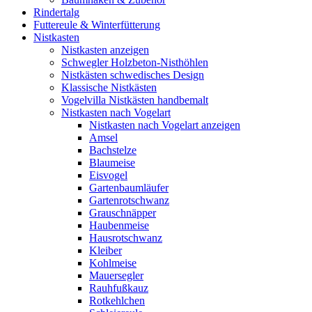
Rindertalg
Futtereule & Winterfütterung
Nistkasten
Nistkasten anzeigen
Schwegler Holzbeton-Nisthöhlen
Nistkästen schwedisches Design
Klassische Nistkästen
Vogelvilla Nistkästen handbemalt
Nistkasten nach Vogelart
Nistkasten nach Vogelart anzeigen
Amsel
Bachstelze
Blaumeise
Eisvogel
Gartenbaumläufer
Gartenrotschwanz
Grauschnäpper
Haubenmeise
Hausrotschwanz
Kleiber
Kohlmeise
Mauersegler
Rauhfußkauz
Rotkehlchen