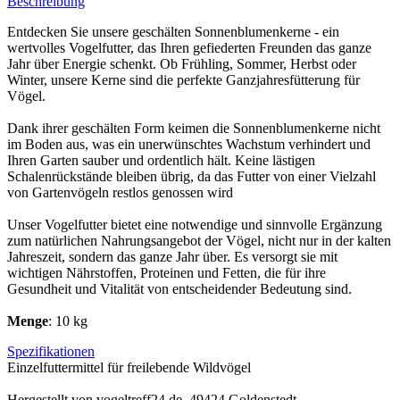
Beschreibung
Entdecken Sie unsere geschälten Sonnenblumenkerne - ein
wertvolles Vogelfutter, das Ihren gefiederten Freunden das ganze
Jahr über Energie schenkt. Ob Frühling, Sommer, Herbst oder
Winter, unsere Kerne sind die perfekte Ganzjahresfütterung für
Vögel.
Dank ihrer geschälten Form keimen die Sonnenblumenkerne nicht
im Boden aus, was ein unerwünschtes Wachstum verhindert und
Ihren Garten sauber und ordentlich hält. Keine lästigen
Schalenrückstände bleiben übrig, da das Futter von einer Vielzahl
von Gartenvögeln restlos genossen wird
Unser Vogelfutter bietet eine notwendige und sinnvolle Ergänzung
zum natürlichen Nahrungsangebot der Vögel, nicht nur in der kalten
Jahreszeit, sondern das ganze Jahr über. Es versorgt sie mit
wichtigen Nährstoffen, Proteinen und Fetten, die für ihre
Gesundheit und Vitalität von entscheidender Bedeutung sind.
Menge
: 10 kg
Spezifikationen
Einzelfuttermittel für freilebende Wildvögel
Hergestellt von vogeltreff24.de, 49424 Goldenstedt