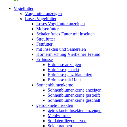
Vogelfutter
Vogelfutter anzeigen
Loses Vogelfutter
Loses Vogelfutter anzeigen
Meisenfutter
Schalenfreies Futter mit Insekten
Streufutter
Fettfutter
mit Insekten und Sämereien
Körnermischung Vierbeiner-Freund
Erdnüsse
Erdnüsse anzeigen
Erdnüsse gehackt
Erdnüsse ganz blanchiert
Erdnüsse mit Haut
Sonnenblumenkerne
Sonnenblumenkerne anzeigen
Sonnenblumenkerne gestreift
Sonnenblumenkerne geschält
getrocknete Insekten
getrocknete Insekten anzeigen
Mehlwürmer
Soldatenfliegenlarven
Seidenraupen