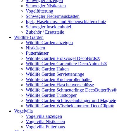
Schwegler anzeigen
Schwegler Nistkasten
Vogelfütterung
Schwegler Fledermauskasten
Igel-, Haselmaus- und Siebenschläferschutz
Schwegler Insektenhotel
Zubehör / Ersatzteile
Wildlife Garden
Wildlife Garden anzeigen
Nistkästen
Futterhäuser
Wildlife Garden Holzvögel DecoBirds®
Wildlife Garden Gartentiere DecoAnimals®
Wildlife Garden Haken
Wildlife Garden Serviettenringe
Wildlife Garden Küchenrollenhalter
Wildlife Garden Flaschenverschlüsse
Wildlife Garden Schmetterlinge DecoButterflys®
Wildlife Garden Türstopper
Wildlife Garden Schlüsselanhänger und Magnete
Wildlife Garden Wäscheklammern DecoClips®
Vogelvilla
Vogelvilla anzeigen
Vogelvilla Nistkasten
Vogelvilla Futterhaus