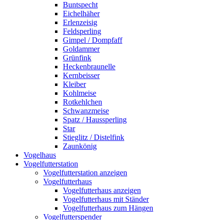
Buntspecht
Eichelhäher
Erlenzeisig
Feldsperling
Gimpel / Dompfaff
Goldammer
Grünfink
Heckenbraunelle
Kernbeisser
Kleiber
Kohlmeise
Rotkehlchen
Schwanzmeise
Spatz / Haussperling
Star
Stieglitz / Distelfink
Zaunkönig
Vogelhaus
Vogelfutterstation
Vogelfutterstation anzeigen
Vogelfutterhaus
Vogelfutterhaus anzeigen
Vogelfutterhaus mit Ständer
Vogelfutterhaus zum Hängen
Vogelfutterspender