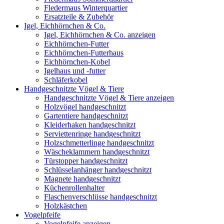
Fledermaus Winterquartier
Ersatzteile & Zubehör
Igel, Eichhörnchen & Co.
Igel, Eichhörnchen & Co. anzeigen
Eichhörnchen-Futter
Eichhörnchen-Futterhaus
Eichhörnchen-Kobel
Igelhaus und -futter
Schläferkobel
Handgeschnitzte Vögel & Tiere
Handgeschnitzte Vögel & Tiere anzeigen
Holzvögel handgeschnitzt
Gartentiere handgeschnitzt
Kleiderhaken handgeschnitzt
Serviettenringe handgeschnitzt
Holzschmetterlinge handgeschnitzt
Wäscheklammern handgeschnitzt
Türstopper handgeschnitzt
Schlüsselanhänger handgeschnitzt
Magnete handgeschnitzt
Küchenrollenhalter
Flaschenverschlüsse handgeschnitzt
Holzkästchen
Vogelpfeife
Vogelpfeife anzeigen