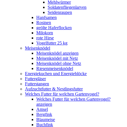
Mehlwürmer
Soldatenfliegenlarven
Seidenraupen
Hanfsamen
Rosinen
geölte Haferflocken
Milokorn
rote Hirse
Vogelfutter 25 kg
Meisenknödel
Meisenknödel anzeigen
Meisenknödel mit Netz
Meisenknödel ohne Netz
Riesenmeisenknödel
Energiekuchen und Energieblöcke
Futtergläser
Futterstangen
Aufzuchtfutter & Nestlingsfutter
Welches Futter für welchen Gartenvogel?
Welches Futter für welchen Gartenvogel?
anzeigen
Amsel
Bergfink
Blaumeise
Buchfink