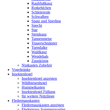
Rauhfußkauz
Rotkehlchen
Schleiereule
Schwalben
Spatz und Sperling
Specht
Star
Steinkauz
Tannenmeise
Trauerschnäpper
Turmfalke
Waldkauz
Wendehals
Zaunkönig
Nistkasten Zubehör
Vogeltränke
Insektenhotel
Insektenhotel anzeigen
Wildbienenhotel
Hummelkasten
Insektenhotel Füllung
für weitere Nützlinge
Fledermauskasten
Fledermauskasten anzeigen
Fledermaus Sommerquartier