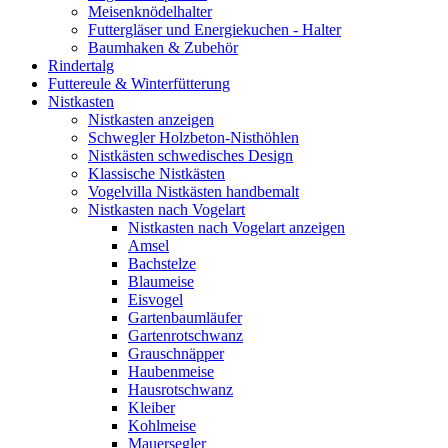
Meisenknödelhalter
Futtergläser und Energiekuchen - Halter
Baumhaken & Zubehör
Rindertalg
Futtereule & Winterfütterung
Nistkasten
Nistkasten anzeigen
Schwegler Holzbeton-Nisthöhlen
Nistkästen schwedisches Design
Klassische Nistkästen
Vogelvilla Nistkästen handbemalt
Nistkasten nach Vogelart
Nistkasten nach Vogelart anzeigen
Amsel
Bachstelze
Blaumeise
Eisvogel
Gartenbaumläufer
Gartenrotschwanz
Grauschnäpper
Haubenmeise
Hausrotschwanz
Kleiber
Kohlmeise
Mauersegler