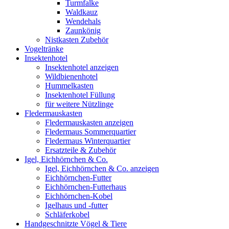
Turmfalke
Waldkauz
Wendehals
Zaunkönig
Nistkasten Zubehör
Vogeltränke
Insektenhotel
Insektenhotel anzeigen
Wildbienenhotel
Hummelkasten
Insektenhotel Füllung
für weitere Nützlinge
Fledermauskasten
Fledermauskasten anzeigen
Fledermaus Sommerquartier
Fledermaus Winterquartier
Ersatzteile & Zubehör
Igel, Eichhörnchen & Co.
Igel, Eichhörnchen & Co. anzeigen
Eichhörnchen-Futter
Eichhörnchen-Futterhaus
Eichhörnchen-Kobel
Igelhaus und -futter
Schläferkobel
Handgeschnitzte Vögel & Tiere