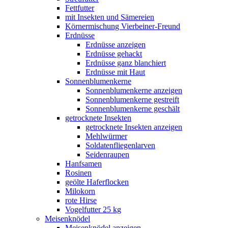
Fettfutter
mit Insekten und Sämereien
Körnermischung Vierbeiner-Freund
Erdnüsse
Erdnüsse anzeigen
Erdnüsse gehackt
Erdnüsse ganz blanchiert
Erdnüsse mit Haut
Sonnenblumenkerne
Sonnenblumenkerne anzeigen
Sonnenblumenkerne gestreift
Sonnenblumenkerne geschält
getrocknete Insekten
getrocknete Insekten anzeigen
Mehlwürmer
Soldatenfliegenlarven
Seidenraupen
Hanfsamen
Rosinen
geölte Haferflocken
Milokorn
rote Hirse
Vogelfutter 25 kg
Meisenknödel
Meisenknödel anzeigen