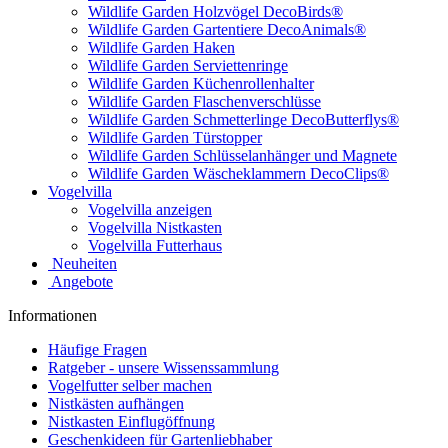
Wildlife Garden Holzvögel DecoBirds®
Wildlife Garden Gartentiere DecoAnimals®
Wildlife Garden Haken
Wildlife Garden Serviettenringe
Wildlife Garden Küchenrollenhalter
Wildlife Garden Flaschenverschlüsse
Wildlife Garden Schmetterlinge DecoButterflys®
Wildlife Garden Türstopper
Wildlife Garden Schlüsselanhänger und Magnete
Wildlife Garden Wäscheklammern DecoClips®
Vogelvilla
Vogelvilla anzeigen
Vogelvilla Nistkasten
Vogelvilla Futterhaus
Neuheiten
Angebote
Informationen
Häufige Fragen
Ratgeber - unsere Wissenssammlung
Vogelfutter selber machen
Nistkästen aufhängen
Nistkasten Einflugöffnung
Geschenkideen für Gartenliebhaber