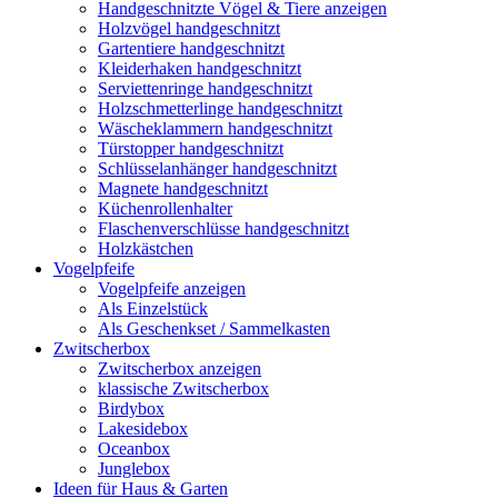
Handgeschnitzte Vögel & Tiere anzeigen
Holzvögel handgeschnitzt
Gartentiere handgeschnitzt
Kleiderhaken handgeschnitzt
Serviettenringe handgeschnitzt
Holzschmetterlinge handgeschnitzt
Wäscheklammern handgeschnitzt
Türstopper handgeschnitzt
Schlüsselanhänger handgeschnitzt
Magnete handgeschnitzt
Küchenrollenhalter
Flaschenverschlüsse handgeschnitzt
Holzkästchen
Vogelpfeife
Vogelpfeife anzeigen
Als Einzelstück
Als Geschenkset / Sammelkasten
Zwitscherbox
Zwitscherbox anzeigen
klassische Zwitscherbox
Birdybox
Lakesidebox
Oceanbox
Junglebox
Ideen für Haus & Garten