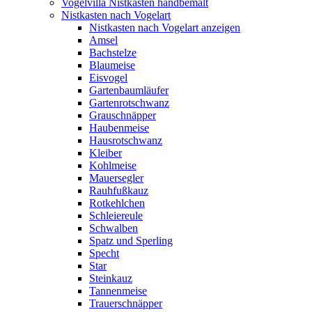
Vogelvilla Nistkästen handbemalt
Nistkasten nach Vogelart
Nistkasten nach Vogelart anzeigen
Amsel
Bachstelze
Blaumeise
Eisvogel
Gartenbaumläufer
Gartenrotschwanz
Grauschnäpper
Haubenmeise
Hausrotschwanz
Kleiber
Kohlmeise
Mauersegler
Rauhfußkauz
Rotkehlchen
Schleiereule
Schwalben
Spatz und Sperling
Specht
Star
Steinkauz
Tannenmeise
Trauerschnäpper