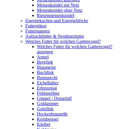
Meisenknödel mit Netz
Meisenknödel ohne Netz
Riesenmeisenknödel
Energiekuchen und Energieblöcke
Futtergläser
Futterstangen
Aufzuchtfutter & Nestlingsfutter
Welches Futter für welchen Gartenvogel?
Welches Futter für welchen Gartenvogel?
anzeigen
Amsel
Bergfink
Blaumeise
Buchfink
Buntspecht
Eichelhäher
Erlenzeisig
Feldsperling
Gimpel / Dompfaff
Goldammer
Grünfink
Heckenbraunelle
Kernbeisser
Kleiber