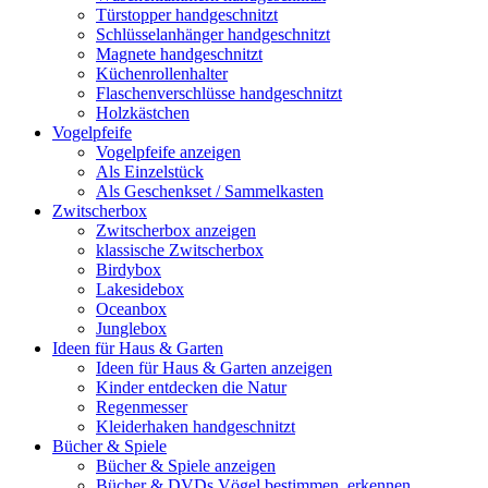
Türstopper handgeschnitzt
Schlüsselanhänger handgeschnitzt
Magnete handgeschnitzt
Küchenrollenhalter
Flaschenverschlüsse handgeschnitzt
Holzkästchen
Vogelpfeife
Vogelpfeife anzeigen
Als Einzelstück
Als Geschenkset / Sammelkasten
Zwitscherbox
Zwitscherbox anzeigen
klassische Zwitscherbox
Birdybox
Lakesidebox
Oceanbox
Junglebox
Ideen für Haus & Garten
Ideen für Haus & Garten anzeigen
Kinder entdecken die Natur
Regenmesser
Kleiderhaken handgeschnitzt
Bücher & Spiele
Bücher & Spiele anzeigen
Bücher & DVDs Vögel bestimmen, erkennen