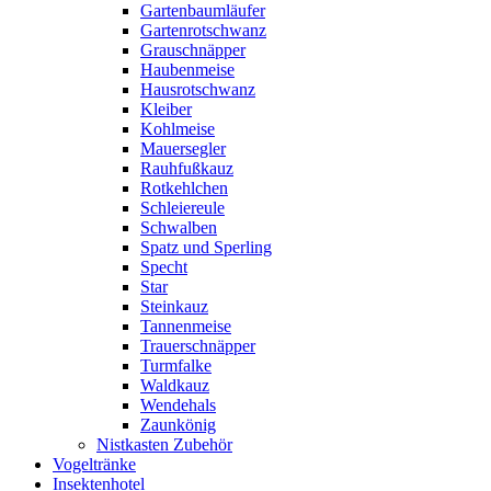
Gartenbaumläufer
Gartenrotschwanz
Grauschnäpper
Haubenmeise
Hausrotschwanz
Kleiber
Kohlmeise
Mauersegler
Rauhfußkauz
Rotkehlchen
Schleiereule
Schwalben
Spatz und Sperling
Specht
Star
Steinkauz
Tannenmeise
Trauerschnäpper
Turmfalke
Waldkauz
Wendehals
Zaunkönig
Nistkasten Zubehör
Vogeltränke
Insektenhotel