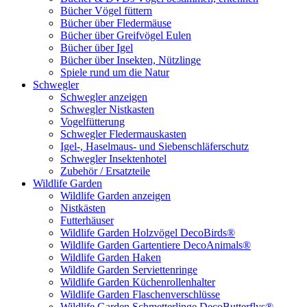
Bücher Vögel füttern
Bücher über Fledermäuse
Bücher über Greifvögel Eulen
Bücher über Igel
Bücher über Insekten, Nützlinge
Spiele rund um die Natur
Schwegler
Schwegler anzeigen
Schwegler Nistkasten
Vogelfütterung
Schwegler Fledermauskasten
Igel-, Haselmaus- und Siebenschläferschutz
Schwegler Insektenhotel
Zubehör / Ersatzteile
Wildlife Garden
Wildlife Garden anzeigen
Nistkästen
Futterhäuser
Wildlife Garden Holzvögel DecoBirds®
Wildlife Garden Gartentiere DecoAnimals®
Wildlife Garden Haken
Wildlife Garden Serviettenringe
Wildlife Garden Küchenrollenhalter
Wildlife Garden Flaschenverschlüsse
Wildlife Garden Schmetterlinge DecoButterflys®