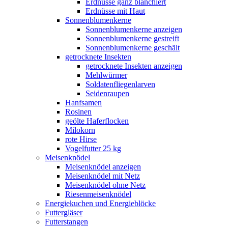
Erdnüsse ganz blanchiert
Erdnüsse mit Haut
Sonnenblumenkerne
Sonnenblumenkerne anzeigen
Sonnenblumenkerne gestreift
Sonnenblumenkerne geschält
getrocknete Insekten
getrocknete Insekten anzeigen
Mehlwürmer
Soldatenfliegenlarven
Seidenraupen
Hanfsamen
Rosinen
geölte Haferflocken
Milokorn
rote Hirse
Vogelfutter 25 kg
Meisenknödel
Meisenknödel anzeigen
Meisenknödel mit Netz
Meisenknödel ohne Netz
Riesenmeisenknödel
Energiekuchen und Energieblöcke
Futtergläser
Futterstangen