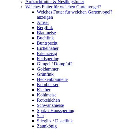
Aufzuchtfutter & Nestlingsfutter
Welches Futter für welchen Gartenvogel?
Welches Futter für welchen Gartenvogel?
anzeigen
Amsel
Bergfink
Blaumeise
Buchfink
Buntspecht
Eichelhäher
Erlenzeisig
Feldsperling
Gimpel / Dompfaff
Goldammer
Grünfink
Heckenbraunelle
Kernbeisser
Kleiber
Kohlmeise
Rotkehlchen
Schwanzmeise
Spatz / Haussperling
Star
Stieglitz / Distelfink
Zaunkönig