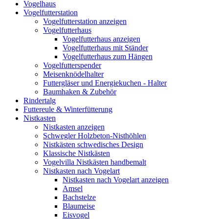
Vogelhaus
Vogelfutterstation
Vogelfutterstation anzeigen
Vogelfutterhaus
Vogelfutterhaus anzeigen
Vogelfutterhaus mit Ständer
Vogelfutterhaus zum Hängen
Vogelfutterspender
Meisenknödelhalter
Futtergläser und Energiekuchen - Halter
Baumhaken & Zubehör
Rindertalg
Futtereule & Winterfütterung
Nistkasten
Nistkasten anzeigen
Schwegler Holzbeton-Nisthöhlen
Nistkästen schwedisches Design
Klassische Nistkästen
Vogelvilla Nistkästen handbemalt
Nistkasten nach Vogelart
Nistkasten nach Vogelart anzeigen
Amsel
Bachstelze
Blaumeise
Eisvogel