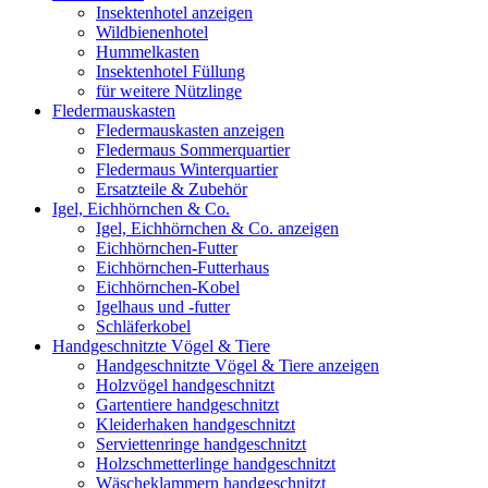
Insektenhotel anzeigen
Wildbienenhotel
Hummelkasten
Insektenhotel Füllung
für weitere Nützlinge
Fledermauskasten
Fledermauskasten anzeigen
Fledermaus Sommerquartier
Fledermaus Winterquartier
Ersatzteile & Zubehör
Igel, Eichhörnchen & Co.
Igel, Eichhörnchen & Co. anzeigen
Eichhörnchen-Futter
Eichhörnchen-Futterhaus
Eichhörnchen-Kobel
Igelhaus und -futter
Schläferkobel
Handgeschnitzte Vögel & Tiere
Handgeschnitzte Vögel & Tiere anzeigen
Holzvögel handgeschnitzt
Gartentiere handgeschnitzt
Kleiderhaken handgeschnitzt
Serviettenringe handgeschnitzt
Holzschmetterlinge handgeschnitzt
Wäscheklammern handgeschnitzt