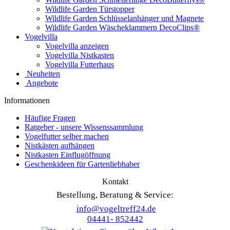
Wildlife Garden Türstopper
Wildlife Garden Schlüsselanhänger und Magnete
Wildlife Garden Wäscheklammern DecoClips®
Vogelvilla
Vogelvilla anzeigen
Vogelvilla Nistkasten
Vogelvilla Futterhaus
Neuheiten
Angebote
Informationen
Häufige Fragen
Ratgeber - unsere Wissenssammlung
Vogelfutter selber machen
Nistkästen aufhängen
Nistkasten Einflugöffnung
Geschenkideen für Gartenliebhaber
Kontakt
Bestellung, Beratung & Service:
info@vogeltreff24.de
04441- 852442