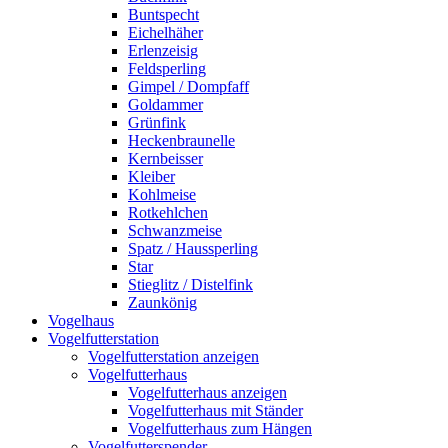
Buntspecht
Eichelhäher
Erlenzeisig
Feldsperling
Gimpel / Dompfaff
Goldammer
Grünfink
Heckenbraunelle
Kernbeisser
Kleiber
Kohlmeise
Rotkehlchen
Schwanzmeise
Spatz / Haussperling
Star
Stieglitz / Distelfink
Zaunkönig
Vogelhaus
Vogelfutterstation
Vogelfutterstation anzeigen
Vogelfutterhaus
Vogelfutterhaus anzeigen
Vogelfutterhaus mit Ständer
Vogelfutterhaus zum Hängen
Vogelfutterspender