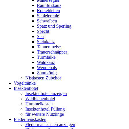
Mauersegler
Rauhfußkauz
Rotkehlchen
Schleiereule
Schwalben
Spatz und Sperling
Specht
Star
Steinkauz
Tannenmeise
Trauerschnäpper
Turmfalke
Waldkauz
Wendehals
Zaunkönig
Nistkasten Zubehör
Vogeltränke
Insektenhotel
Insektenhotel anzeigen
Wildbienenhotel
Hummelkasten
Insektenhotel Füllung
für weitere Nützlinge
Fledermauskasten
Fledermauskasten anzeigen