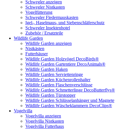
Schwegler anzeigen
Schwegler Nistkasten
Vogelfütterung
Schwegler Fledermauskasten
Igel-, Haselmaus- und Siebenschläferschutz
Schwegler Insektenhotel
Zubehör / Ersatzteile
Wildlife Garden
Wildlife Garden anzeigen
Nistkästen
Futterhäuser
Wildlife Garden Holzvögel DecoBirds®
Wildlife Garden Gartentiere DecoAnimals®
Wildlife Garden Haken
Wildlife Garden Serviettenringe
Wildlife Garden Küchenrollenhalter
Wildlife Garden Flaschenverschlüsse
Wildlife Garden Schmetterlinge DecoButterflys®
Wildlife Garden Türstopper
Wildlife Garden Schlüsselanhänger und Magnete
Wildlife Garden Wäscheklammern DecoClips®
Vogelvilla
Vogelvilla anzeigen
Vogelvilla Nistkasten
Vogelvilla Futterhaus