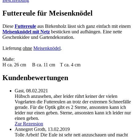
Beschreibung
Futtereule für Meisenknödel
Diese
Futtereule
aus Birkenholz lässt sich ganz einfach mit einem
Meisenknödel mit Netz
bestücken und aufhängen. Eine nette
Geschenkidee und Gartendekoration.
Lieferung
ohne
Meisenknödel
.
Maße:
H ca. 26 cm B ca. 11 cm T ca. 4 cm
Kundenbewertungen
Gast,
08.02.2021
Hübsch anzusehen, aber leider rührt keiner der vielen
Vogelarten die Futtereulen an trotz der extremen Schneefälle
gerade. Für die Optik gibt es 2 Sterne, ansonsten kann ich
leider nur einen geben.
Sterne, ansonsten kann ich leider nur
einen geben.
Zur Rezension
Annegret Groth,
13.02.2019
Tolle Arbeit! Die Eule ist sehr nett anzuschauen und macht