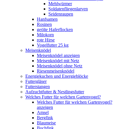
Mehlwürmer
Soldatenfliegenlarven
Seidenraupen
Hanfsamen
Rosinen
geölte Haferflocken
Milokorn
rote Hirse
Vogelfutter 25 kg
Meisenknödel
Meisenknödel anzeigen
Meisenknödel mit Netz
Meisenknödel ohne Netz
Riesenmeisenknödel
Energiekuchen und Energieblöcke
Futtergläser
Futterstangen
Aufzuchtfutter & Nestlingsfutter
Welches Futter für welchen Gartenvogel?
Welches Futter für welchen Gartenvogel?
anzeigen
Amsel
Bergfink
Blaumeise
Buchfink