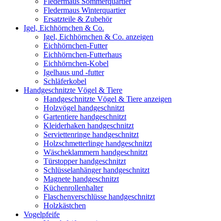
Fledermaus Sommerquartier
Fledermaus Winterquartier
Ersatzteile & Zubehör
Igel, Eichhörnchen & Co.
Igel, Eichhörnchen & Co. anzeigen
Eichhörnchen-Futter
Eichhörnchen-Futterhaus
Eichhörnchen-Kobel
Igelhaus und -futter
Schläferkobel
Handgeschnitzte Vögel & Tiere
Handgeschnitzte Vögel & Tiere anzeigen
Holzvögel handgeschnitzt
Gartentiere handgeschnitzt
Kleiderhaken handgeschnitzt
Serviettenringe handgeschnitzt
Holzschmetterlinge handgeschnitzt
Wäscheklammern handgeschnitzt
Türstopper handgeschnitzt
Schlüsselanhänger handgeschnitzt
Magnete handgeschnitzt
Küchenrollenhalter
Flaschenverschlüsse handgeschnitzt
Holzkästchen
Vogelpfeife