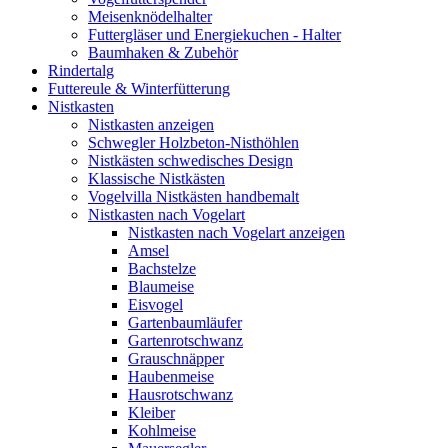
Meisenknödelhalter
Futtergläser und Energiekuchen - Halter
Baumhaken & Zubehör
Rindertalg
Futtereule & Winterfütterung
Nistkasten
Nistkasten anzeigen
Schwegler Holzbeton-Nisthöhlen
Nistkästen schwedisches Design
Klassische Nistkästen
Vogelvilla Nistkästen handbemalt
Nistkasten nach Vogelart
Nistkasten nach Vogelart anzeigen
Amsel
Bachstelze
Blaumeise
Eisvogel
Gartenbaumläufer
Gartenrotschwanz
Grauschnäpper
Haubenmeise
Hausrotschwanz
Kleiber
Kohlmeise