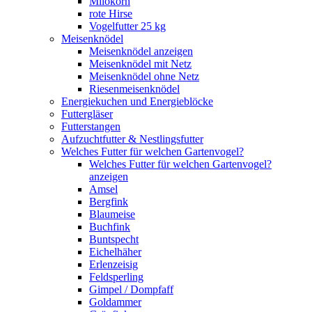
Milokorn
rote Hirse
Vogelfutter 25 kg
Meisenknödel
Meisenknödel anzeigen
Meisenknödel mit Netz
Meisenknödel ohne Netz
Riesenmeisenknödel
Energiekuchen und Energieblöcke
Futtergläser
Futterstangen
Aufzuchtfutter & Nestlingsfutter
Welches Futter für welchen Gartenvogel?
Welches Futter für welchen Gartenvogel?
anzeigen
Amsel
Bergfink
Blaumeise
Buchfink
Buntspecht
Eichelhäher
Erlenzeisig
Feldsperling
Gimpel / Dompfaff
Goldammer