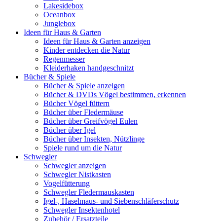
Lakesidebox
Oceanbox
Junglebox
Ideen für Haus & Garten
Ideen für Haus & Garten anzeigen
Kinder entdecken die Natur
Regenmesser
Kleiderhaken handgeschnitzt
Bücher & Spiele
Bücher & Spiele anzeigen
Bücher & DVDs Vögel bestimmen, erkennen
Bücher Vögel füttern
Bücher über Fledermäuse
Bücher über Greifvögel Eulen
Bücher über Igel
Bücher über Insekten, Nützlinge
Spiele rund um die Natur
Schwegler
Schwegler anzeigen
Schwegler Nistkasten
Vogelfütterung
Schwegler Fledermauskasten
Igel-, Haselmaus- und Siebenschläferschutz
Schwegler Insektenhotel
Zubehör / Ersatzteile