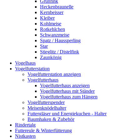
Grünfink
Heckenbraunelle
Kernbeisser
Kleiber
Kohlmeise
Rotkehlchen
Schwanzmeise
Spatz / Haussperling
Star
Stieglitz / Distelfink
Zaunkönig
Vogelhaus
Vogelfutterstation
Vogelfutterstation anzeigen
Vogelfutterhaus
Vogelfutterhaus anzeigen
Vogelfutterhaus mit Ständer
Vogelfutterhaus zum Hängen
Vogelfutterspender
Meisenknödelhalter
Futtergläser und Energiekuchen - Halter
Baumhaken & Zubehör
Rindertalg
Futtereule & Winterfütterung
Nistkasten