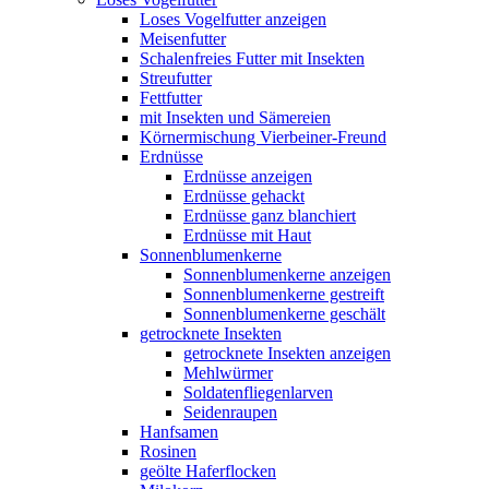
Loses Vogelfutter anzeigen
Meisenfutter
Schalenfreies Futter mit Insekten
Streufutter
Fettfutter
mit Insekten und Sämereien
Körnermischung Vierbeiner-Freund
Erdnüsse
Erdnüsse anzeigen
Erdnüsse gehackt
Erdnüsse ganz blanchiert
Erdnüsse mit Haut
Sonnenblumenkerne
Sonnenblumenkerne anzeigen
Sonnenblumenkerne gestreift
Sonnenblumenkerne geschält
getrocknete Insekten
getrocknete Insekten anzeigen
Mehlwürmer
Soldatenfliegenlarven
Seidenraupen
Hanfsamen
Rosinen
geölte Haferflocken