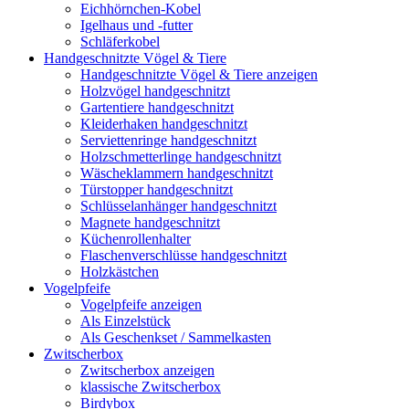
Eichhörnchen-Kobel
Igelhaus und -futter
Schläferkobel
Handgeschnitzte Vögel & Tiere
Handgeschnitzte Vögel & Tiere anzeigen
Holzvögel handgeschnitzt
Gartentiere handgeschnitzt
Kleiderhaken handgeschnitzt
Serviettenringe handgeschnitzt
Holzschmetterlinge handgeschnitzt
Wäscheklammern handgeschnitzt
Türstopper handgeschnitzt
Schlüsselanhänger handgeschnitzt
Magnete handgeschnitzt
Küchenrollenhalter
Flaschenverschlüsse handgeschnitzt
Holzkästchen
Vogelpfeife
Vogelpfeife anzeigen
Als Einzelstück
Als Geschenkset / Sammelkasten
Zwitscherbox
Zwitscherbox anzeigen
klassische Zwitscherbox
Birdybox