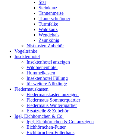
Star
Steinkauz
Tannenmeise
Trauerschnäpper
Turmfalke
Waldkauz
Wendehals
Zaunkönig
Nistkasten Zubehör
Vogeltränke
Insektenhotel
Insektenhotel anzeigen
Wildbienenhotel
Hummelkasten
Insektenhotel Füllung
für weitere Nützlinge
Fledermauskasten
Fledermauskasten anzeigen
Fledermaus Sommerquartier
Fledermaus Winterquartier
Ersatzteile & Zubehör
Igel, Eichhörnchen & Co.
Igel, Eichhörnchen & Co. anzeigen
Eichhörnchen-Futter
Eichhörnchen-Futterhaus