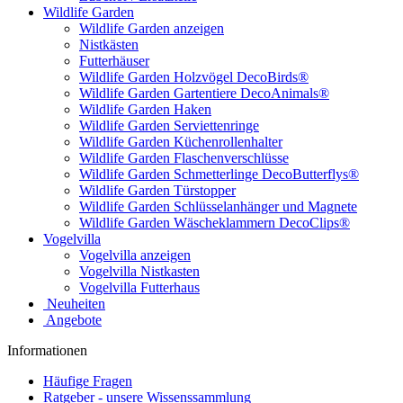
Wildlife Garden
Wildlife Garden anzeigen
Nistkästen
Futterhäuser
Wildlife Garden Holzvögel DecoBirds®
Wildlife Garden Gartentiere DecoAnimals®
Wildlife Garden Haken
Wildlife Garden Serviettenringe
Wildlife Garden Küchenrollenhalter
Wildlife Garden Flaschenverschlüsse
Wildlife Garden Schmetterlinge DecoButterflys®
Wildlife Garden Türstopper
Wildlife Garden Schlüsselanhänger und Magnete
Wildlife Garden Wäscheklammern DecoClips®
Vogelvilla
Vogelvilla anzeigen
Vogelvilla Nistkasten
Vogelvilla Futterhaus
Neuheiten
Angebote
Informationen
Häufige Fragen
Ratgeber - unsere Wissenssammlung