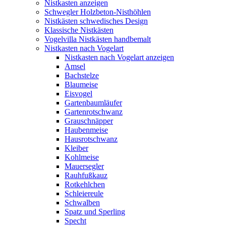
Nistkasten anzeigen
Schwegler Holzbeton-Nisthöhlen
Nistkästen schwedisches Design
Klassische Nistkästen
Vogelvilla Nistkästen handbemalt
Nistkasten nach Vogelart
Nistkasten nach Vogelart anzeigen
Amsel
Bachstelze
Blaumeise
Eisvogel
Gartenbaumläufer
Gartenrotschwanz
Grauschnäpper
Haubenmeise
Hausrotschwanz
Kleiber
Kohlmeise
Mauersegler
Rauhfußkauz
Rotkehlchen
Schleiereule
Schwalben
Spatz und Sperling
Specht