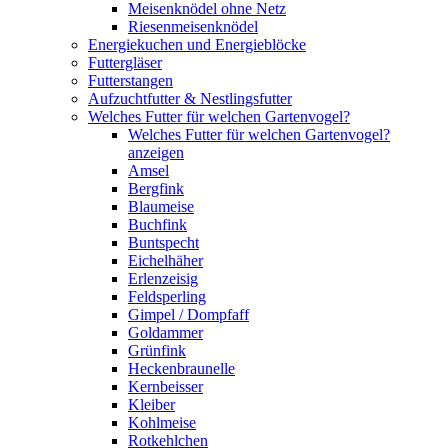
Meisenknödel ohne Netz
Riesenmeisenknödel
Energiekuchen und Energieblöcke
Futtergläser
Futterstangen
Aufzuchtfutter & Nestlingsfutter
Welches Futter für welchen Gartenvogel?
Welches Futter für welchen Gartenvogel?
anzeigen
Amsel
Bergfink
Blaumeise
Buchfink
Buntspecht
Eichelhäher
Erlenzeisig
Feldsperling
Gimpel / Dompfaff
Goldammer
Grünfink
Heckenbraunelle
Kernbeisser
Kleiber
Kohlmeise
Rotkehlchen