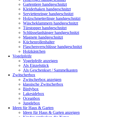
Gartentiere handgeschnitzt
Kleiderhaken handgeschnitzt
Serviettenringe handgeschnitzt
Holzschmetterlinge handgeschnitzt
Wäscheklammern handgeschnitzt
Türstopper handgeschnitzt
Schlüsselanhänger handgeschnitzt
Magnete handgeschnitzt
Küchenrollenhalter
Flaschenverschlüsse handgeschnitzt
Holzkästchen
Vogelpfeife
Vogelpfeife anzeigen
Als Einzelstück
Als Geschenkset / Sammelkasten
Zwitscherbox
Zwitscherbox anzeigen
klassische Zwitscherbox
Birdybox
Lakesidebox
Oceanbox
Junglebox
Ideen für Haus & Garten
Ideen für Haus & Garten anzeigen