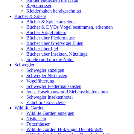
Kinder entdecken die Natur
Regenmesser
Kleiderhaken handgeschnitzt
Bücher & Spiele
Bücher & Spiele anzeigen
Bücher & DVDs Vögel bestimmen, erkennen
Bücher Vögel füttern
Bücher über Fledermäuse
Bücher über Greifvögel Eulen
Bücher über Igel
Bücher über Insekten, Nützlinge
Spiele rund um die Natur
Schwegler
Schwegler anzeigen
Schwegler Nistkasten
Vogelfütterung
Schwegler Fledermauskasten
Igel-, Haselmaus- und Siebenschläferschutz
Schwegler Insektenhotel
Zubehör / Ersatzteile
Wildlife Garden
Wildlife Garden anzeigen
Nistkästen
Futterhäuser
Wildlife Garden Holzvögel DecoBirds®