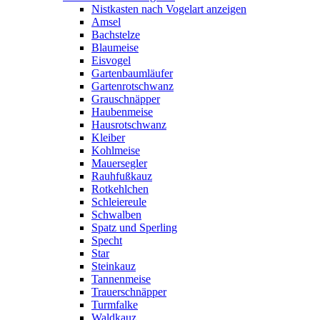
Nistkasten nach Vogelart anzeigen
Amsel
Bachstelze
Blaumeise
Eisvogel
Gartenbaumläufer
Gartenrotschwanz
Grauschnäpper
Haubenmeise
Hausrotschwanz
Kleiber
Kohlmeise
Mauersegler
Rauhfußkauz
Rotkehlchen
Schleiereule
Schwalben
Spatz und Sperling
Specht
Star
Steinkauz
Tannenmeise
Trauerschnäpper
Turmfalke
Waldkauz