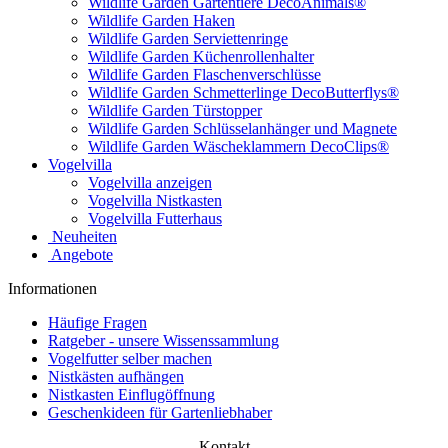
Wildlife Garden Gartentiere DecoAnimals®
Wildlife Garden Haken
Wildlife Garden Serviettenringe
Wildlife Garden Küchenrollenhalter
Wildlife Garden Flaschenverschlüsse
Wildlife Garden Schmetterlinge DecoButterflys®
Wildlife Garden Türstopper
Wildlife Garden Schlüsselanhänger und Magnete
Wildlife Garden Wäscheklammern DecoClips®
Vogelvilla
Vogelvilla anzeigen
Vogelvilla Nistkasten
Vogelvilla Futterhaus
Neuheiten
Angebote
Informationen
Häufige Fragen
Ratgeber - unsere Wissenssammlung
Vogelfutter selber machen
Nistkästen aufhängen
Nistkasten Einflugöffnung
Geschenkideen für Gartenliebhaber
Kontakt