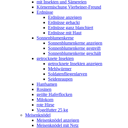
mit Insekten und Sämereien
Körnermischung Vierbeiner-Freund
Erdnüsse
Erdnüsse anzeigen
Erdnüsse gehackt
Erdnüsse ganz blanchiert
Erdnüsse mit Haut
Sonnenblumenkerne
Sonnenblumenkerne anzeigen
Sonnenblumenkerne gestreift
Sonnenblumenkerne geschält
getrocknete Insekten
getrocknete Insekten anzeigen
Mehlwürmer
Soldatenfliegenlarven
Seidenraupen
Hanfsamen
Rosinen
geölte Haferflocken
Milokorn
rote Hirse
Vogelfutter 25 kg
Meisenknödel
Meisenknödel anzeigen
Meisenknödel mit Netz