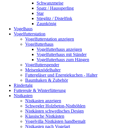
Schwanzmeise
Spatz / Haussperling
Star
Stieglitz / Distelfink
Zaunkönig
Vogelhaus
Vogelfutterstation
Vogelfutterstation anzeigen
Vogelfutterhaus
Vogelfutterhaus anzeigen
Vogelfutterhaus mit Ständer
Vogelfutterhaus zum Hängen
Vogelfutterspender
Meisenknödelhalter
Futtergläser und Energiekuchen - Halter
Baumhaken & Zubehör
Rindertalg
Futtereule & Winterfütterung
Nistkasten
Nistkasten anzeigen
Schwegler Holzbeton-Nisthöhlen
Nistkästen schwedisches Design
Klassische Nistkästen
Vogelvilla Nistkästen handbemalt
Nistkasten nach Vogelart