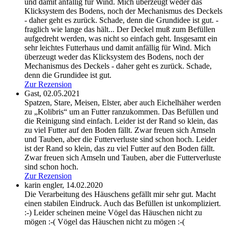
und damit anfällig für Wind. Mich überzeugt weder das
Klicksystem des Bodens, noch der Mechanismus des Deckels
- daher geht es zurück. Schade, denn die Grundidee ist gut.
-
fraglich wie lange das hält... Der Deckel muß zum Befüllen
aufgedreht werden, was nicht so einfach geht. Insgesamt ein
sehr leichtes Futterhaus und damit anfällig für Wind. Mich
überzeugt weder das Klicksystem des Bodens, noch der
Mechanismus des Deckels - daher geht es zurück. Schade,
denn die Grundidee ist gut.
Zur Rezension
Gast,
02.05.2021
Spatzen, Stare, Meisen, Elster, aber auch Eichelhäher werden
zu „Kolibris“ um an Futter ranzukommen. Das Befüllen und
die Reinigung sind einfach. Leider ist der Rand so klein, das
zu viel Futter auf den Boden fällt. Zwar freuen sich Amseln
und Tauben, aber die Futterverluste sind schon hoch.
Leider
ist der Rand so klein, das zu viel Futter auf den Boden fällt.
Zwar freuen sich Amseln und Tauben, aber die Futterverluste
sind schon hoch.
Zur Rezension
karin engler,
14.02.2020
Die Verarbeitung des Häuschens gefällt mir sehr gut. Macht
einen stabilen Eindruck. Auch das Befüllen ist unkompliziert.
:-) Leider scheinen meine Vögel das Häuschen nicht zu
mögen :-(
Vögel das Häuschen nicht zu mögen :-(