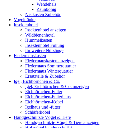
Wendehals
Zaunkönig
Nistkasten Zubehör
Vogeltränke
Insektenhotel
Insektenhotel anzeigen
Wildbienenhotel
Hummelkasten
Insektenhotel Füllung
für weitere Nützlinge
Fledermauskasten
Fledermauskasten anzeigen
Fledermaus Sommerquartier
Fledermaus Winterquartier
Ersatzteile & Zubehör
Igel, Eichhörnchen & Co.
Igel, Eichhörnchen & Co. anzeigen
Eichhörnchen-Futter
Eichhörnchen-Futterhaus
Eichhörnchen-Kobel
Igelhaus und -futter
Schläferkobel
Handgeschnitzte Vögel & Tiere
Handgeschnitzte Vögel & Tiere anzeigen
Holzvögel handgeschnitzt