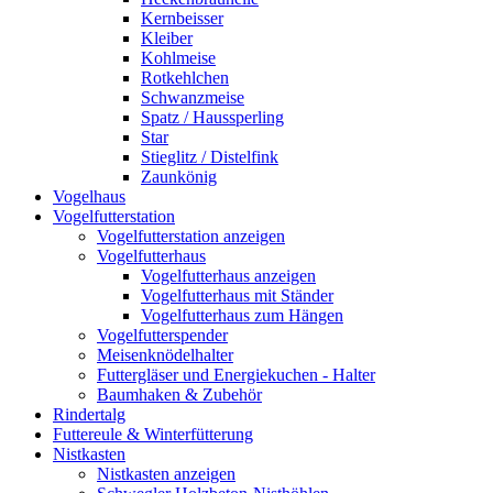
Kernbeisser
Kleiber
Kohlmeise
Rotkehlchen
Schwanzmeise
Spatz / Haussperling
Star
Stieglitz / Distelfink
Zaunkönig
Vogelhaus
Vogelfutterstation
Vogelfutterstation anzeigen
Vogelfutterhaus
Vogelfutterhaus anzeigen
Vogelfutterhaus mit Ständer
Vogelfutterhaus zum Hängen
Vogelfutterspender
Meisenknödelhalter
Futtergläser und Energiekuchen - Halter
Baumhaken & Zubehör
Rindertalg
Futtereule & Winterfütterung
Nistkasten
Nistkasten anzeigen