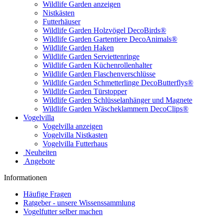
Wildlife Garden anzeigen
Nistkästen
Futterhäuser
Wildlife Garden Holzvögel DecoBirds®
Wildlife Garden Gartentiere DecoAnimals®
Wildlife Garden Haken
Wildlife Garden Serviettenringe
Wildlife Garden Küchenrollenhalter
Wildlife Garden Flaschenverschlüsse
Wildlife Garden Schmetterlinge DecoButterflys®
Wildlife Garden Türstopper
Wildlife Garden Schlüsselanhänger und Magnete
Wildlife Garden Wäscheklammern DecoClips®
Vogelvilla
Vogelvilla anzeigen
Vogelvilla Nistkasten
Vogelvilla Futterhaus
Neuheiten
Angebote
Informationen
Häufige Fragen
Ratgeber - unsere Wissenssammlung
Vogelfutter selber machen