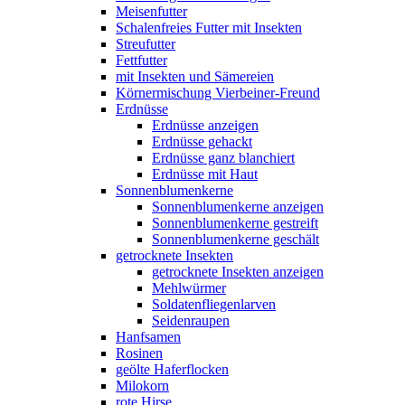
Meisenfutter
Schalenfreies Futter mit Insekten
Streufutter
Fettfutter
mit Insekten und Sämereien
Körnermischung Vierbeiner-Freund
Erdnüsse
Erdnüsse anzeigen
Erdnüsse gehackt
Erdnüsse ganz blanchiert
Erdnüsse mit Haut
Sonnenblumenkerne
Sonnenblumenkerne anzeigen
Sonnenblumenkerne gestreift
Sonnenblumenkerne geschält
getrocknete Insekten
getrocknete Insekten anzeigen
Mehlwürmer
Soldatenfliegenlarven
Seidenraupen
Hanfsamen
Rosinen
geölte Haferflocken
Milokorn
rote Hirse