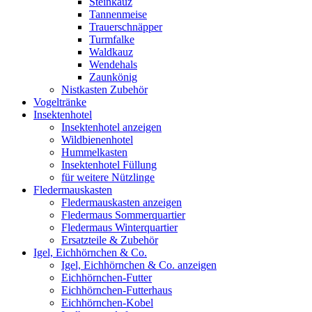
Steinkauz
Tannenmeise
Trauerschnäpper
Turmfalke
Waldkauz
Wendehals
Zaunkönig
Nistkasten Zubehör
Vogeltränke
Insektenhotel
Insektenhotel anzeigen
Wildbienenhotel
Hummelkasten
Insektenhotel Füllung
für weitere Nützlinge
Fledermauskasten
Fledermauskasten anzeigen
Fledermaus Sommerquartier
Fledermaus Winterquartier
Ersatzteile & Zubehör
Igel, Eichhörnchen & Co.
Igel, Eichhörnchen & Co. anzeigen
Eichhörnchen-Futter
Eichhörnchen-Futterhaus
Eichhörnchen-Kobel