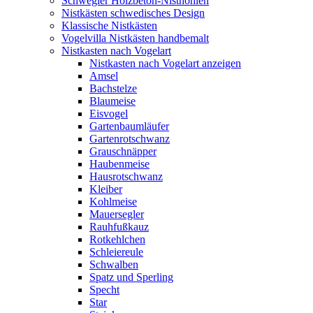
Schwegler Holzbeton-Nisthöhlen
Nistkästen schwedisches Design
Klassische Nistkästen
Vogelvilla Nistkästen handbemalt
Nistkasten nach Vogelart
Nistkasten nach Vogelart anzeigen
Amsel
Bachstelze
Blaumeise
Eisvogel
Gartenbaumläufer
Gartenrotschwanz
Grauschnäpper
Haubenmeise
Hausrotschwanz
Kleiber
Kohlmeise
Mauersegler
Rauhfußkauz
Rotkehlchen
Schleiereule
Schwalben
Spatz und Sperling
Specht
Star