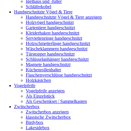
Igelhaus und -futter
Schläferkobel
Handgeschnitzte Vögel & Tiere
Handgeschnitzte Vögel & Tiere anzeigen
Holzvögel handgeschnitzt
Gartentiere handgeschnitzt
Kleiderhaken handgeschnitzt
Serviettenringe handgeschnitzt
Holzschmetterlinge handgeschnitzt
Wäscheklammern handgeschnitzt
Türstopper handgeschnitzt
Schlüsselanhänger handgeschnitzt
Magnete handgeschnitzt
Küchenrollenhalter
Flaschenverschlüsse handgeschnitzt
Holzkästchen
Vogelpfeife
Vogelpfeife anzeigen
Als Einzelstück
Als Geschenkset / Sammelkasten
Zwitscherbox
Zwitscherbox anzeigen
klassische Zwitscherbox
Birdybox
Lakesidebox