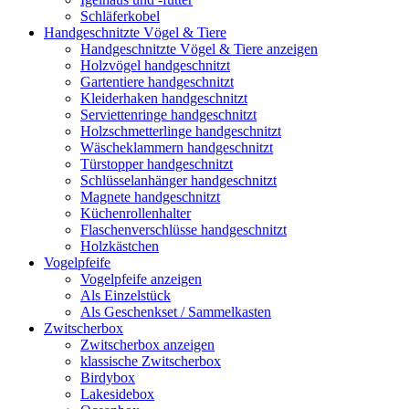
Schläferkobel
Handgeschnitzte Vögel & Tiere
Handgeschnitzte Vögel & Tiere anzeigen
Holzvögel handgeschnitzt
Gartentiere handgeschnitzt
Kleiderhaken handgeschnitzt
Serviettenringe handgeschnitzt
Holzschmetterlinge handgeschnitzt
Wäscheklammern handgeschnitzt
Türstopper handgeschnitzt
Schlüsselanhänger handgeschnitzt
Magnete handgeschnitzt
Küchenrollenhalter
Flaschenverschlüsse handgeschnitzt
Holzkästchen
Vogelpfeife
Vogelpfeife anzeigen
Als Einzelstück
Als Geschenkset / Sammelkasten
Zwitscherbox
Zwitscherbox anzeigen
klassische Zwitscherbox
Birdybox
Lakesidebox