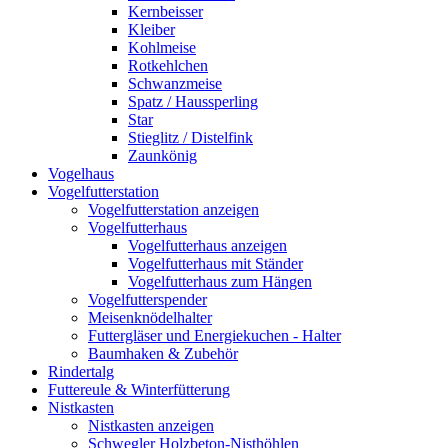
Kernbeisser
Kleiber
Kohlmeise
Rotkehlchen
Schwanzmeise
Spatz / Haussperling
Star
Stieglitz / Distelfink
Zaunkönig
Vogelhaus
Vogelfutterstation
Vogelfutterstation anzeigen
Vogelfutterhaus
Vogelfutterhaus anzeigen
Vogelfutterhaus mit Ständer
Vogelfutterhaus zum Hängen
Vogelfutterspender
Meisenknödelhalter
Futtergläser und Energiekuchen - Halter
Baumhaken & Zubehör
Rindertalg
Futtereule & Winterfütterung
Nistkasten
Nistkasten anzeigen
Schwegler Holzbeton-Nisthöhlen