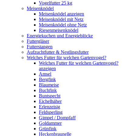
Vogelfutter 25 kg
Meisenknödel
Meisenknödel anzeigen
Meisenknödel mit Netz
Meisenknödel ohne Netz
Riesenmeisenknödel
Energiekuchen und Energieblöcke
Futtergläser
Futterstangen
Aufzuchtfutter & Nestlingsfutter
Welches Futter für welchen Gartenvogel?
Welches Futter für welchen Gartenvogel?
anzeigen
Amsel
Bergfink
Blaumeise
Buchfink
Buntspecht
Eichelhäher
Erlenzeisig
Feldsperling
Gimpel / Dompfaff
Goldammer
Grünfink
Heckenbraunelle