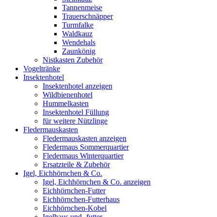
Tannenmeise
Trauerschnäpper
Turmfalke
Waldkauz
Wendehals
Zaunkönig
Nistkasten Zubehör
Vogeltränke
Insektenhotel
Insektenhotel anzeigen
Wildbienenhotel
Hummelkasten
Insektenhotel Füllung
für weitere Nützlinge
Fledermauskasten
Fledermauskasten anzeigen
Fledermaus Sommerquartier
Fledermaus Winterquartier
Ersatzteile & Zubehör
Igel, Eichhörnchen & Co.
Igel, Eichhörnchen & Co. anzeigen
Eichhörnchen-Futter
Eichhörnchen-Futterhaus
Eichhörnchen-Kobel
Igelhaus und -futter