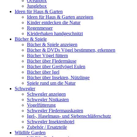
Oceanbox
Junglebox
Ideen für Haus & Garten
Ideen für Haus & Garten anzeigen
Kinder entdecken die Natur
Regenmesser
Kleiderhaken handgeschnitzt
Bücher & Spiele
Bücher & Spiele anzeigen
Bücher & DVDs Vögel bestimmen, erkennen
Bücher Vögel füttern
Bücher über Fledermäuse
Bücher über Greifvögel Eulen
Bücher über Igel
Bücher über Insekten, Nützlinge
Spiele rund um die Natur
Schwegler
Schwegler anzeigen
Schwegler Nistkasten
Vogelfütterung
Schwegler Fledermauskasten
Igel-, Haselmaus- und Siebenschläferschutz
Schwegler Insektenhotel
Zubehör / Ersatzteile
Wildlife Garden