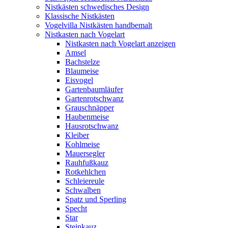
Nistkästen schwedisches Design
Klassische Nistkästen
Vogelvilla Nistkästen handbemalt
Nistkasten nach Vogelart
Nistkasten nach Vogelart anzeigen
Amsel
Bachstelze
Blaumeise
Eisvogel
Gartenbaumläufer
Gartenrotschwanz
Grauschnäpper
Haubenmeise
Hausrotschwanz
Kleiber
Kohlmeise
Mauersegler
Rauhfußkauz
Rotkehlchen
Schleiereule
Schwalben
Spatz und Sperling
Specht
Star
Steinkauz