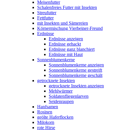
Meisenfutter
Schalenfreies Futter mit Insekten
Streufutter
Fettfutter
mit Insekten und Sämereien
Körnermischung Vierbeiner-Freund
Erdnüsse
Erdnüsse anzeigen
Erdnüsse gehackt
Erdnüsse ganz blanchiert
Erdnüsse mit Haut
Sonnenblumenkerne
Sonnenblumenkerne anzeigen
Sonnenblumenkerne gestreift
Sonnenblumenkerne geschält
getrocknete Insekten
getrocknete Insekten anzeigen
Mehlwürmer
Soldatenfliegenlarven
Seidenraupen
Hanfsamen
Rosinen
geölte Haferflocken
Milokorn
rote Hirse