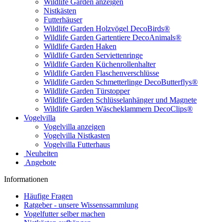
Wildlife Garden anzeigen
Nistkästen
Futterhäuser
Wildlife Garden Holzvögel DecoBirds®
Wildlife Garden Gartentiere DecoAnimals®
Wildlife Garden Haken
Wildlife Garden Serviettenringe
Wildlife Garden Küchenrollenhalter
Wildlife Garden Flaschenverschlüsse
Wildlife Garden Schmetterlinge DecoButterflys®
Wildlife Garden Türstopper
Wildlife Garden Schlüsselanhänger und Magnete
Wildlife Garden Wäscheklammern DecoClips®
Vogelvilla
Vogelvilla anzeigen
Vogelvilla Nistkasten
Vogelvilla Futterhaus
Neuheiten
Angebote
Informationen
Häufige Fragen
Ratgeber - unsere Wissenssammlung
Vogelfutter selber machen