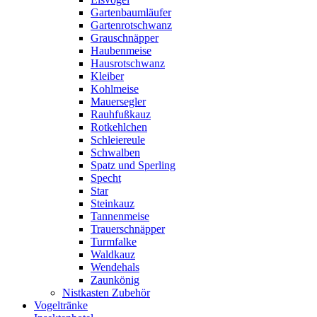
Gartenbaumläufer
Gartenrotschwanz
Grauschnäpper
Haubenmeise
Hausrotschwanz
Kleiber
Kohlmeise
Mauersegler
Rauhfußkauz
Rotkehlchen
Schleiereule
Schwalben
Spatz und Sperling
Specht
Star
Steinkauz
Tannenmeise
Trauerschnäpper
Turmfalke
Waldkauz
Wendehals
Zaunkönig
Nistkasten Zubehör
Vogeltränke