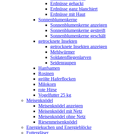
Erdnüsse gehackt
Erdnüsse ganz blanchiert
Erdnüsse mit Haut
Sonnenblumenkerne
Sonnenblumenkerne anzeigen
Sonnenblumenkerne gestreift
Sonnenblumenkerne geschält
getrocknete Insekten
getrocknete Insekten anzeigen
Mehlwürmer
Soldatenfliegenlarven
Seidenraupen
Hanfsamen
Rosinen
geölte Haferflocken
Milokorn
rote Hirse
Vogelfutter 25 kg
Meisenknödel
Meisenknödel anzeigen
Meisenknödel mit Netz
Meisenknödel ohne Netz
Riesenmeisenknödel
Energiekuchen und Energieblöcke
Futtergläser