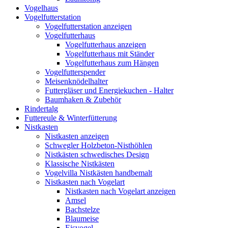
Vogelhaus
Vogelfutterstation
Vogelfutterstation anzeigen
Vogelfutterhaus
Vogelfutterhaus anzeigen
Vogelfutterhaus mit Ständer
Vogelfutterhaus zum Hängen
Vogelfutterspender
Meisenknödelhalter
Futtergläser und Energiekuchen - Halter
Baumhaken & Zubehör
Rindertalg
Futtereule & Winterfütterung
Nistkasten
Nistkasten anzeigen
Schwegler Holzbeton-Nisthöhlen
Nistkästen schwedisches Design
Klassische Nistkästen
Vogelvilla Nistkästen handbemalt
Nistkasten nach Vogelart
Nistkasten nach Vogelart anzeigen
Amsel
Bachstelze
Blaumeise
Eisvogel