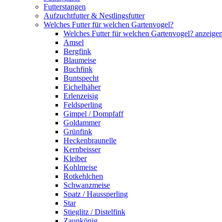
Futterstangen
Aufzuchtfutter & Nestlingsfutter
Welches Futter für welchen Gartenvogel?
Welches Futter für welchen Gartenvogel? anzeige
Amsel
Bergfink
Blaumeise
Buchfink
Buntspecht
Eichelhäher
Erlenzeisig
Feldsperling
Gimpel / Dompfaff
Goldammer
Grünfink
Heckenbraunelle
Kernbeisser
Kleiber
Kohlmeise
Rotkehlchen
Schwanzmeise
Spatz / Haussperling
Star
Stieglitz / Distelfink
Zaunkönig