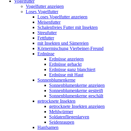
Vogelfutter
Vogelfutter anzeigen
Loses Vogelfutter
Loses Vogelfutter anzeigen
Meisenfutter
Schalenfreies Futter mit Insekten
Streufutter
Fettfutter
mit Insekten und Sämereien
Körnermischung Vierbeiner-Freund
Erdnüsse
Erdnüsse anzeigen
Erdnüsse gehackt
Erdnüsse ganz blanchiert
Erdnüsse mit Haut
Sonnenblumenkerne
Sonnenblumenkerne anzeigen
Sonnenblumenkerne gestreift
Sonnenblumenkerne geschält
getrocknete Insekten
getrocknete Insekten anzeigen
Mehlwürmer
Soldatenfliegenlarven
Seidenraupen
Hanfsamen