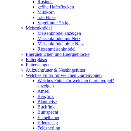
Rosinen
geölte Haferflocken
Milokorn
rote Hirse
Vogelfutter 25 kg
Meisenknödel
Meisenknödel anzeigen
Meisenknödel mit Netz
Meisenknödel ohne Netz
Riesenmeisenknödel
Energiekuchen und Energieblöcke
Futtergläser
Futterstangen
Aufzuchtfutter & Nestlingsfutter
Welches Futter für welchen Gartenvogel?
Welches Futter für welchen Gartenvogel?
anzeigen
Amsel
Bergfink
Blaumeise
Buchfink
Buntspecht
Eichelhäher
Erlenzeisig
Feldsperling