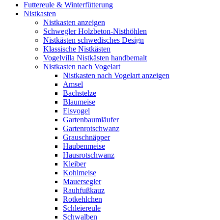
Futtereule & Winterfütterung
Nistkasten
Nistkasten anzeigen
Schwegler Holzbeton-Nisthöhlen
Nistkästen schwedisches Design
Klassische Nistkästen
Vogelvilla Nistkästen handbemalt
Nistkasten nach Vogelart
Nistkasten nach Vogelart anzeigen
Amsel
Bachstelze
Blaumeise
Eisvogel
Gartenbaumläufer
Gartenrotschwanz
Grauschnäpper
Haubenmeise
Hausrotschwanz
Kleiber
Kohlmeise
Mauersegler
Rauhfußkauz
Rotkehlchen
Schleiereule
Schwalben