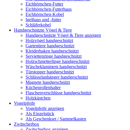
Eichhörnchen-Futter
Eichhörnchen-Futterhaus
Eichhörnchen-Kobel
Igelhaus und -futter
Schläferkobel
Handgeschnitzte Vögel & Tiere
Handgeschnitzte Vögel & Tiere anzeigen
Holzvögel handgeschnitzt
Gartentiere handgeschnitzt
Kleiderhaken handgeschnitzt
Serviettenringe handgeschnitzt
Holzschmetterlinge handgeschnitzt
Wäscheklammern handgeschnitzt
Türstopper handgeschnitzt
Schlüsselanhänger handgeschnitzt
Magnete handgeschnitzt
Küchenrollenhalter
Flaschenverschlüsse handgeschnitzt
Holzkästchen
Vogelpfeife
Vogelpfeife anzeigen
Als Einzelstück
Als Geschenkset / Sammelkasten
Zwitscherbox
Zwitscherbox anzeigen