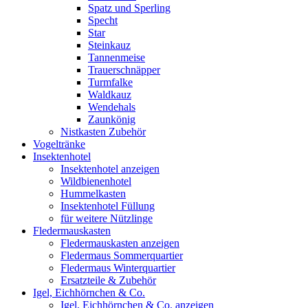
Spatz und Sperling
Specht
Star
Steinkauz
Tannenmeise
Trauerschnäpper
Turmfalke
Waldkauz
Wendehals
Zaunkönig
Nistkasten Zubehör
Vogeltränke
Insektenhotel
Insektenhotel anzeigen
Wildbienenhotel
Hummelkasten
Insektenhotel Füllung
für weitere Nützlinge
Fledermauskasten
Fledermauskasten anzeigen
Fledermaus Sommerquartier
Fledermaus Winterquartier
Ersatzteile & Zubehör
Igel, Eichhörnchen & Co.
Igel, Eichhörnchen & Co. anzeigen