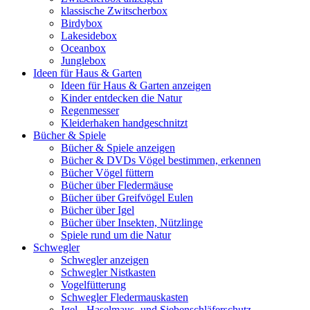
klassische Zwitscherbox
Birdybox
Lakesidebox
Oceanbox
Junglebox
Ideen für Haus & Garten
Ideen für Haus & Garten anzeigen
Kinder entdecken die Natur
Regenmesser
Kleiderhaken handgeschnitzt
Bücher & Spiele
Bücher & Spiele anzeigen
Bücher & DVDs Vögel bestimmen, erkennen
Bücher Vögel füttern
Bücher über Fledermäuse
Bücher über Greifvögel Eulen
Bücher über Igel
Bücher über Insekten, Nützlinge
Spiele rund um die Natur
Schwegler
Schwegler anzeigen
Schwegler Nistkasten
Vogelfütterung
Schwegler Fledermauskasten
Igel-, Haselmaus- und Siebenschläferschutz