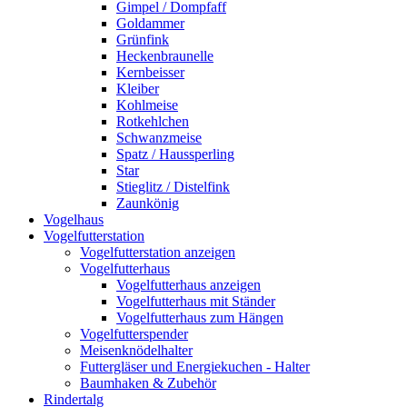
Gimpel / Dompfaff
Goldammer
Grünfink
Heckenbraunelle
Kernbeisser
Kleiber
Kohlmeise
Rotkehlchen
Schwanzmeise
Spatz / Haussperling
Star
Stieglitz / Distelfink
Zaunkönig
Vogelhaus
Vogelfutterstation
Vogelfutterstation anzeigen
Vogelfutterhaus
Vogelfutterhaus anzeigen
Vogelfutterhaus mit Ständer
Vogelfutterhaus zum Hängen
Vogelfutterspender
Meisenknödelhalter
Futtergläser und Energiekuchen - Halter
Baumhaken & Zubehör
Rindertalg