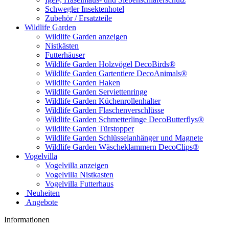
Schwegler Insektenhotel
Zubehör / Ersatzteile
Wildlife Garden
Wildlife Garden anzeigen
Nistkästen
Futterhäuser
Wildlife Garden Holzvögel DecoBirds®
Wildlife Garden Gartentiere DecoAnimals®
Wildlife Garden Haken
Wildlife Garden Serviettenringe
Wildlife Garden Küchenrollenhalter
Wildlife Garden Flaschenverschlüsse
Wildlife Garden Schmetterlinge DecoButterflys®
Wildlife Garden Türstopper
Wildlife Garden Schlüsselanhänger und Magnete
Wildlife Garden Wäscheklammern DecoClips®
Vogelvilla
Vogelvilla anzeigen
Vogelvilla Nistkasten
Vogelvilla Futterhaus
Neuheiten
Angebote
Informationen