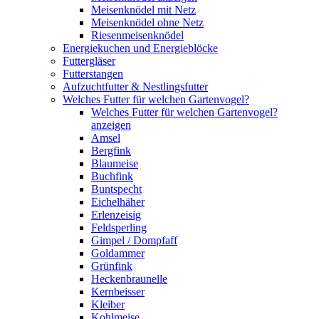
Meisenknödel mit Netz
Meisenknödel ohne Netz
Riesenmeisenknödel
Energiekuchen und Energieblöcke
Futtergläser
Futterstangen
Aufzuchtfutter & Nestlingsfutter
Welches Futter für welchen Gartenvogel?
Welches Futter für welchen Gartenvogel?
anzeigen
Amsel
Bergfink
Blaumeise
Buchfink
Buntspecht
Eichelhäher
Erlenzeisig
Feldsperling
Gimpel / Dompfaff
Goldammer
Grünfink
Heckenbraunelle
Kernbeisser
Kleiber
Kohlmeise