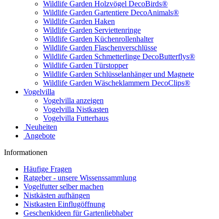
Wildlife Garden Holzvögel DecoBirds®
Wildlife Garden Gartentiere DecoAnimals®
Wildlife Garden Haken
Wildlife Garden Serviettenringe
Wildlife Garden Küchenrollenhalter
Wildlife Garden Flaschenverschlüsse
Wildlife Garden Schmetterlinge DecoButterflys®
Wildlife Garden Türstopper
Wildlife Garden Schlüsselanhänger und Magnete
Wildlife Garden Wäscheklammern DecoClips®
Vogelvilla
Vogelvilla anzeigen
Vogelvilla Nistkasten
Vogelvilla Futterhaus
Neuheiten
Angebote
Informationen
Häufige Fragen
Ratgeber - unsere Wissenssammlung
Vogelfutter selber machen
Nistkästen aufhängen
Nistkasten Einflugöffnung
Geschenkideen für Gartenliebhaber