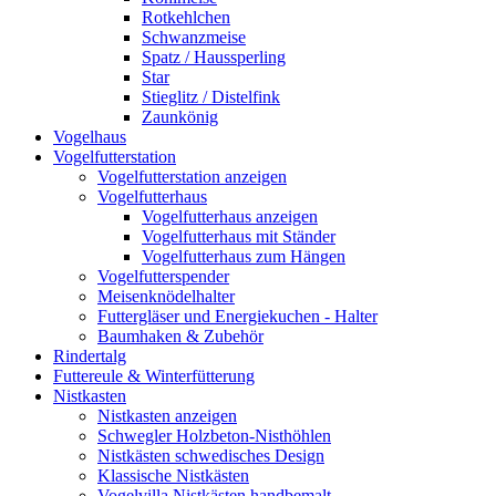
Rotkehlchen
Schwanzmeise
Spatz / Haussperling
Star
Stieglitz / Distelfink
Zaunkönig
Vogelhaus
Vogelfutterstation
Vogelfutterstation anzeigen
Vogelfutterhaus
Vogelfutterhaus anzeigen
Vogelfutterhaus mit Ständer
Vogelfutterhaus zum Hängen
Vogelfutterspender
Meisenknödelhalter
Futtergläser und Energiekuchen - Halter
Baumhaken & Zubehör
Rindertalg
Futtereule & Winterfütterung
Nistkasten
Nistkasten anzeigen
Schwegler Holzbeton-Nisthöhlen
Nistkästen schwedisches Design
Klassische Nistkästen
Vogelvilla Nistkästen handbemalt