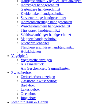
Handgeschnitzte Vögel & Tiere anzeigen
Holzvögel handgeschnitzt
Gartentiere handgeschnitzt
Kleiderhaken handgeschnitzt
Serviettenringe handgeschnitzt
Holzschmetterlinge handgeschnitzt
Wäscheklammern handgeschnitzt
Türstopper handgeschnitzt
Schlüsselanhänger handgeschnitzt
Magnete handgeschnitzt
Küchenrollenhalter
Flaschenverschlüsse handgeschnitzt
Holzkästchen
Vogelpfeife
Vogelpfeife anzeigen
Als Einzelstück
Als Geschenkset / Sammelkasten
Zwitscherbox
Zwitscherbox anzeigen
klassische Zwitscherbox
Birdybox
Lakesidebox
Oceanbox
Junglebox
Ideen für Haus & Garten