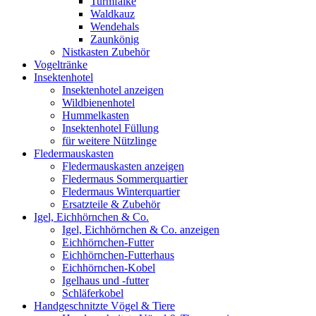
Turmfalke
Waldkauz
Wendehals
Zaunkönig
Nistkasten Zubehör
Vogeltränke
Insektenhotel
Insektenhotel anzeigen
Wildbienenhotel
Hummelkasten
Insektenhotel Füllung
für weitere Nützlinge
Fledermauskasten
Fledermauskasten anzeigen
Fledermaus Sommerquartier
Fledermaus Winterquartier
Ersatzteile & Zubehör
Igel, Eichhörnchen & Co.
Igel, Eichhörnchen & Co. anzeigen
Eichhörnchen-Futter
Eichhörnchen-Futterhaus
Eichhörnchen-Kobel
Igelhaus und -futter
Schläferkobel
Handgeschnitzte Vögel & Tiere