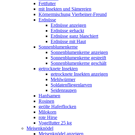
Fettfutter
mit Insekten und Sämereien
Körnermischung Vierbeiner-Freund
Erdnüsse
Erdnüsse anzeigen
Erdnüsse gehackt
Erdnüsse ganz blanchiert
Erdnüsse mit Haut
Sonnenblumenkerne
Sonnenblumenkerne anzeigen
Sonnenblumenkerne gestreift
Sonnenblumenkerne geschält
getrocknete Insekten
getrocknete Insekten anzeigen
Mehlwürmer
Soldatenfliegenlarven
Seidenraupen
Hanfsamen
Rosinen
geölte Haferflocken
Milokorn
rote Hirse
Vogelfutter 25 kg
Meisenknödel
Meisenknödel anzeigen