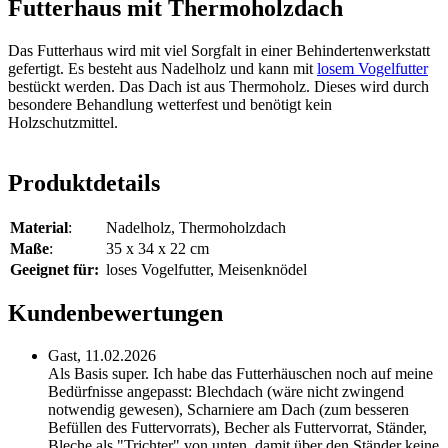
Futterhaus mit Thermoholzdach
Das Futterhaus wird mit viel Sorgfalt in einer Behindertenwerkstatt
gefertigt. Es besteht aus Nadelholz und kann mit
losem Vogelfutter
bestückt werden. Das Dach ist aus Thermoholz. Dieses wird durch
besondere Behandlung wetterfest und benötigt kein
Holzschutzmittel.
Produktdetails
Material
:
Nadelholz, Thermoholzdach
Maße
:
35 x 34 x 22 cm
Geeignet für:
loses Vogelfutter, Meisenknödel
Kundenbewertungen
Gast,
11.02.2026
Als Basis super. Ich habe das Futterhäuschen noch auf meine
Bedürfnisse angepasst: Blechdach (wäre nicht zwingend
notwendig gewesen), Scharniere am Dach (zum besseren
Befüllen des Futtervorrats), Becher als Futtervorrat, Ständer,
Bleche als "Trichter" von unten, damit über den Ständer keine