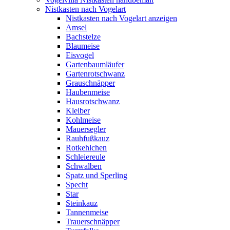
Nistkasten nach Vogelart
Nistkasten nach Vogelart anzeigen
Amsel
Bachstelze
Blaumeise
Eisvogel
Gartenbaumläufer
Gartenrotschwanz
Grauschnäpper
Haubenmeise
Hausrotschwanz
Kleiber
Kohlmeise
Mauersegler
Rauhfußkauz
Rotkehlchen
Schleiereule
Schwalben
Spatz und Sperling
Specht
Star
Steinkauz
Tannenmeise
Trauerschnäpper