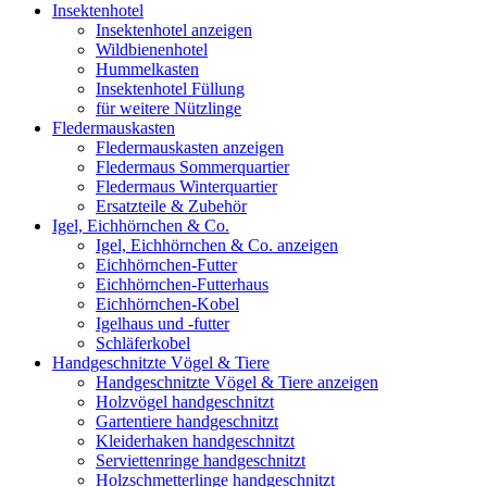
Insektenhotel
Insektenhotel anzeigen
Wildbienenhotel
Hummelkasten
Insektenhotel Füllung
für weitere Nützlinge
Fledermauskasten
Fledermauskasten anzeigen
Fledermaus Sommerquartier
Fledermaus Winterquartier
Ersatzteile & Zubehör
Igel, Eichhörnchen & Co.
Igel, Eichhörnchen & Co. anzeigen
Eichhörnchen-Futter
Eichhörnchen-Futterhaus
Eichhörnchen-Kobel
Igelhaus und -futter
Schläferkobel
Handgeschnitzte Vögel & Tiere
Handgeschnitzte Vögel & Tiere anzeigen
Holzvögel handgeschnitzt
Gartentiere handgeschnitzt
Kleiderhaken handgeschnitzt
Serviettenringe handgeschnitzt
Holzschmetterlinge handgeschnitzt