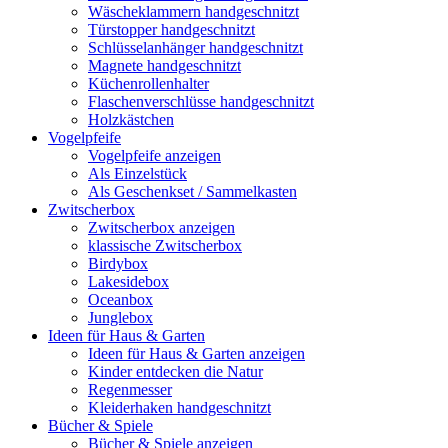
Wäscheklammern handgeschnitzt
Türstopper handgeschnitzt
Schlüsselanhänger handgeschnitzt
Magnete handgeschnitzt
Küchenrollenhalter
Flaschenverschlüsse handgeschnitzt
Holzkästchen
Vogelpfeife
Vogelpfeife anzeigen
Als Einzelstück
Als Geschenkset / Sammelkasten
Zwitscherbox
Zwitscherbox anzeigen
klassische Zwitscherbox
Birdybox
Lakesidebox
Oceanbox
Junglebox
Ideen für Haus & Garten
Ideen für Haus & Garten anzeigen
Kinder entdecken die Natur
Regenmesser
Kleiderhaken handgeschnitzt
Bücher & Spiele
Bücher & Spiele anzeigen