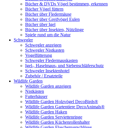
Bücher & DVDs Vögel bestimmen, erkennen
Bücher Vögel füttern
Bücher über Fledermäuse
Bücher über Greifvögel Eulen
Bücher über Igel
Bücher über Insekten, Nützlinge
Spiele rund um die Natur
Schwegler
Schwegler anzeigen
Schwegler Nistkasten
Vogelfütterung
Schwegler Fledermauskasten
Igel-, Haselmaus- und Siebenschläferschutz
Schwegler Insektenhotel
Zubehör / Ersatzteile
Wildlife Garden
Wildlife Garden anzeigen
Nistkästen
Futterhäuser
Wildlife Garden Holzvögel DecoBirds®
Wildlife Garden Gartentiere DecoAnimals®
Wildlife Garden Haken
Wildlife Garden Serviettenringe
Wildlife Garden Küchenrollenhalter
Wildlife Garden Flaschenverschlüsse