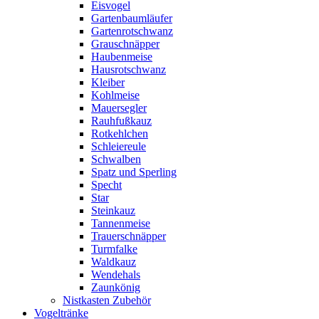
Eisvogel
Gartenbaumläufer
Gartenrotschwanz
Grauschnäpper
Haubenmeise
Hausrotschwanz
Kleiber
Kohlmeise
Mauersegler
Rauhfußkauz
Rotkehlchen
Schleiereule
Schwalben
Spatz und Sperling
Specht
Star
Steinkauz
Tannenmeise
Trauerschnäpper
Turmfalke
Waldkauz
Wendehals
Zaunkönig
Nistkasten Zubehör
Vogeltränke