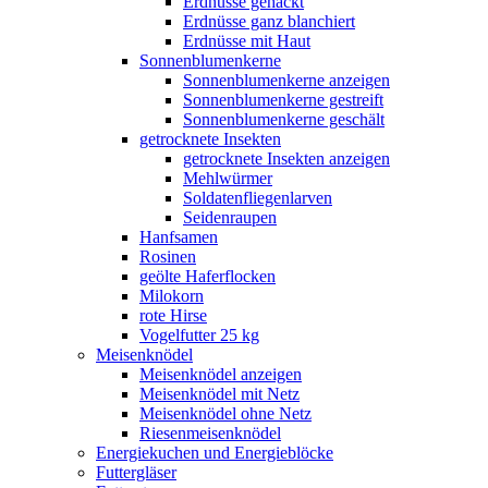
Erdnüsse gehackt
Erdnüsse ganz blanchiert
Erdnüsse mit Haut
Sonnenblumenkerne
Sonnenblumenkerne anzeigen
Sonnenblumenkerne gestreift
Sonnenblumenkerne geschält
getrocknete Insekten
getrocknete Insekten anzeigen
Mehlwürmer
Soldatenfliegenlarven
Seidenraupen
Hanfsamen
Rosinen
geölte Haferflocken
Milokorn
rote Hirse
Vogelfutter 25 kg
Meisenknödel
Meisenknödel anzeigen
Meisenknödel mit Netz
Meisenknödel ohne Netz
Riesenmeisenknödel
Energiekuchen und Energieblöcke
Futtergläser