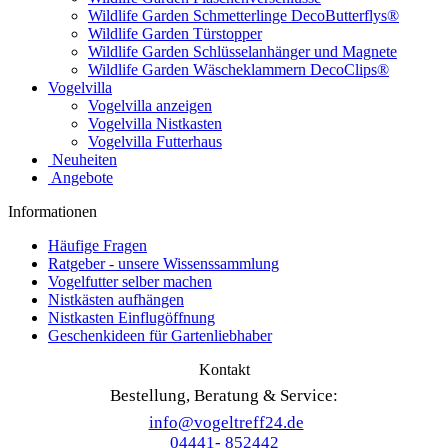
Wildlife Garden Schmetterlinge DecoButterflys®
Wildlife Garden Türstopper
Wildlife Garden Schlüsselanhänger und Magnete
Wildlife Garden Wäscheklammern DecoClips®
Vogelvilla
Vogelvilla anzeigen
Vogelvilla Nistkasten
Vogelvilla Futterhaus
Neuheiten
Angebote
Informationen
Häufige Fragen
Ratgeber - unsere Wissenssammlung
Vogelfutter selber machen
Nistkästen aufhängen
Nistkasten Einflugöffnung
Geschenkideen für Gartenliebhaber
Kontakt
Bestellung, Beratung & Service:
info@vogeltreff24.de
04441- 852442