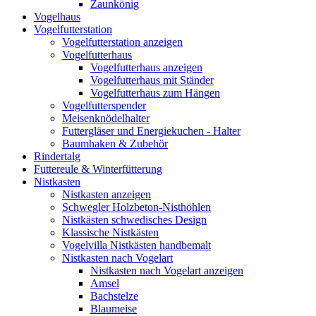
Zaunkönig
Vogelhaus
Vogelfutterstation
Vogelfutterstation anzeigen
Vogelfutterhaus
Vogelfutterhaus anzeigen
Vogelfutterhaus mit Ständer
Vogelfutterhaus zum Hängen
Vogelfutterspender
Meisenknödelhalter
Futtergläser und Energiekuchen - Halter
Baumhaken & Zubehör
Rindertalg
Futtereule & Winterfütterung
Nistkasten
Nistkasten anzeigen
Schwegler Holzbeton-Nisthöhlen
Nistkästen schwedisches Design
Klassische Nistkästen
Vogelvilla Nistkästen handbemalt
Nistkasten nach Vogelart
Nistkasten nach Vogelart anzeigen
Amsel
Bachstelze
Blaumeise