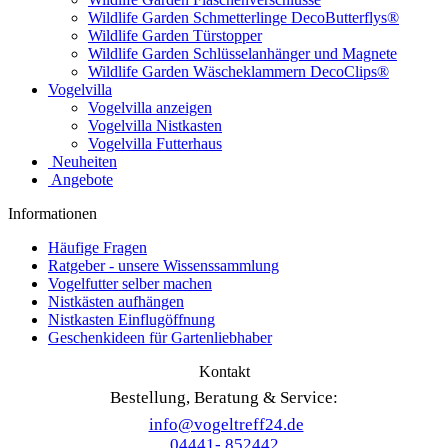
Wildlife Garden Schmetterlinge DecoButterflys®
Wildlife Garden Türstopper
Wildlife Garden Schlüsselanhänger und Magnete
Wildlife Garden Wäscheklammern DecoClips®
Vogelvilla
Vogelvilla anzeigen
Vogelvilla Nistkasten
Vogelvilla Futterhaus
Neuheiten
Angebote
Informationen
Häufige Fragen
Ratgeber - unsere Wissenssammlung
Vogelfutter selber machen
Nistkästen aufhängen
Nistkasten Einflugöffnung
Geschenkideen für Gartenliebhaber
Kontakt
Bestellung, Beratung & Service:
info@vogeltreff24.de
04441- 852442