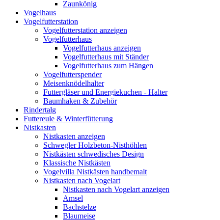
Zaunkönig
Vogelhaus
Vogelfutterstation
Vogelfutterstation anzeigen
Vogelfutterhaus
Vogelfutterhaus anzeigen
Vogelfutterhaus mit Ständer
Vogelfutterhaus zum Hängen
Vogelfutterspender
Meisenknödelhalter
Futtergläser und Energiekuchen - Halter
Baumhaken & Zubehör
Rindertalg
Futtereule & Winterfütterung
Nistkasten
Nistkasten anzeigen
Schwegler Holzbeton-Nisthöhlen
Nistkästen schwedisches Design
Klassische Nistkästen
Vogelvilla Nistkästen handbemalt
Nistkasten nach Vogelart
Nistkasten nach Vogelart anzeigen
Amsel
Bachstelze
Blaumeise