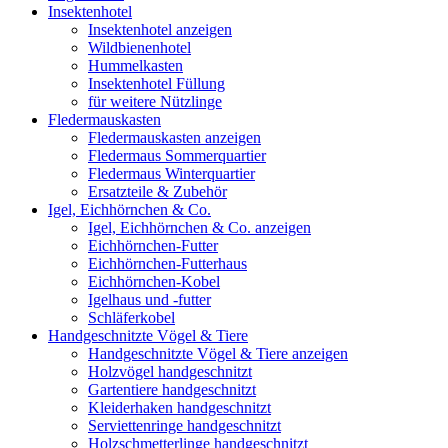
Insektenhotel
Insektenhotel anzeigen
Wildbienenhotel
Hummelkasten
Insektenhotel Füllung
für weitere Nützlinge
Fledermauskasten
Fledermauskasten anzeigen
Fledermaus Sommerquartier
Fledermaus Winterquartier
Ersatzteile & Zubehör
Igel, Eichhörnchen & Co.
Igel, Eichhörnchen & Co. anzeigen
Eichhörnchen-Futter
Eichhörnchen-Futterhaus
Eichhörnchen-Kobel
Igelhaus und -futter
Schläferkobel
Handgeschnitzte Vögel & Tiere
Handgeschnitzte Vögel & Tiere anzeigen
Holzvögel handgeschnitzt
Gartentiere handgeschnitzt
Kleiderhaken handgeschnitzt
Serviettenringe handgeschnitzt
Holzschmetterlinge handgeschnitzt