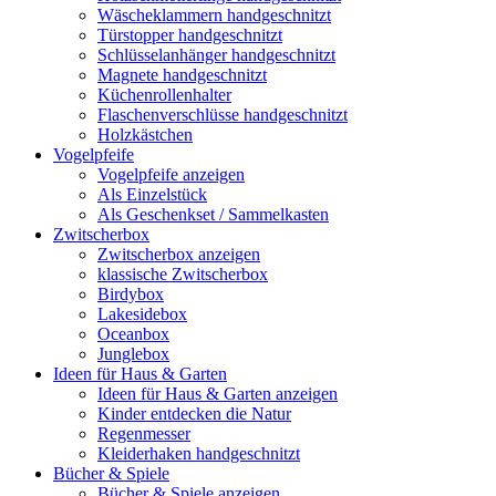
Wäscheklammern handgeschnitzt
Türstopper handgeschnitzt
Schlüsselanhänger handgeschnitzt
Magnete handgeschnitzt
Küchenrollenhalter
Flaschenverschlüsse handgeschnitzt
Holzkästchen
Vogelpfeife
Vogelpfeife anzeigen
Als Einzelstück
Als Geschenkset / Sammelkasten
Zwitscherbox
Zwitscherbox anzeigen
klassische Zwitscherbox
Birdybox
Lakesidebox
Oceanbox
Junglebox
Ideen für Haus & Garten
Ideen für Haus & Garten anzeigen
Kinder entdecken die Natur
Regenmesser
Kleiderhaken handgeschnitzt
Bücher & Spiele
Bücher & Spiele anzeigen