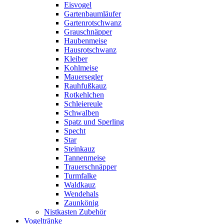
Eisvogel
Gartenbaumläufer
Gartenrotschwanz
Grauschnäpper
Haubenmeise
Hausrotschwanz
Kleiber
Kohlmeise
Mauersegler
Rauhfußkauz
Rotkehlchen
Schleiereule
Schwalben
Spatz und Sperling
Specht
Star
Steinkauz
Tannenmeise
Trauerschnäpper
Turmfalke
Waldkauz
Wendehals
Zaunkönig
Nistkasten Zubehör
Vogeltränke