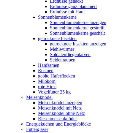
Erdnüsse gehackt
Erdnüsse ganz blanchiert
Erdnüsse mit Haut
Sonnenblumenkerne
Sonnenblumenkerne anzeigen
Sonnenblumenkerne gestreift
Sonnenblumenkerne geschält
getrocknete Insekten
getrocknete Insekten anzeigen
Mehlwürmer
Soldatenfliegenlarven
Seidenraupen
Hanfsamen
Rosinen
geölte Haferflocken
Milokorn
rote Hirse
Vogelfutter 25 kg
Meisenknödel
Meisenknödel anzeigen
Meisenknödel mit Netz
Meisenknödel ohne Netz
Riesenmeisenknödel
Energiekuchen und Energieblöcke
Futtergläser