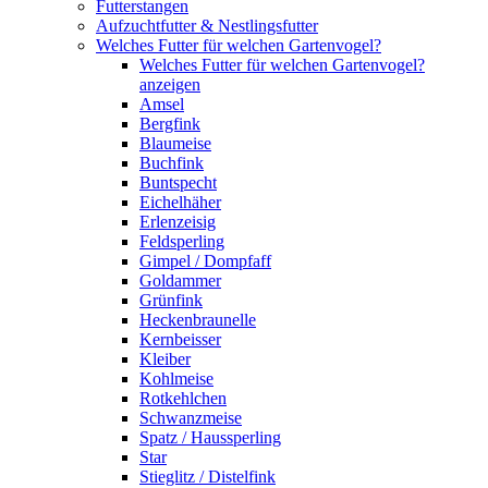
Futterstangen
Aufzuchtfutter & Nestlingsfutter
Welches Futter für welchen Gartenvogel?
Welches Futter für welchen Gartenvogel?
anzeigen
Amsel
Bergfink
Blaumeise
Buchfink
Buntspecht
Eichelhäher
Erlenzeisig
Feldsperling
Gimpel / Dompfaff
Goldammer
Grünfink
Heckenbraunelle
Kernbeisser
Kleiber
Kohlmeise
Rotkehlchen
Schwanzmeise
Spatz / Haussperling
Star
Stieglitz / Distelfink