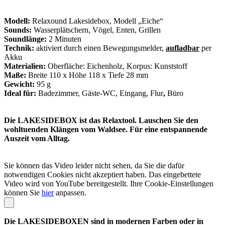
Modell:
Relaxound Lakesidebox, Modell „Eiche“
Sounds:
Wasserplätschern, Vögel, Enten, Grillen
Soundlänge:
2 Minuten
Technik:
aktiviert durch einen Bewegungsmelder,
aufladbar
per
Akku
Materialien:
Oberfläche: Eichenholz, Korpus: Kunststoff
Maße:
Breite 110 x Höhe 118 x Tiefe 28 mm
Gewicht:
95 g
Ideal für:
Badezimmer, Gäste-WC, Eingang, Flur
,
Büro
Die LAKESIDEBOX ist das Relaxtool. Lauschen Sie den
wohltuenden Klängen vom Waldsee. Für eine entspannende
Auszeit vom Alltag.
Sie können das Video leider nicht sehen, da Sie die dafür
notwendigen Cookies nicht akzeptiert haben. Das eingebettete
Video wird von YouTube bereitgestellt. Ihre Cookie-Einstellungen
können Sie
hier
anpassen.
Die LAKESIDEBOXEN sind in modernen Farben oder in