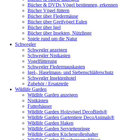
Bücher & DVDs Vögel bestimmen, erkennen
Bücher Vögel füttern
Bücher über Fledermäuse
Bücher über Greifvögel Eulen
Bücher über Igel
Bücher über Insekten, Nützlinge
Spiele rund um die Natur
Schwegler
Schwegler anzeigen
Schwegler Nistkasten
Vogelfütterung
Schwegler Fledermauskasten
Igel-, Haselmaus- und Siebenschläferschutz
Schwegler Insektenhotel
Zubehör / Ersatzteile
Wildlife Garden
Wildlife Garden anzeigen
Nistkästen
Futterhäuser
Wildlife Garden Holzvögel DecoBirds®
Wildlife Garden Gartentiere DecoAnimals®
Wildlife Garden Haken
Wildlife Garden Serviettenringe
Wildlife Garden Küchenrollenhalter
Wildlife Garden Flaschenverschlüsse