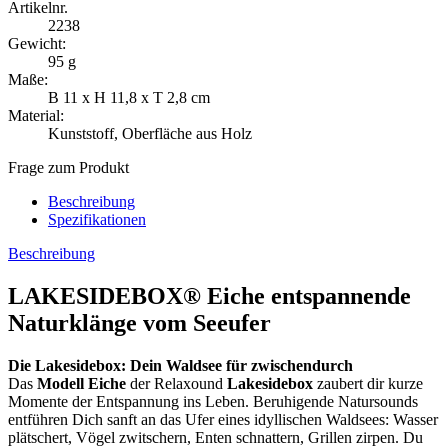
Artikelnr.
2238
Gewicht:
95 g
Maße:
B 11 x H 11,8 x T 2,8 cm
Material:
Kunststoff, Oberfläche aus Holz
Frage zum Produkt
Beschreibung
Spezifikationen
Beschreibung
LAKESIDEBOX® Eiche entspannende
Naturklänge vom Seeufer
Die Lakesidebox: Dein Waldsee für zwischendurch
Das
Modell Eiche
der Relaxound
Lakesidebox
zaubert dir kurze
Momente der Entspannung ins Leben. Beruhigende Natursounds
entführen Dich sanft an das Ufer eines idyllischen Waldsees: Wasser
plätschert, Vögel zwitschern, Enten schnattern, Grillen zirpen. Du